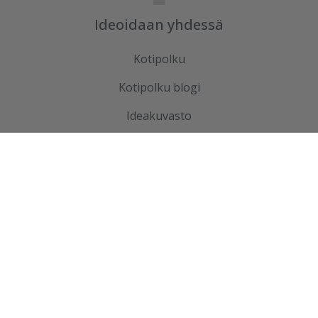
Ideoidaan yhdessä
Kotipolku
Kotipolku blogi
Ideakuvasto
Tutustu meihin
Ura Ruduksella
Palvelut