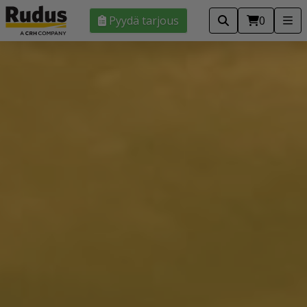
Pyydä tarjous
0