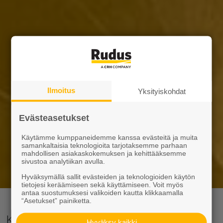
Ilmoitus
Yksityiskohdat
Evästeasetukset
Käytämme kumppaneidemme kanssa evästeitä ja muita
samankaltaisia teknologioita tarjotaksemme parhaan
mahdollisen asiakaskokemuksen ja kehittääksemme
sivustoa analytiikan avulla.
Hyväksymällä sallit evästeiden ja teknologioiden käytön
tietojesi keräämiseen sekä käyttämiseen. Voit myös
antaa suostumuksesi valikoiden kautta klikkaamalla
“Asetukset” painiketta.
Kun rakenteilta vaaditaan
Hyväksy kaikki