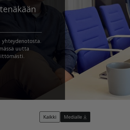
htenäkään
n yhteydenotosta.
simässä uutta
littömästi.
Kaikki
Medialle