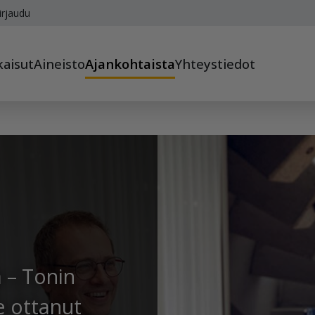
irjaudu
kaisut
Aineisto
Ajankohtaista
Yhteystiedot
a – Tonin
le ottanut