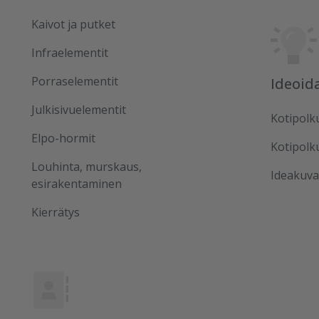
Kaivot ja putket
Infraelementit
Porraselementit
Ideoid
Julkisivuelementit
Kotipolk
Elpo-hormit
Kotipolk
Louhinta, murskaus,
Ideakuva
esirakentaminen
Kierrätys