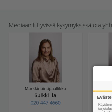
Mediaan liittyvissä kysymyksissä ota yht
Markkinointipäällikkö
Digitaa
Suikki Iia
vies
Eväste
R
020 447 4660
Käytämme
tarjota