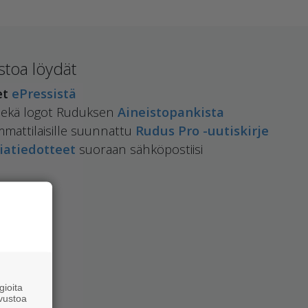
toa löydät
et
ePressistä
 sekä logot Ruduksen
Aineistopankista
mmattilaisille suunnattu
Rudus Pro -uutiskirje
atiedotteet
suoraan sähköpostiisi
ioita
vustoa