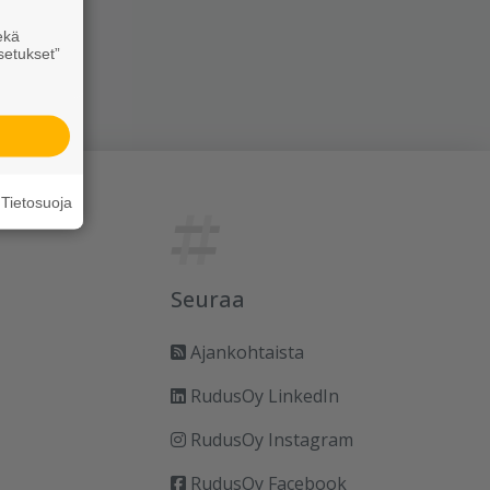
ekä
setukset”
Tietosuoja
Seuraa
Ajankohtaista
RudusOy LinkedIn
RudusOy Instagram
RudusOy Facebook