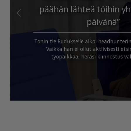
päähän lähteä töihin y
Edellinen
päivänä”
Tonin tie Rudukselle alkoi headhunteri
Vaikka hän ei ollut aktiivisesti et
työpaikkaa, heräsi kiinnostus vä