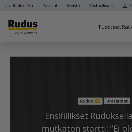
Ura Ruduksella
Palvelut
Meistä
Vastuullisuus
K
Tuotteet
Rat
Uratarinat
Ensifiilikset Ruduksell
mutkaton startti: ”Ei o