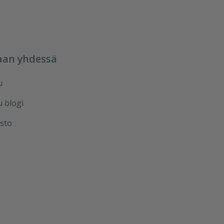
aan yhdessä
u
u blogi
sto