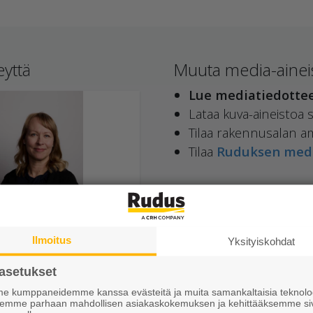
eyttä
Muuta media-aineis
Lue mediatiedotte
Lataa kuva-aineistoa
Tilaa rakennusalan a
Tilaa
Ruduksen medi
Ilmoitus
Yksityiskohdat
lisen markkinoinnin ja
tinnän asiantuntija
asetukset
ouvinen Sari
 kumppaneidemme kanssa evästeitä ja muita samankaltaisia teknolog
020 447 7391
ksemme parhaan mahdollisen asiakaskokemuksen ja kehittääksemme si