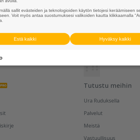
an avulla.
ällä sallit evästeiden ja teknologioiden käytön tietojesi keräämiseen s
iestintä Rudus Oy
seen. Voit myös antaa suostumuksesi valikoiden kautta klikkaamalla “A
a.
Estä kaikki
Hyväksy kaikki
Tutustu meihin
Ura Ruduksella
sit
Palvelut
iskirje
Meistä
Vastuullisuus