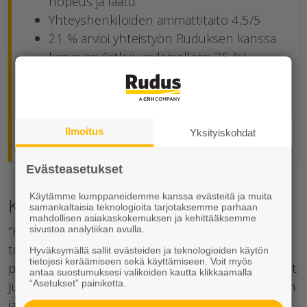
nopeus ja laatu
Yhteyshenkilöiden ammattitaito 4,5/5
21 % arvioi yhteistyön Ruduksen kanssa
kasvavan (jatkuu nykyisellään 75 %)
Tärkein tekijä alan yhteistyökumppania
valittaessa on työmaiden tuki 4,1/5
Brändin vahvuudet #1:
LUOTETTAVUUS
ylivoimainen
Ilmoitus
Yksityiskohdat
Evästeasetukset
Käytämme kumppaneidemme kanssa evästeitä ja muita
Kiitos luottamuksesta
samankaltaisia teknologioita tarjotaksemme parhaan
mahdollisen asiakaskokemuksen ja kehittääksemme
”Kiitos teille jokaiselle, jotka osallistuitte
sivustoa analytiikan avulla.
tutkimukseen ja annoitte meille rehellisen
Hyväksymällä sallit evästeiden ja teknologioiden käytön
tietojesi keräämiseen sekä käyttämiseen. Voit myös
palautteenne – sekä kehut että kehitysehdotukset.
antaa suostumuksesi valikoiden kautta klikkaamalla
“Asetukset” painiketta.
Juuri teidän äänenne ohjaavat meitä menestymään
jatkossakin sekä kehittymään ja toimimaan entistä