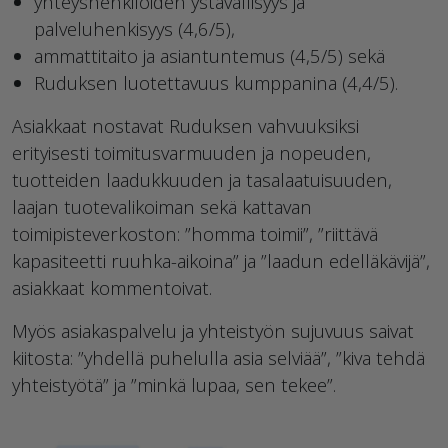
yhteyshenkilöiden ystävällisyys ja
palveluhenkisyys (4,6/5),
ammattitaito ja asiantuntemus (4,5/5) sekä
Ruduksen luotettavuus kumppanina (4,4/5).
Asiakkaat nostavat Ruduksen vahvuuksiksi
erityisesti toimitusvarmuuden ja nopeuden,
tuotteiden laadukkuuden ja tasalaatuisuuden,
laajan tuotevalikoiman sekä kattavan
toimipisteverkoston: ”homma toimii”, ”riittävä
kapasiteetti ruuhka-aikoina” ja ”laadun edelläkävijä”,
asiakkaat kommentoivat.
Myös asiakaspalvelu ja yhteistyön sujuvuus saivat
kiitosta: ”yhdellä puhelulla asia selviää”, ”kiva tehdä
yhteistyötä” ja ”minkä lupaa, sen tekee”.