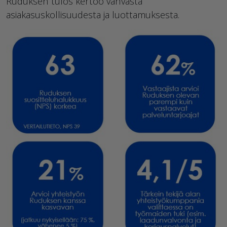
Ruduksen tulos kertoo vahvasta
asiakasuskollisuudesta ja luottamuksesta.