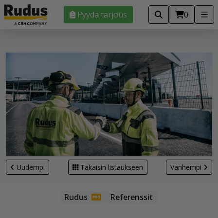
Pyydä tarjous
0
Uudempi
Takaisin listaukseen
Vanhempi
Referenssit