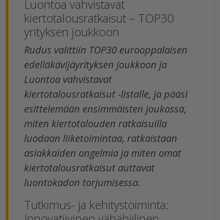
Luontoa vahvistavat
kiertotalousratkaisut – TOP30
yrityksen joukkoon
Rudus valittiin TOP30 eurooppalaisen
edelläkävijäyrityksen joukkoon ja
Luontoa vahvistavat
kiertotalousratkaisut -listalle, ja pääsi
esittelemään ensimmäisten joukossa,
miten kiertotalouden ratkaisuilla
luodaan liiketoimintaa, ratkaistaan
asiakkaiden ongelmia ja miten omat
kiertotalousratkaisut auttavat
luontokadon torjumisessa.
Tutkimus- ja kehitystoiminta:
Innovatiivinen vähähiilinen