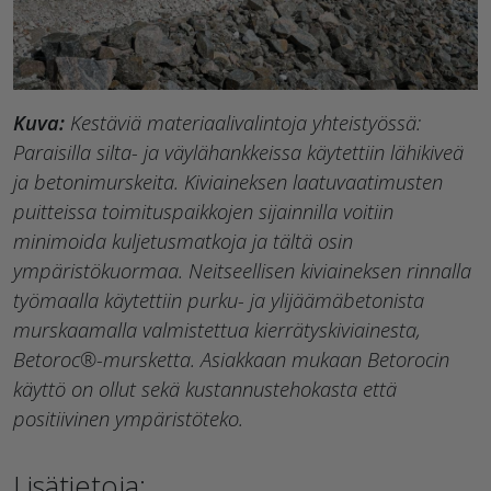
Kuva:
Kestäviä materiaalivalintoja yhteistyössä:
Paraisilla silta- ja väylähankkeissa käytettiin lähikiveä
ja betonimurskeita. Kiviaineksen laatuvaatimusten
puitteissa toimituspaikkojen sijainnilla voitiin
minimoida kuljetusmatkoja ja tältä osin
ympäristökuormaa. Neitseellisen kiviaineksen rinnalla
työmaalla käytettiin purku- ja ylijäämäbetonista
murskaamalla valmistettua kierrätyskiviainesta,
Betoroc®-mursketta. Asiakkaan mukaan Betorocin
käyttö on ollut sekä kustannustehokasta että
positiivinen ympäristöteko.
Lisätietoja: