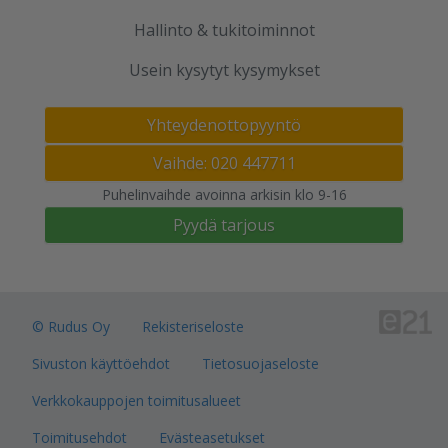
Hallinto & tukitoiminnot
Usein kysytyt kysymykset
Yhteydenottopyyntö
Vaihde: 020 447711
Puhelinvaihde avoinna arkisin klo 9-16
Pyydä tarjous
© Rudus Oy
Rekisteriseloste
Sivuston käyttöehdot
Tietosuojaseloste
Verkkokauppojen toimitusalueet
Toimitusehdot
Evästeasetukset