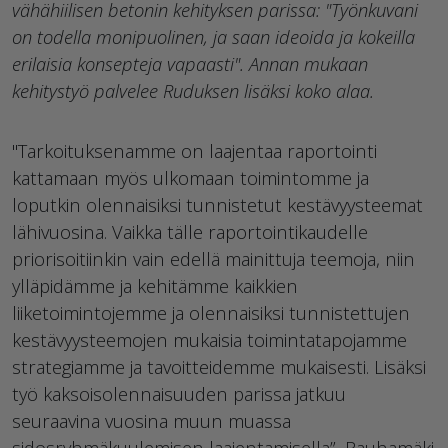
vähähiilisen betonin kehityksen parissa: "Työnkuvani
on todella monipuolinen, ja saan ideoida ja kokeilla
erilaisia konsepteja vapaasti".
Annan mukaan
kehitystyö palvelee Ruduksen lisäksi koko alaa.
"Tarkoituksenamme on laajentaa raportointi
kattamaan myös ulkomaan toimintomme ja
loputkin olennaisiksi tunnistetut kestävyysteemat
lähivuosina. Vaikka tälle raportointikaudelle
priorisoitiinkin vain edellä mainittuja teemoja, niin
ylläpidämme ja kehitämme kaikkien
liiketoimintojemme ja olennaisiksi tunnistettujen
kestävyysteemojen mukaisia toimintatapojamme
strategiamme ja tavoitteidemme mukaisesti. Lisäksi
työ kaksoisolennaisuuden parissa jatkuu
seuraavina vuosina muun muassa
sidosryhmäkuulemisen laajentamisella”, Rauhamäki