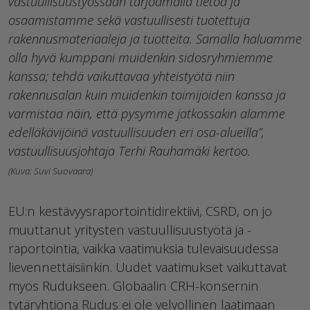
vastuullisuustyössään tarjoamalla tietoa ja
osaamistamme sekä vastuullisesti tuotettuja
rakennusmateriaaleja ja tuotteita. Samalla haluamme
olla hyvä kumppani muidenkin sidosryhmiemme
kanssa; tehdä vaikuttavaa yhteistyötä niin
rakennusalan kuin muidenkin toimijoiden kanssa ja
varmistaa näin, että pysymme jatkossakin alamme
edelläkävijöinä vastuullisuuden eri osa-alueilla”,
vastuullisuusjohtaja Terhi Rauhamäki kertoo.
(Kuva: Suvi Suovaara)
EU:n kestävyysraportointidirektiivi, CSRD, on jo
muuttanut yritysten vastuullisuustyötä ja -
raportointia, vaikka vaatimuksia tulevaisuudessa
lievennettäisiinkin. Uudet vaatimukset vaikuttavat
myös Rudukseen. Globaalin CRH-konsernin
tytäryhtiönä Rudus ei ole velvollinen laatimaan