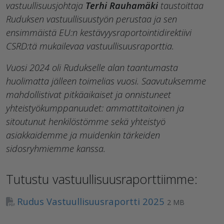
vastuullisuusjohtaja
Terhi Rauhamäki
taustoittaa
Ruduksen vastuullisuustyön perustaa ja sen
ensimmäistä EU:n kestävyysraportointidirektiivi
CSRD:tä mukailevaa vastuullisuusraporttia.
Vuosi 2024 oli Rudukselle alan taantumasta
huolimatta jälleen toimelias vuosi. Saavutuksemme
mahdollistivat pitkäaikaiset ja onnistuneet
yhteistyökumppanuudet: ammattitaitoinen ja
sitoutunut henkilöstömme sekä yhteistyö
asiakkaidemme ja muidenkin tärkeiden
sidosryhmiemme kanssa.
Tutustu vastuullisuusraporttiimme:
Rudus Vastuullisuusraportti 2025
2 MB