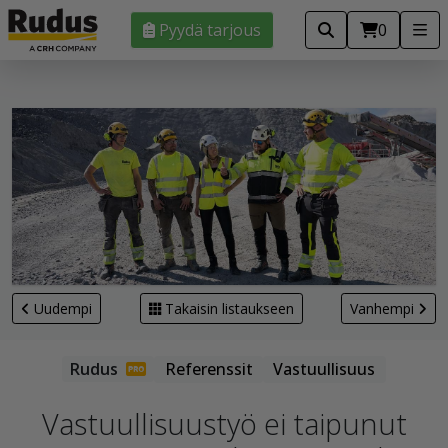
Pyydä tarjous
0
Uudempi
Takaisin listaukseen
Vanhempi
Referenssit
Vastuullisuus
Vastuullisuustyö ei taipunut