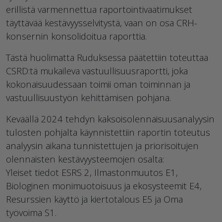
erillistä varmennettua raportointivaatimukset
täyttävää kestävyysselvitystä, vaan on osa CRH-
konsernin konsolidoitua raporttia.
Tästä huolimatta Ruduksessa päätettiin toteuttaa
CSRD:tä mukaileva vastuullisuusraportti, joka
kokonaisuudessaan toimii oman toiminnan ja
vastuullisuustyön kehittämisen pohjana.
Keväällä 2024 tehdyn kaksoisolennaisuusanalyysin
tulosten pohjalta käynnistettiin raportin toteutus
analyysin aikana tunnistettujen ja priorisoitujen
olennaisten kestävyysteemojen osalta:
Yleiset tiedot ESRS 2, Ilmastonmuutos E1,
Biologinen monimuotoisuus ja ekosysteemit E4,
Resurssien käyttö ja kiertotalous E5 ja Oma
työvoima S1.