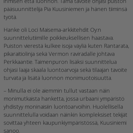
ihmisen että luonnon. Tämä tavoite ohjasi puiston
pääsuunnittelija Pia Kuusiniemen ja hänen tiiminsä
työtä.
Hanke oli Loci Maisema-arkkitehdit Oy:n
suunnittelutiimille poikkeuksellisen haastava.
Puiston vierestä kulkee isoja väyliä kuten Rantarata,
pikaraitiolinja sekä Vermon raviradalle johtava
Perkkaantie. Taimenpuron lisäksi suunnittelua
ohjasi laaja skaala luontoarvoja sekä tilaajan tavoite
turvata ja lisätä luonnon monimuotoisuutta.
– Minulla ei ole aiemmin tullut vastaan näin
monimutkaista hanketta, jossa urbaani ympäristö
yhdistyy moninaisiin luontoarvoihin. Huolellisella
suunnittelulla voidaan näinkin kompleksiset tekijät
sovittaa yhteen kaupunkiympäristössä, Kuusiniemi
sanoo.