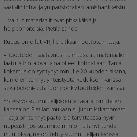
vaativiin infra- ja ympäristörakentamishankkeisiin.
– Valitut materiaalit ovat pitkäikäisiä ja
helppohoitoisia, Pietilä sanoo.
Rudus on ollut VRJ:lle pitkään luottotoimittaja.
– Tuotteiden saatavuus, toimitusajat, materiaalien
laatu ja hinta ovat aina olleet kohdallaan. Tämä
kokemus on syntynyt minulle 20 vuoden aikana,
kun olen tehnyt yhteistyötä Ruduksen kanssa
sekä betoni- että luonnonkivituotteiden kanssa.
Yhteistyö suunnittelijoiden ja tavaratoimittajien
kanssa on Pietilän mukaan sujunut kitkattomasti.
Tilaaja on tehnyt päätöksiä tarvittaessa hyvin
nopeasti. Jos suunnitelmiin on pitänyt tehdä
muutoksia, ne on tehty suunnittelijan kanssa