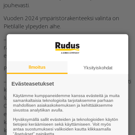
jouhevasti.
Vuoden 2024 ympäristörakenteeksi valinta on
Pietilälle ylpeyden aihe.
– On hienoa, että on saanut olla mukana
rakentamassa näin hienoa kohdetta ja mukavaa,
että meitä tekijöitä muistetaan, Pietilä sanoo.
Ilmoitus
Palkinto ilahdutti myös Kuusiniemeä.
Yksityiskohdat
– Erityisen olen iloinen siitä, että tuomaristo arvosti
Evästeasetukset
kunnianhimoista investointia, joissa
Käytämme kumppaneidemme kanssa evästeitä ja muita
luontoelementit sovitetaan kaupunkiympäristöön.
samankaltaisia teknologioita tarjotaksemme parhaan
On tärkeää että ihmiset ja muunlajiset mahtuvat
mahdollisen asiakaskokemuksen ja kehittääksemme
sivustoa analytiikan avulla.
elämään rinnakkain. Toivon, että tällainen palkinto
Hyväksymällä sallit evästeiden ja teknologioiden käytön
kannustaa muitakin toimijoita tekemään
tietojesi keräämiseen sekä käyttämiseen. Voit myös
kunnianhimoisia hakkeita, jossa kaupunkitila
antaa suostumuksesi valikoiden kautta klikkaamalla
“Asetukset” painiketta.