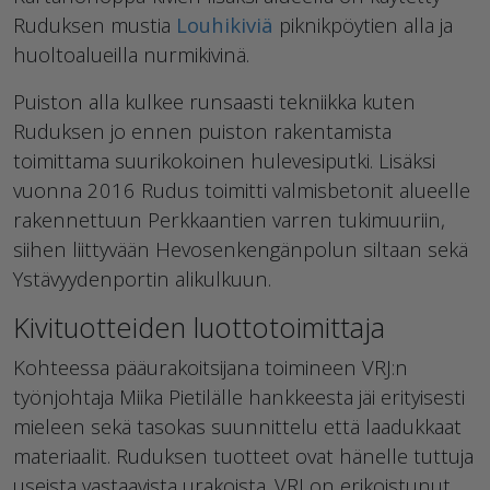
Ruduksen mustia
Louhikiviä
piknikpöytien alla ja
huoltoalueilla nurmikivinä.
Puiston alla kulkee runsaasti tekniikka kuten
Ruduksen jo ennen puiston rakentamista
toimittama suurikokoinen hulevesiputki. Lisäksi
vuonna 2016 Rudus toimitti valmisbetonit alueelle
rakennettuun Perkkaantien varren tukimuuriin,
siihen liittyvään Hevosenkengänpolun siltaan sekä
Ystävyydenportin alikulkuun.
Kivituotteiden luottotoimittaja
Kohteessa pääurakoitsijana toimineen VRJ:n
työnjohtaja Miika Pietilälle hankkeesta jäi erityisesti
mieleen sekä tasokas suunnittelu että laadukkaat
materiaalit. Ruduksen tuotteet ovat hänelle tuttuja
useista vastaavista urakoista. VRJ on erikoistunut