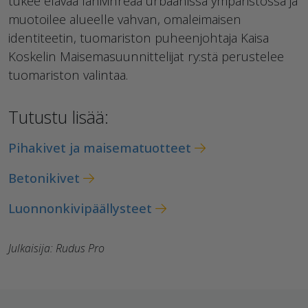
tukee elävää lähivihreää urbaanissa ympäristössä ja
muotoilee alueelle vahvan, omaleimaisen
identiteetin, tuomariston puheenjohtaja Kaisa
Koskelin Maisemasuunnittelijat ry:stä perustelee
tuomariston valintaa.
Tutustu lisää:
Pihakivet ja maisematuotteet
Betonikivet
Luonnonkivipäällysteet
Julkaisija: Rudus Pro