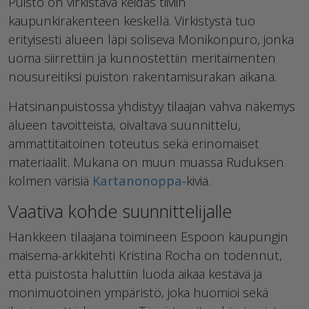
Puisto on virkistävä keidas tiiviin
kaupunkirakenteen keskellä. Virkistystä tuo
erityisesti alueen läpi soliseva Monikonpuro, jonka
uoma siirrettiin ja kunnostettiin meritaimenten
nousureitiksi puiston rakentamisurakan aikana.
Hatsinanpuistossa yhdistyy tilaajan vahva näkemys
alueen tavoitteista, oivaltava suunnittelu,
ammattitaitoinen toteutus sekä erinomaiset
materiaalit. Mukana on muun muassa Ruduksen
kolmen värisiä
Kartanonoppa
-kiviä.
Vaativa kohde suunnittelijalle
Hankkeen tilaajana toimineen Espoon kaupungin
maisema-arkkitehti Kristina Rocha on todennut,
että puistosta haluttiin luoda aikaa kestävä ja
monimuotoinen ympäristö, joka huomioi sekä