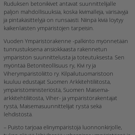
Ruduksen betonikivet antavat suunnittelijalle
paljon mahdollisuuksia, koska kivimalleja, värisävyjä
ja pintakäsittelyjä on runsaasti. Niinpä kiviä löytyy
kaikenlaisten ympäristöjen tarpeisin.
Vuoden Ympäristörakenne -palkinto myönnetään
tunnustuksena ansiokkaasta rakennetun
ympäristön suunnittelusta ja toteutuksesta. Sen
myöntää Betoniteollisuus ry, Kivi ry ja
Viherympäristöliitto ry. Kilpailutuomaristoon
kuuluu edustajat Suomen Arkkitehtiliitosta,
ympäristöministeriöstä, Suomen Maisema-
arkkitehtiliitosta, Viher- ja ympäristörakentajat
ry:stä, Maisemasuunnittelijat ry:stä sekä
lehdistöstä.
– Puisto tarjoaa elinympäristöjä luonnonkirjolle,