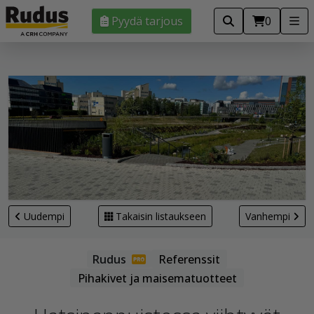
Pyydä tarjous
0
Uudempi
Takaisin listaukseen
Vanhempi
Referenssit
Pihakivet ja maisematuotteet