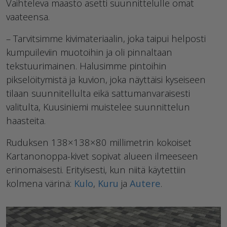
Vaihteleva maasto asetti suunnittelulle omat
vaateensa.
– Tarvitsimme kivimateriaalin, joka taipui helposti
kumpuileviin muotoihin ja oli pinnaltaan
tekstuurimainen. Halusimme pintoihin
pikselöitymistä ja kuvion, joka näyttäisi kyseiseen
tilaan suunnitellulta eikä sattumanvaraisesti
valitulta, Kuusiniemi muistelee suunnittelun
haasteita.
Ruduksen 138×138×80 millimetrin kokoiset
Kartanonoppa-kivet sopivat alueen ilmeeseen
erinomaisesti. Erityisesti, kun niitä käytettiin
kolmena värinä:
Kulo
,
Kuru
ja
Autere
.