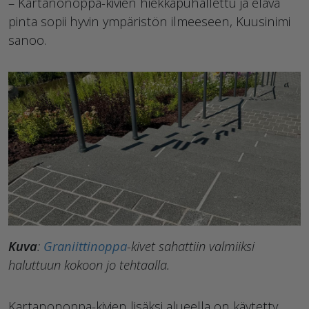
– Kartanonoppa-kivien hiekkapuhallettu ja elävä
pinta sopii hyvin ympäristön ilmeeseen, Kuusinimi
sanoo.
Kuva
:
Graniittinoppa
-kivet sahattiin valmiiksi
haluttuun kokoon jo tehtaalla.
Kartanonoppa-kivien lisäksi alueella on käytetty