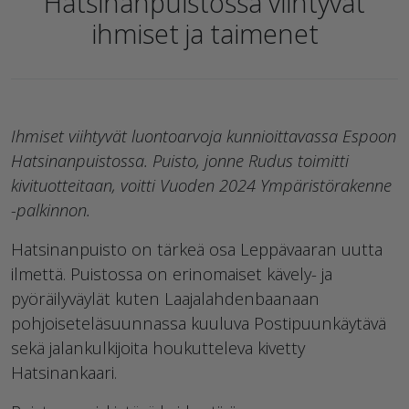
Hatsinanpuistossa viihtyvät
ihmiset ja taimenet
Ihmiset viihtyvät luontoarvoja kunnioittavassa Espoon
Hatsinanpuistossa. Puisto, jonne Rudus toimitti
kivituotteitaan, voitti Vuoden 2024 Ympäristörakenne
-palkinnon.
Hatsinanpuisto on tärkeä osa Leppävaaran uutta
ilmettä. Puistossa on erinomaiset kävely- ja
pyöräilyväylät kuten Laajalahdenbaanaan
pohjoiseteläsuunnassa kuuluva Postipuunkäytävä
sekä jalankulkijoita houkutteleva kivetty
Hatsinankaari.