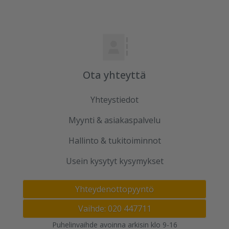
Ota yhteyttä
Yhteystiedot
Myynti & asiakaspalvelu
Hallinto & tukitoiminnot
Usein kysytyt kysymykset
Yhteydenottopyyntö
Vaihde: 020 447711
Puhelinvaihde avoinna arkisin klo 9-16