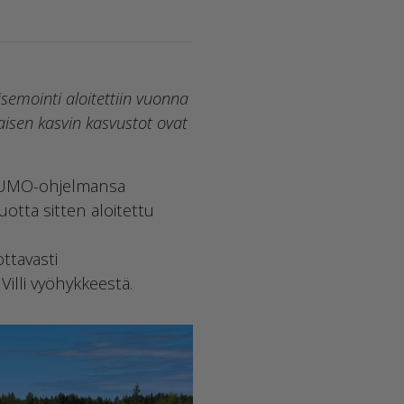
semointi aloitettiin vuonna
laisen kasvin kasvustot ovat
 LUMO-ohjelmansa
vuotta sitten aloitettu
ttavasti
Villi vyöhykkeestä.