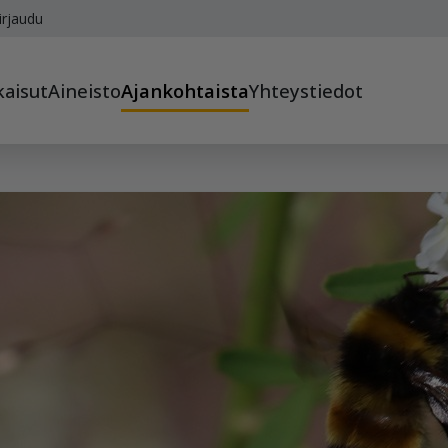
irjaudu
kaisut
Aineisto
Ajankohtaista
Yhteystiedot