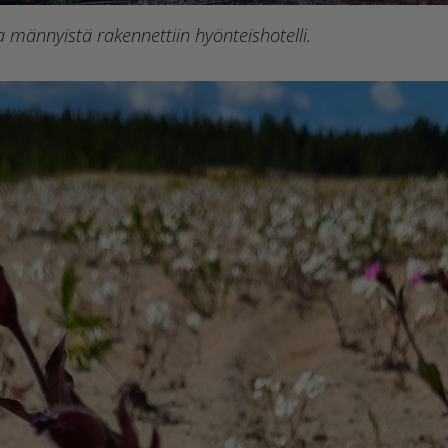
a männyistä rakennettiin hyönteishotelli.