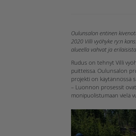
Oulunsalon entinen kivenott
2020 Villi vyöhyke ry:n kans
alueella vahvat ja erilaisis
Rudus on tehnyt Villi vy
puitteissa. Oulunsalon proj
projekti on käytännössä 
– Luonnon prosessit ovat 
monipuolistumaan vielä v