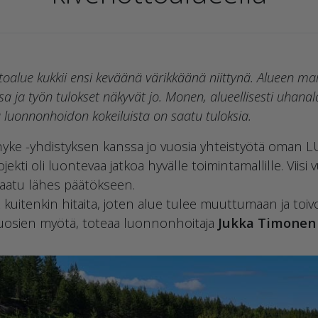
oalue kukkii ensi keväänä värikkäänä niittynä. Alueen mai
sa ja työn tulokset näkyvät jo. Monen, alueellisesti uhana
ta luonnonhoidon kokeiluista on saatu tuloksia.
öhyke -yhdistyksen kanssa jo vuosia yhteistyötä oman
ekti oli luontevaa jatkoa hyvälle toimintamallille. Viisi 
saatu lähes päätökseen.
kuitenkin hitaita, joten alue tulee muuttumaan ja toivo
uosien myötä, toteaa luonnonhoitaja
Jukka Timonen