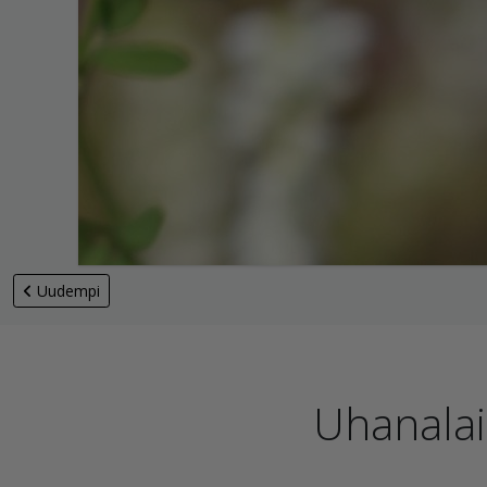
Uudempi
Uhanalais