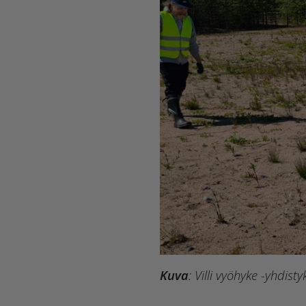
Kuva
: Villi vyöhyke -yhdis