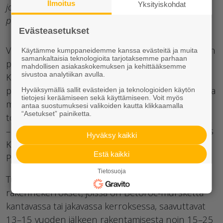
Ilmoitus
Yksityiskohdat
joka on kierrätystuote ja valmistetaan käytöstä
poistetusta betonista murskaamalla.
Evästeasetukset
Vierailupäivänä Betorocia olevan jakavan kerroksen
Käytämme kumppaneidemme kanssa evästeitä ja muita
samankaltaisia teknologioita tarjotaksemme parhaan
päällä on parimetrinen mursketta oleva ylipenger.
mahdollisen asiakaskokemuksen ja kehittääksemme
sivustoa analytiikan avulla.
Kun ylipenger on tehnyt tehtävänsä ja penkereen
painumat ovat pysähtyneet, ylipenger poistetaan ja
Hyväksymällä sallit evästeiden ja teknologioiden käytön
tietojesi keräämiseen sekä käyttämiseen. Voit myös
murske käytetään tienrakennukseen työmaalla
antaa suostumuksesi valikoiden kautta klikkaamalla
“Asetukset” painiketta.
toisessa paikassa.
– Betorocin päälle tulee sitomaton kantava kerros
Hyväksy kaikki
Kam 0–56 millimetrin kiviaineksesta Ruduksen
Estä kaikki
Piikkiön asemalta, Saarni kertoo.
Tietosuoja
Tutkimuksissa on todettu että ne teiden
rakennekerrokset, joissa on Betoroc-mursketta
kantavassa tai jakavassa kerroksessa, saavuttavat
13–15 vuoden jälkeen rakentamisesta noin 15–25