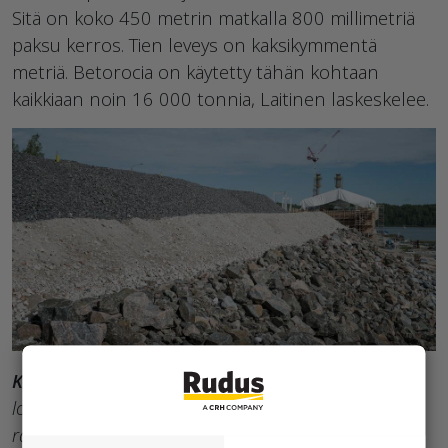
Sitä on koko 450 metrin matkalla 800 millimetriä
paksu kerros. Tien leveys on kaksikymmentä
metriä. Betorocia on käytetty tähän kohtaan
kaikkiaan noin 16 000 tonnia, Laitinen laskeskelee.
Kuvassa
Kirjalansalmensiltatyömaalla väylän eri
louhe- ja murskekerrokset. Vaaleanvärinen
rakennekerros on Ruduksen Betoroc®-mursketta,