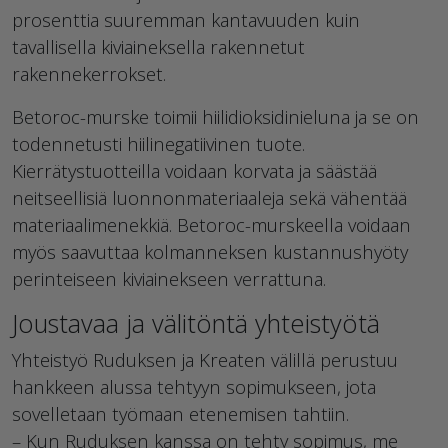
prosenttia suuremman kantavuuden kuin
tavallisella kiviaineksella rakennetut
rakennekerrokset.
Betoroc-murske toimii hiilidioksidinieluna ja se on
todennetusti hiilinegatiivinen tuote.
Kierrätystuotteilla voidaan korvata ja säästää
neitseellisiä luonnonmateriaaleja sekä vähentää
materiaalimenekkiä. Betoroc-murskeella voidaan
myös saavuttaa kolmanneksen kustannushyöty
perinteiseen kiviainekseen verrattuna.
Joustavaa ja välitöntä yhteistyötä
Yhteistyö Ruduksen ja Kreaten välillä perustuu
hankkeen alussa tehtyyn sopimukseen, jota
sovelletaan työmaan etenemisen tahtiin.
– Kun Ruduksen kanssa on tehty sopimus, me