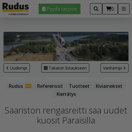
Pyydä tarjous
0
Uudempi
Takaisin listaukseen
Vanhempi
Referenssit
Tuotteet
Kiviainekset
Kierrätys
Saariston rengasreitti saa uudet
kuosit Paraisilla