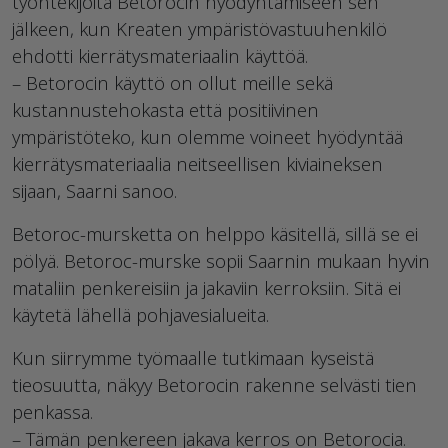
työntekijöitä Betorocin hyödyntämiseen sen
jälkeen, kun Kreaten ympäristövastuuhenkilö
ehdotti kierrätysmateriaalin käyttöä.
– Betorocin käyttö on ollut meille sekä
kustannustehokasta että positiivinen
ympäristöteko, kun olemme voineet hyödyntää
kierrätysmateriaalia neitseellisen kiviaineksen
sijaan, Saarni sanoo.
Betoroc-mursketta on helppo käsitellä, sillä se ei
pölyä. Betoroc-murske sopii Saarnin mukaan hyvin
mataliin penkereisiin ja jakaviin kerroksiin. Sitä ei
käytetä lähellä pohjavesialueita.
Kun siirrymme työmaalle tutkimaan kyseistä
tieosuutta, näkyy Betorocin rakenne selvästi tien
penkassa.
– Tämän penkereen jakava kerros on Betorocia.