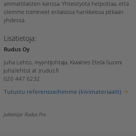
ammattilaisten kanssa. Yhteistyötä helpottaa, että
olemme toimineet erilaisissa hankkeissa pitkään
yhdessä.
Lisätietoja:
Rudus Oy
Juha Lehto, myyntijohtaja, Kiviaines Etelä-Suomi
juha.lehto( at )rudus.fi
020 447 6232
Tutustu referensseihimme (kivimateriaalit)
Julkaisija: Rudus Pro