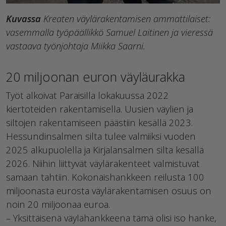
Kuvassa
Kreaten väylärakentamisen ammattilaiset:
vasemmalla työpäällikkö Samuel Laitinen ja vieressä
vastaava työnjohtaja Miikka Saarni.
20 miljoonan euron väyläurakka
Työt alkoivat Paraisilla lokakuussa 2022
kiertoteiden rakentamisella. Uusien väylien ja
siltojen rakentamiseen päästiin kesällä 2023.
Hessundinsalmen silta tulee valmiiksi vuoden
2025 alkupuolella ja Kirjalansalmen silta kesällä
2026. Niihin liittyvät väylärakenteet valmistuvat
samaan tahtiin. Kokonaishankkeen reilusta 100
miljoonasta eurosta väylärakentamisen osuus on
noin 20 miljoonaa euroa.
– Yksittäisenä väylähankkeena tämä olisi iso hanke,