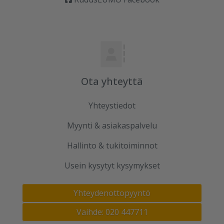
Ota yhteyttä
Yhteystiedot
Myynti & asiakaspalvelu
Hallinto & tukitoiminnot
Usein kysytyt kysymykset
Yhteydenottopyyntö
Vaihde: 020 447711