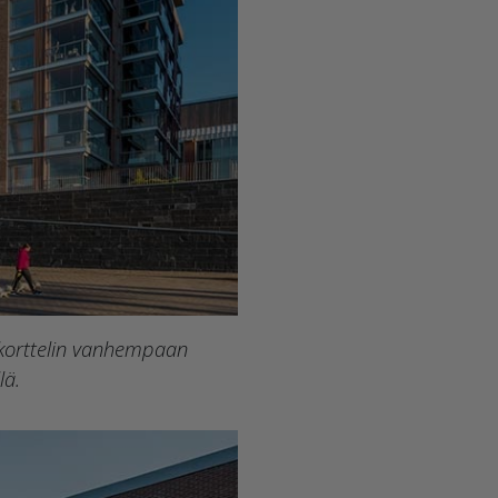
ä korttelin vanhempaan
lä.