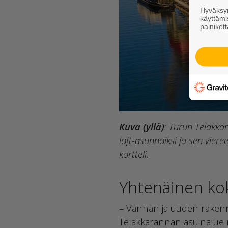
Hyväksym
käyttämi
painikett
Kuva (yllä)
: Turun Telakka
loft-asunnoiksi ja sen vie
kortteli.
Yhtenäinen ko
– Vanhan ja uuden rakenn
Telakkarannan asuinalue 