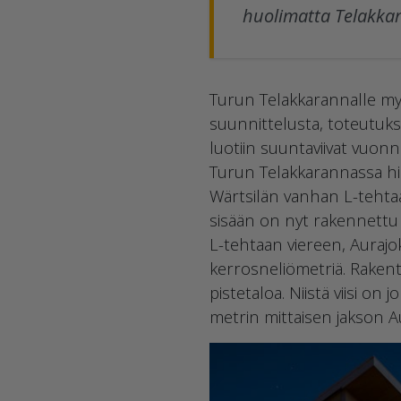
huolimatta Telakka
Turun Telakkarannalle m
suunnittelusta, toteutukse
luotiin suuntaviivat vuon
Turun Telakkarannassa his
Wärtsilän vanhan L-tehtaan
sisään on nyt rakennettu
L-tehtaan viereen, Aurajo
kerrosneliömetriä. Rakente
pistetaloa. Niistä viisi o
metrin mittaisen jakson A