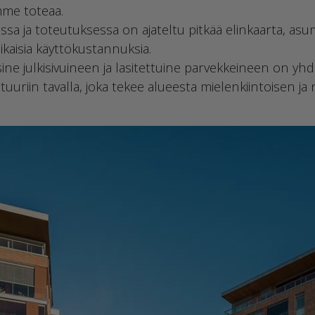
mme toteaa.
a ja toteutuksessa on ajateltu pitkää elinkaarta, asum
kaisia käyttökustannuksia.
isine julkisivuineen ja lasitettuine parvekkeineen on y
ehtuuriin tavalla, joka tekee alueesta mielenkiintoisen 