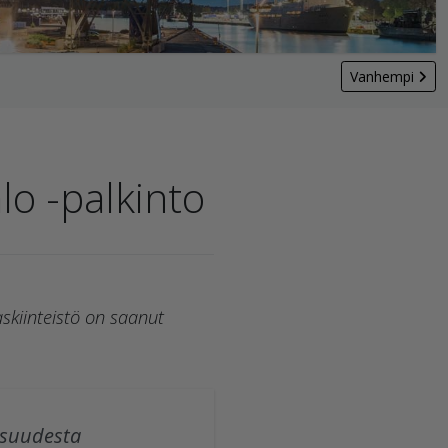
Vanhempi
lo -palkinto
skiinteistö on saanut
isuudesta