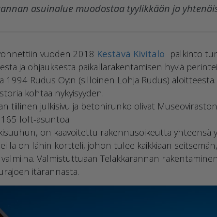
rannan asuinalue muodostaa tyylikkään ja yhtenä
yönnettiin vuoden 2018
Kestävä Kivitalo
-palkinto t
sta ja ohjauksesta paikallarakentamisen hyviä perintei
na 1994 Rudus Oy:n (silloinen Lohja Rudus) aloitteesta.
toria kohtaa nykyisyyden.
 tiilinen julkisivu ja betonirunko olivat Museovirasto
 165 loft-asuntoa.
kisuuhun, on kaavoitettu rakennusoikeutta yhteensä y
illa on lähin kortteli, johon tulee kaikkiaan seitsemän
n jo valmiina. Valmistuttuaan Telakkarannan rakentamine
urajoen itärannasta.