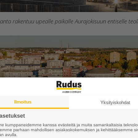
anta rakentuu upealle paikalle Aurajokisuun entiselle teol
Ilmoitus
Yksityiskohdat
asetukset
 kumppaneidemme kanssa evästeitä ja muita samankaltaisia teknolog
ksemme parhaan mahdollisen asiakaskokemuksen ja kehittääksemme si
an avulla.