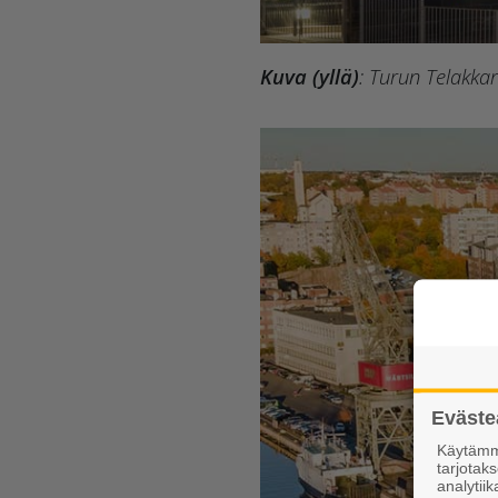
Kuva (yllä)
: Turun Telakkar
Eväste
Käytämme
tarjota
analytiik