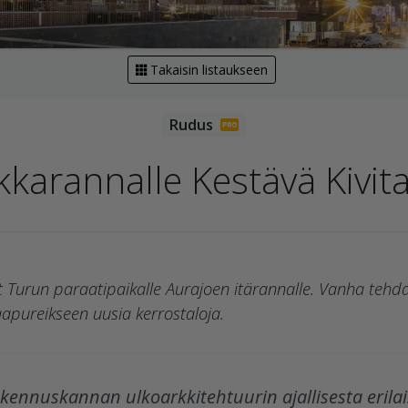
Takaisin listaukseen
karannalle Kestävä Kivita
 Turun paraatipaikalle Aurajoen itärannalle. Vanha tehda
aapureikseen uusia kerrostaloja.
ennuskannan ulkoarkkitehtuurin ajallisesta erila