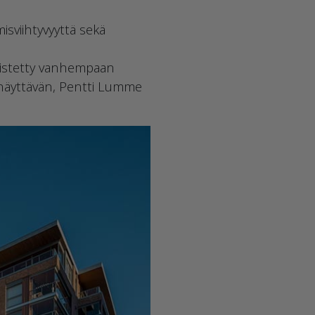
isviihtyvyyttä sekä
hdistetty vanhempaan
ja näyttävän, Pentti Lumme