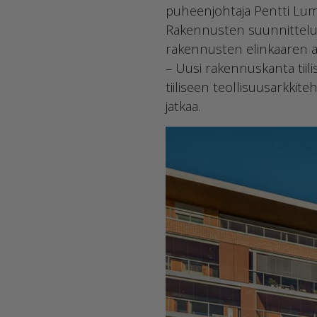
puheenjohtaja Pentti Lu
Rakennusten suunnitteluss
rakennusten elinkaaren ai
– Uusi rakennuskanta tiil
tiiliseen teollisuusarkkit
jatkaa.