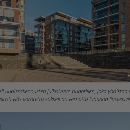
eli uudisrakennusten julkisivuun punatiilen, joka yhdistä
lusti ylös korotettu sokkeli on verhottu luonnon liuskekivil