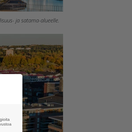
lisuus- ja satama-alueelle.
ioita
vustoa