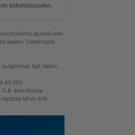
isen kokonaisuuden.
unnustuksena asuinalueen
tä vaalien. Toiminnalle
n suojelemat. Nyt niiden
li 43 000
, 7–8 -kerroksista
n käsittää lähes 900