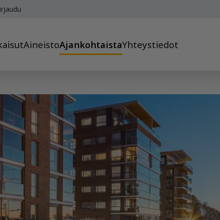
irjaudu
kaisut
Aineisto
Ajankohtaista
Yhteystiedot