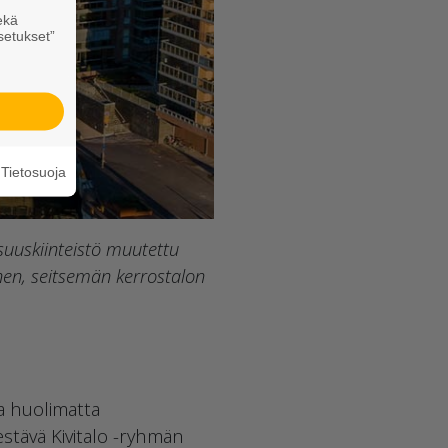
ekä
setukset”
Tietosuoja
suuskiinteistö muutettu
nen, seitsemän kerrostalon
a huolimatta
stävä Kivitalo -ryhmän