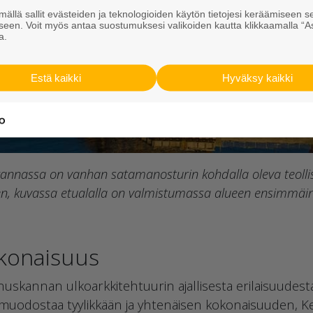
ällä sallit evästeiden ja teknologioiden käytön tietojesi keräämiseen s
seen. Voit myös antaa suostumuksesi valikoiden kautta klikkaamalla “A
a.
Estä kaikki
Hyväksy kaikki
rannassa on vanhan satamanosturin kohdalla oleva teolli
reen, kuvassa etualalla on valmistumassa alueen ensimmäi
konaisuus
uskannan ulkoarkkitehtuurin ajallisesta erilaisuudest
muodostaa tyylikkään ja yhtenäisen kokonaisuuden, Ke