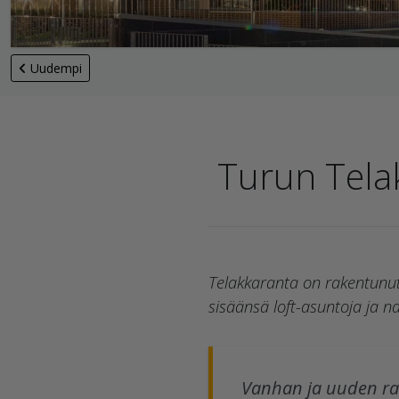
Uudempi
Turun Telak
Telakkaranta on rakentunut
sisäänsä loft-asuntoja ja n
Vanhan ja uuden rak