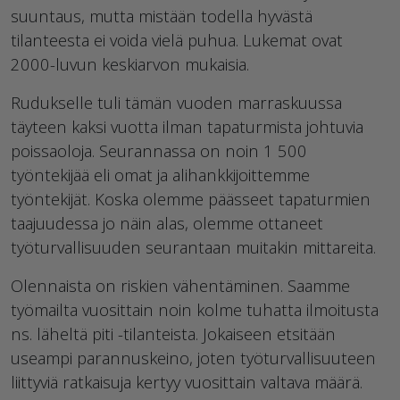
suuntaus, mutta mistään todella hyvästä
tilanteesta ei voida vielä puhua. Lukemat ovat
2000-luvun keskiarvon mukaisia.
Rudukselle tuli tämän vuoden marraskuussa
täyteen kaksi vuotta ilman tapaturmista johtuvia
poissaoloja. Seurannassa on noin 1 500
työntekijää eli omat ja alihankkijoittemme
työntekijät. Koska olemme päässeet tapaturmien
taajuudessa jo näin alas, olemme ottaneet
työturvallisuuden seurantaan muitakin mittareita.
Olennaista on riskien vähentäminen. Saamme
työmailta vuosittain noin kolme tuhatta ilmoitusta
ns. läheltä piti -tilanteista. Jokaiseen etsitään
useampi parannuskeino, joten työturvallisuuteen
liittyviä ratkaisuja kertyy vuosittain valtava määrä.