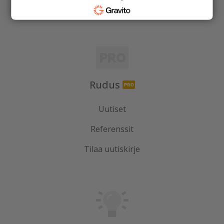
Kierrätys
Rudus
Uutiset
Referenssit
Tilaa uutiskirje