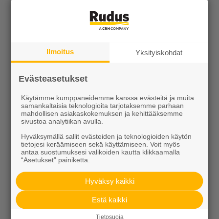
Tuotteet
KEVEÄ tuotteet
Kiviainekset
Ilmoitus
Yksityiskohdat
Pihakivet ja maisematuotteet
Evästeasetukset
Betoni
Käytämme kumppaneidemme kanssa evästeitä ja muita
Kaivot ja putket
samankaltaisia teknologioita tarjotaksemme parhaan
mahdollisen asiakaskokemuksen ja kehittääksemme
sivustoa analytiikan avulla.
Infraelementit
Hyväksymällä sallit evästeiden ja teknologioiden käytön
Porraselementit
tietojesi keräämiseen sekä käyttämiseen. Voit myös
antaa suostumuksesi valikoiden kautta klikkaamalla
“Asetukset” painiketta.
Julkisivuelementit
Hyväksy kaikki
Elpo-hormit
Estä kaikki
Louhinta, murskaus, esirakentaminen
Tietosuoja