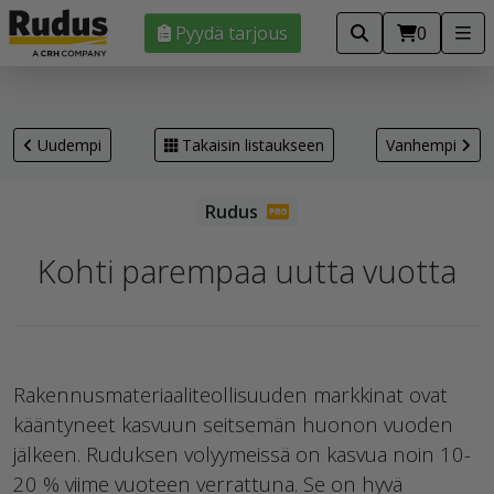
Pyydä tarjous
0
Uudempi
Takaisin listaukseen
Vanhempi
Kohti parempaa uutta vuotta
Rakennusmateriaaliteollisuuden markkinat ovat
kääntyneet kasvuun seitsemän huonon vuoden
jälkeen. Ruduksen volyymeissä on kasvua noin 10-
20 % viime vuoteen verrattuna. Se on hyvä