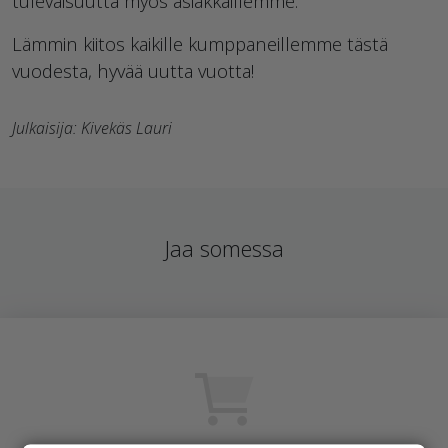
tulevaisuutta myös asiakkaillemme.
Lämmin kiitos kaikille kumppaneillemme tästä
vuodesta, hyvää uutta vuotta!
Julkaisija: Kivekäs Lauri
Jaa somessa