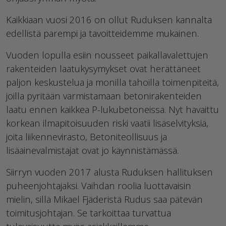
Kaikkiaan vuosi 2016 on ollut Ruduksen kannalta
edellistä parempi ja tavoitteidemme mukainen.
Vuoden lopulla esiin nousseet paikallavalettujen
rakenteiden laatukysymykset ovat herättäneet
paljon keskustelua ja monilla tahoilla toimenpiteitä,
joilla pyritään varmistamaan betonirakenteiden
laatu ennen kaikkea P-lukubetoneissa. Nyt havaittu
korkean ilmapitoisuuden riski vaatii lisäselvityksiä,
joita liikennevirasto, Betoniteollisuus ja
lisäainevalmistajat ovat jo käynnistämässä.
Siirryn vuoden 2017 alusta Ruduksen hallituksen
puheenjohtajaksi. Vaihdan roolia luottavaisin
mielin, sillä Mikael Fjäderistä Rudus saa pätevän
toimitusjohtajan. Se tarkoittaa turvattua