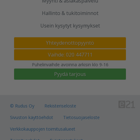
Myynti & asiakaspalvelu
Hallinto & tukitoiminnot
Usein kysytyt kysymykset
Yhteydenottopyyntö
Vaihde: 020 447711
Puhelinvaihde avoinna arkisin klo 9-16
Pyydä tarjous
© Rudus Oy
Rekisteriseloste
Sivuston käyttöehdot
Tietosuojaseloste
Verkkokauppojen toimitusalueet