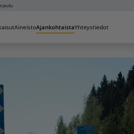
irjaudu
kaisut
Aineisto
Ajankohtaista
Yhteystiedot