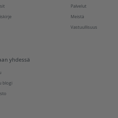
sit
Palvelut
iskirje
Meistä
Vastuullisuus
aan yhdessä
u
u blogi
sto