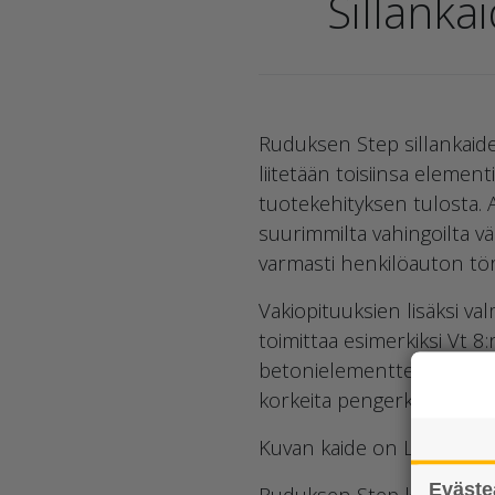
Sillanka
Ruduksen Step sillankaide
liitetään toisiinsa eleme
tuotekehityksen tulosta. 
suurimmilta vahingoilta vä
varmasti henkilöauton tör
Vakiopituuksien lisäksi v
toimittaa esimerkiksi Vt 8
betonielementtejä parin k
korkeita pengerkaiteita.
Kuvan kaide on Loviisan li
Eväste
Ruduksen Step kaide-elem