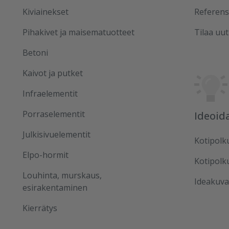
Kiviainekset
Referens
Pihakivet ja maisematuotteet
Tilaa uut
Betoni
Kaivot ja putket
Infraelementit
Porraselementit
Ideoid
Julkisivuelementit
Kotipolk
Elpo-hormit
Kotipolk
Louhinta, murskaus,
Ideakuva
esirakentaminen
Kierrätys