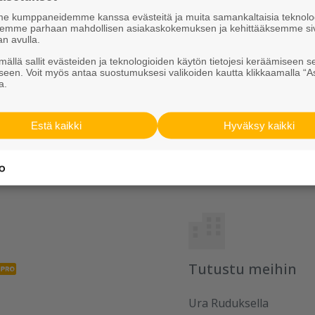
aalla. Tyyppipiirustukset ja
 kumppaneidemme kanssa evästeitä ja muita samankaltaisia teknolog
ksemme parhaan mahdollisen asiakaskokemuksen ja kehittääksemme si
dus.fi/tuotteet/infraelementit/Tie- ja siltarake
an avulla.
ällä sallit evästeiden ja teknologioiden käytön tietojesi keräämiseen s
seen. Voit myös antaa suostumuksesi valikoiden kautta klikkaamalla “A
a.
Jaa somessa
Estä kaikki
Hyväksy kaikki
Tutustu meihin
Ura Ruduksella