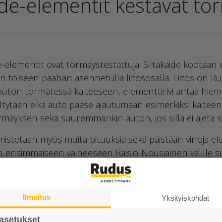
ide-elementit kestävät t
-elementit ovat törmäystestattuja. Siltakaide kootaan 
ntin toiseen päähän asennetulla liitososalla. Liitos on
Auton törmätessä kaiteeseen, elementtirivi antaa hiema
ltytään eikä auto pääse ajautumaan esimerkiksi kaiteen 
mäyksen sekä suuremmankin auton, jos sillä ei ajeta s
almistetaan myös muita pituuksia sekä päistään vinoja e
:n ensimmäiseen vaiheeseen Raisio-Nousiainen välille si
ilometrin matkalle. Kaide-elementtejä on kahta eri kok
Ilmoitus
Yksityiskohdat
ittymästä.
asetukset
entit saivat CE-merkinnän ensimmäisenä Suomessa. E