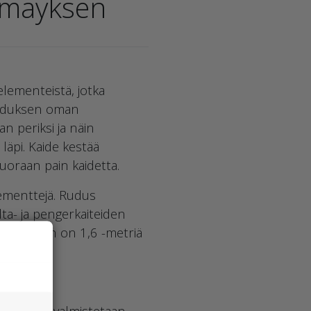
örmäyksen
elementeistä, jotka
 Ruduksen oman
n periksi ja näin
läpi. Kaide kestää
uoraan pain kaidetta.
lementtejä. Rudus
lta- ja pengerkaiteiden
oa, eniten on 1,6 -metriä
lementit valmistetaan