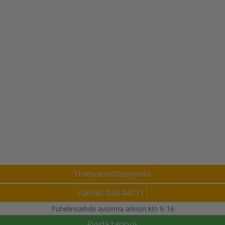
Yhteydenottopyyntö
Vaihde: 020 447711
Puhelinvaihde avoinna arkisin klo 9-16
Pyydä tarjous