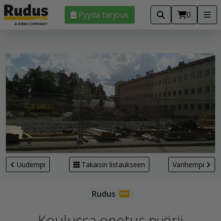
Pyydä tarjous
0
Uudempi
Takaisin listaukseen
Vanhempi
Koulussa opetus pyörii