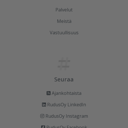
Palvelut
Meistä
Vastuullisuus
Seuraa
Ajankohtaista
RudusOy LinkedIn
RudusOy Instagram
RudusOy Facebook