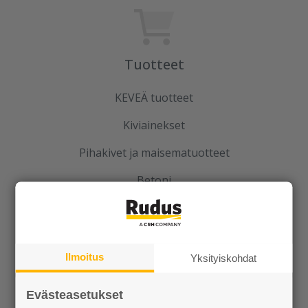
Tuotteet
KEVEÄ tuotteet
Kiviainekset
Pihakivet ja maisematuotteet
Betoni
Kaivot ja putket
Infraelementit
Ilmoitus
Yksityiskohdat
Porraselementit
Julkisivuelementit
Evästeasetukset