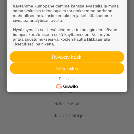
Elpo-hormit
Käytämme kumppaneidemme kanssa evästeitä ja muita
samankaltaisia teknologioita tarjotaksemme parhaan
Louhinta, murskaus, esirakentaminen
mahdollisen asiakaskokemuksen ja kehittääksemme
sivustoa analytiikan avulla.
Kierrätys
Hyväksymällä sallit evästeiden ja teknologioiden käytön
tietojesi keräämiseen sekä käyttämiseen. Voit myös
antaa suostumuksesi valikoiden kautta klikkaamalla
“Asetukset” painiketta.
Hyväksy kaikki
Estä kaikki
Rudus
Tietosuoja
Uutiset
Referenssit
Tilaa uutiskirje