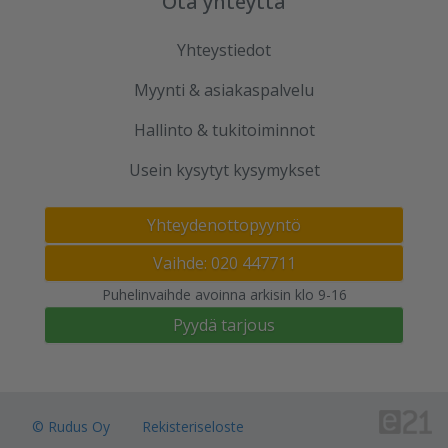
Ota yhteyttä
Yhteystiedot
Myynti & asiakaspalvelu
Hallinto & tukitoiminnot
Usein kysytyt kysymykset
Yhteydenottopyyntö
Vaihde: 020 447711
Puhelinvaihde avoinna arkisin klo 9-16
Pyydä tarjous
© Rudus Oy
Rekisteriseloste