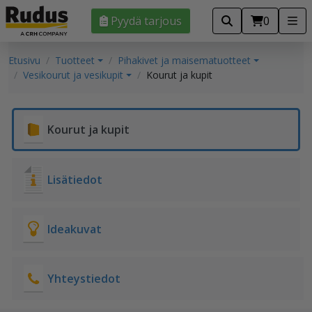
Pyydä tarjous
0
Etusivu
Tuotteet
Pihakivet ja maisematuotteet
Vesikourut ja vesikupit
Kourut ja kupit
Kourut ja kupit
Lisätiedot
Ideakuvat
Yhteystiedot