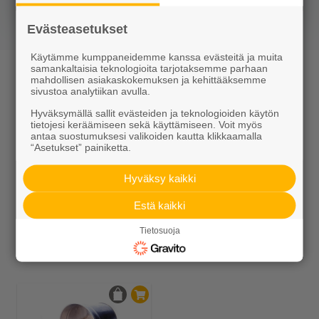
Evästeasetukset
Käytämme kumppaneidemme kanssa evästeitä ja muita
Kourut ja kupit
samankaltaisia teknologioita tarjotaksemme parhaan
mahdollisen asiakaskokemuksen ja kehittääksemme
sivustoa analytiikan avulla.
Vesikouru johtaa hyvin pinta- ja sadevedet
Hyväksymällä sallit evästeiden ja teknologioiden käytön
imeytyspaikoille pihoilta ja kevyenliikenteen väyliltä.
tietojesi keräämiseen sekä käyttämiseen. Voit myös
Molempiin kourumalleihin on rännin alle sijoitettava
antaa suostumuksesi valikoiden kautta klikkaamalla
“Asetukset” painiketta.
loiskekuppi. Kohteita, joissa kourujen yli kulkee
ajoneuvoliikennettä, suosittelemme kourulaattaa
Hyväksy kaikki
Katso lisää ideakuvia
tai raudoitettua betonikourua.
Estä kaikki
Tietosuoja
Saatat tarvita myös näitä tuotteita