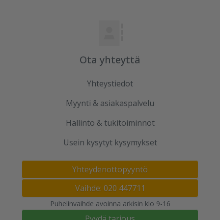
Ota yhteyttä
Yhteystiedot
Myynti & asiakaspalvelu
Hallinto & tukitoiminnot
Usein kysytyt kysymykset
Yhteydenottopyyntö
Vaihde: 020 447711
Puhelinvaihde avoinna arkisin klo 9-16
Pyydä tarjous