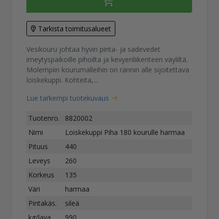
Tarkista toimitusalueet
Vesikouru johtaa hyvin pinta- ja sadevedet
imeytyspaikoille pihoilta ja kevyenliikenteen väyliltä.
Molempiin kourumalleihin on rännin alle sijoitettava
loiskekuppi. Kohteita,...
Lue tarkempi tuotekuvaus
Tuotenro.
8820002
Nimi
Loiskekuppi Piha 180 kourulle harmaa
Pituus
440
Leveys
260
Korkeus
135
Väri
harmaa
Pintakäs.
sileä
kg/lava
990