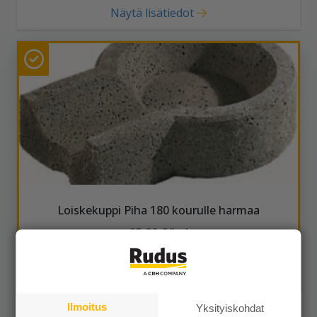
Näytä lisätiedot
Loiskekuppi Piha 180 kourulle harmaa
25,80 €/kpl
Ilmoitus
Yksityiskohdat
Näytä lisätiedot