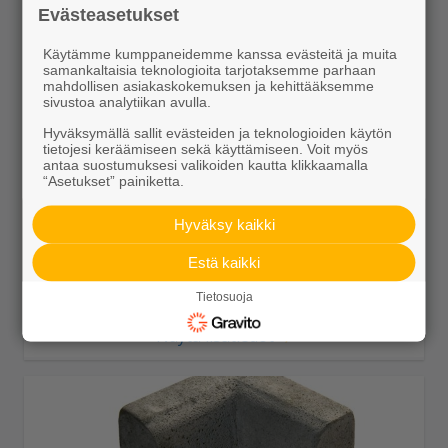
Evästeasetukset
Käytämme kumppaneidemme kanssa evästeitä ja muita
samankaltaisia teknologioita tarjotaksemme parhaan
mahdollisen asiakaskokemuksen ja kehittääksemme
sivustoa analytiikan avulla.
Hyväksymällä sallit evästeiden ja teknologioiden käytön
tietojesi keräämiseen sekä käyttämiseen. Voit myös
antaa suostumuksesi valikoiden kautta klikkaamalla
“Asetukset” painiketta.
JL10 madallus lask oik 500x110x300>240
27,15 €/kpl
Hyväksy kaikki
Estä kaikki
Tietosuoja
Näytä lisätiedot