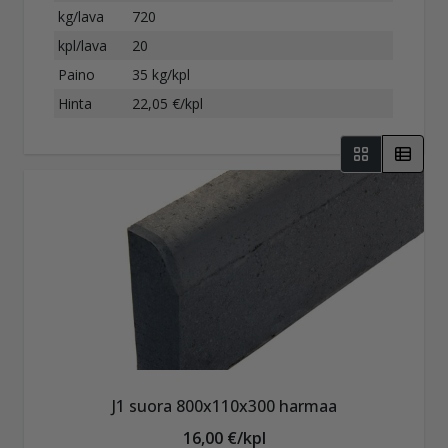
kg/lava
720
kpl/lava
20
Paino
35 kg/kpl
Hinta
22,05 €/kpl
J1 suora 800x110x300 harmaa
16,00 €/kpl