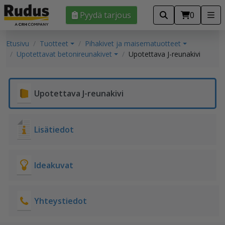
Pyydä tarjous
0
Etusivu
Tuotteet
Pihakivet ja maisematuotteet
Upotettavat betonireunakivet
Upotettava J-reunakivi
Upotettava J-reunakivi
Lisätiedot
Ideakuvat
Yhteystiedot