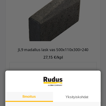
JL9 madallus lask vas 500x110x300>240
27,15 €/kpl
Näytä lisätiedot
Ilmoitus
Yksityiskohdat