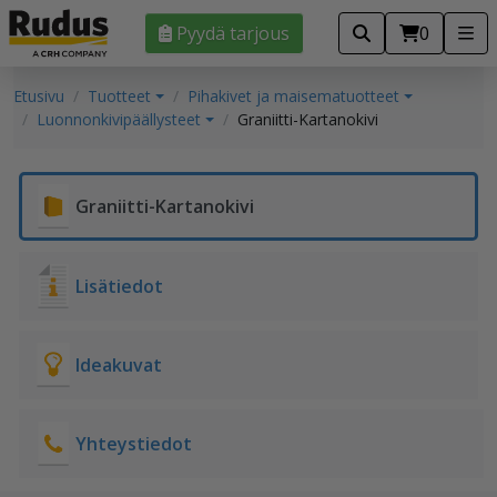
Pyydä tarjous
0
Etusivu
Tuotteet
Pihakivet ja maisematuotteet
Luonnonkivipäällysteet
Graniitti-Kartanokivi
Graniitti-Kartanokivi
Lisätiedot
Ideakuvat
Yhteystiedot