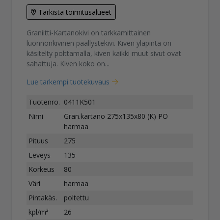
Tarkista toimitusalueet
Graniitti-Kartanokivi on tarkkamittainen
luonnonkivinen päällystekivi. Kiven yläpinta on
käsitelty polttamalla, kiven kaikki muut sivut ovat
sahattuja. Kiven koko on...
Lue tarkempi tuotekuvaus
Tuotenro.
0411K501
Nimi
Gran.kartano 275x135x80 (K) PO
harmaa
Pituus
275
Leveys
135
Korkeus
80
Väri
harmaa
Pintakäs.
poltettu
kpl/m²
26