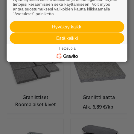
tietojesi keräämiseen sekä käyttämiseen. Voit myös
antaa suostumuksesi valikoiden kautta klikkaamalla
“Asetukset” painiketta.
Hyväksy kaikki
Noppakivi
Nupukivi
Estä kaikki
Tietosuoja
Graniittiset
Graniittilaatta
Roomalaiset kivet
Alk. 6,89 €/kpl