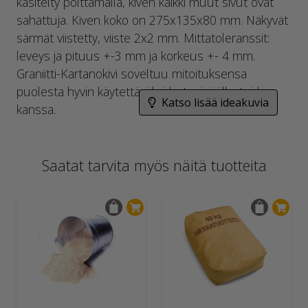
käsitelty polttamalla, kiven kaikki muut sivut ovat
sahattuja. Kiven koko on 275x135x80 mm. Näkyvät
särmät viistetty, viiste 2x2 mm. Mittatoleranssit:
leveys ja pituus +-3 mm ja korkeus +- 4 mm.
Graniitti-Kartanokivi soveltuu mitoituksensa
puolesta hyvin käytettäväksi betonipäällysteiden
Katso lisää ideakuvia
kanssa.
Saatat tarvita myös näitä tuotteita