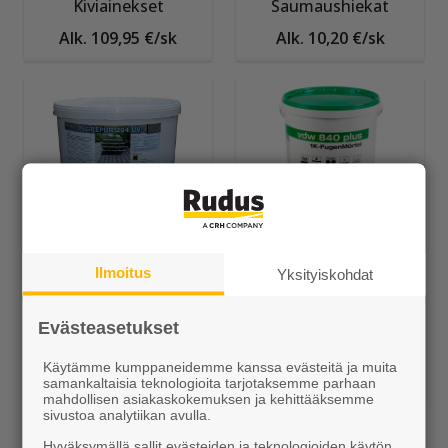
Kiviainekset
Saumaushiekat
Alk. 109,95 €/sk
Alk. 10,20 €/sk
Grepur sauma-aine
GftK sauma-aineet
Ilmoitus
Yksityiskohdat
Alk. 124,95 €/kpl
Alk. 123,30 €/kpl
Evästeasetukset
Muut Luonnonkivipäällysteet
Käytämme kumppaneidemme kanssa evästeitä ja muita
samankaltaisia teknologioita tarjotaksemme parhaan
mahdollisen asiakaskokemuksen ja kehittääksemme
sivustoa analytiikan avulla.
Hyväksymällä sallit evästeiden ja teknologioiden käytön