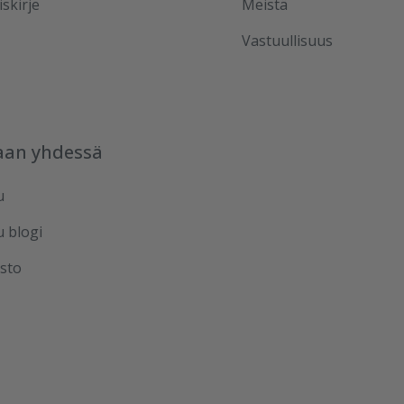
iskirje
Meistä
Vastuullisuus
aan yhdessä
u
u blogi
sto