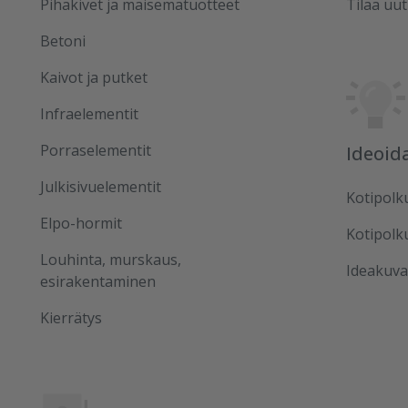
Pihakivet ja maisematuotteet
Tilaa uut
Betoni
Kaivot ja putket
Infraelementit
Porraselementit
Ideoid
Julkisivuelementit
Kotipolk
Elpo-hormit
Kotipolk
Louhinta, murskaus,
Ideakuva
esirakentaminen
Kierrätys