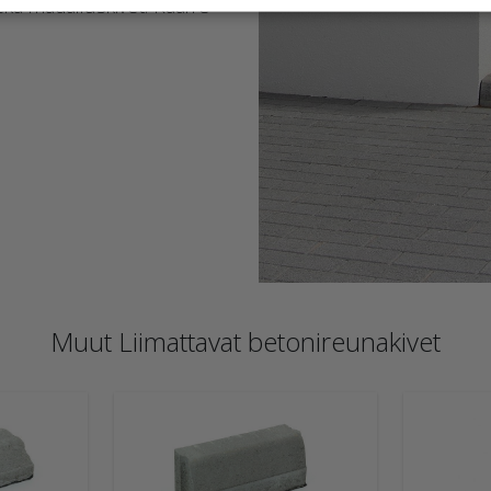
kä madalluskivet. Kaarre-
Muut Liimattavat betonireunakivet