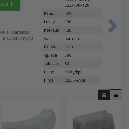
koriin
523x130x120
Pituus
523
Leveys
130
S
Korkeus
120
väksi kaarteissa,
ja 12 kpl /ympyrä,
Väri
harmaa
Pintakäs.
sileä
kg/lava
500
kpl/lava
30
Paino
16 kg/kpl
Hinta
22,05 €/kpl