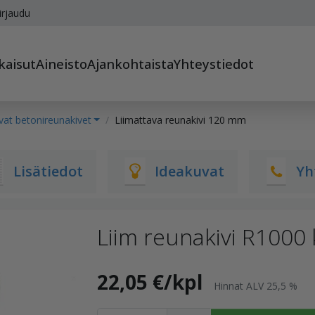
irjaudu
kaisut
Aineisto
Ajankohtaista
Yhteystiedot
vat betonireunakivet
Liimattava reunakivi 120 mm
Lisätiedot
Ideakuvat
Yh
Liim reunakivi R100
22,05 €/kpl
Hinnat ALV 25,5 %