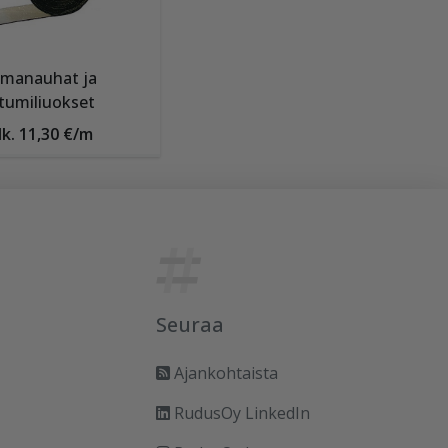
imanauhat ja
itumiliuokset
lk. 11,30 €/m
Seuraa
Ajankohtaista
RudusOy LinkedIn