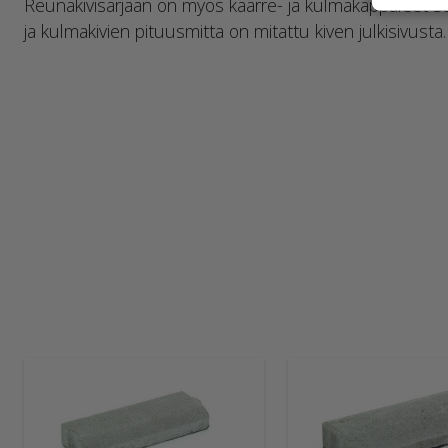
Reunakivisarjaan on myös kaarre- ja kulmakappaleet se
ja kulmakivien pituusmitta on mitattu kiven julkisivusta.