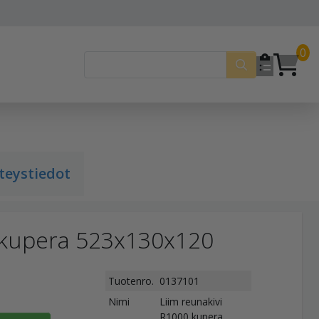
0
teystiedot
0 kupera 523x130x120
Tuotenro.
0137101
Nimi
Liim reunakivi
R1000 kupera