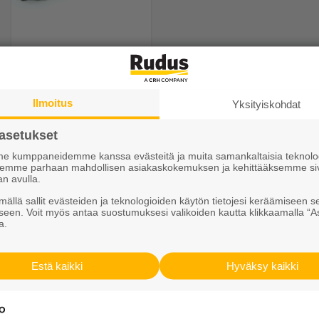
Madallus 12>8 cm
laskee vas. harmaa
29,19 €/kpl
Ilmoitus
Yksityiskohdat
asetukset
Näytä lisätiedot
 kumppaneidemme kanssa evästeitä ja muita samankaltaisia teknolog
ksemme parhaan mahdollisen asiakaskokemuksen ja kehittääksemme si
an avulla.
ällä sallit evästeiden ja teknologioiden käytön tietojesi keräämiseen s
seen. Voit myös antaa suostumuksesi valikoiden kautta klikkaamalla “A
20 mm
a.
äväksi kadun reunakivenä
Estä kaikki
Hyväksy kaikki
illa. Reunakivi kiinnitetään
i myös upottaa.