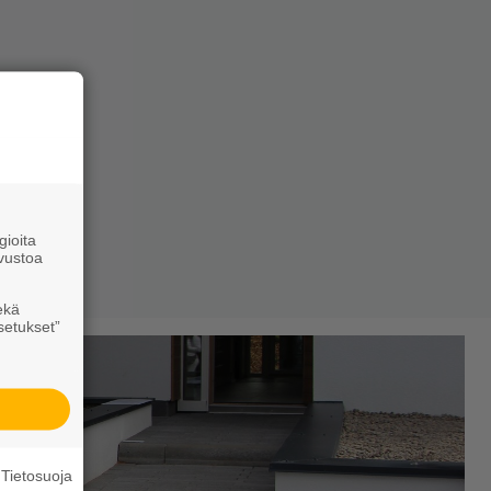
ioita
vustoa
ekä
setukset”
Tietosuoja