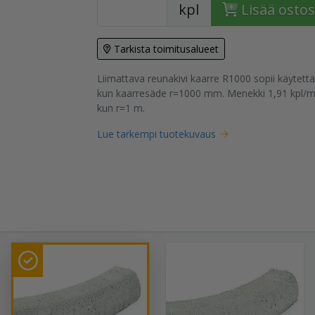
kpl
Lisää ostos
Tarkista toimitusalueet
tuote
Liimattava reunakivi kaarre R1000 sopii käytettä
kun kaarresäde r=1000 mm. Menekki 1,91 kpl/m 
kun r=1 m.
Lue tarkempi tuotekuvaus