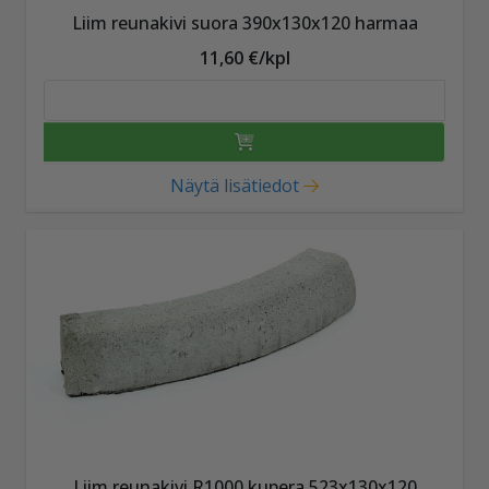
Liim reunakivi suora 390x130x120 harmaa
11,60 €/kpl
Näytä lisätiedot
Liim reunakivi R1000 kupera 523x130x120