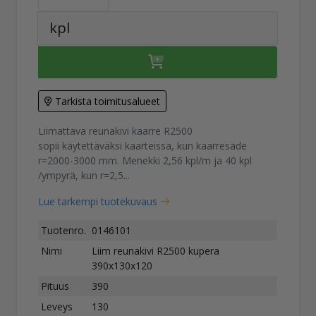
kpl
Tarkista toimitusalueet
Liimattava reunakivi kaarre R2500
sopii käytettäväksi kaarteissa, kun kaarresäde
r=2000-3000 mm. Menekki 2,56 kpl/m ja 40 kpl
/ympyrä, kun r=2,5...
Lue tarkempi tuotekuvaus
Tuotenro.
0146101
Nimi
Liim reunakivi R2500 kupera
390x130x120
Pituus
390
Leveys
130