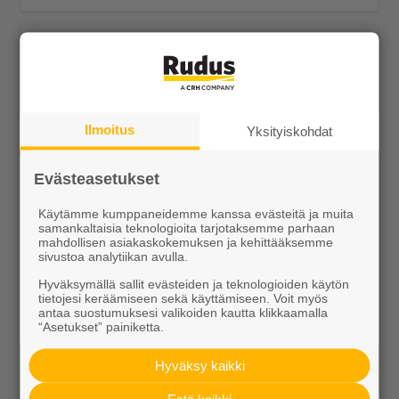
Ilmoitus
Yksityiskohdat
Evästeasetukset
Käytämme kumppaneidemme kanssa evästeitä ja muita
samankaltaisia teknologioita tarjotaksemme parhaan
Liim reunakivi kulma kupera 490x130x120
mahdollisen asiakaskokemuksen ja kehittääksemme
sivustoa analytiikan avulla.
17,29 €/kpl
Hyväksymällä sallit evästeiden ja teknologioiden käytön
tietojesi keräämiseen sekä käyttämiseen. Voit myös
antaa suostumuksesi valikoiden kautta klikkaamalla
“Asetukset” painiketta.
Hyväksy kaikki
Näytä lisätiedot