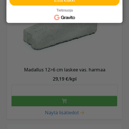
Estä kaikki
Tietosuoja
Madallus 12>6 cm laskee vas. harmaa
29,19 €/kpl
Näytä lisätiedot