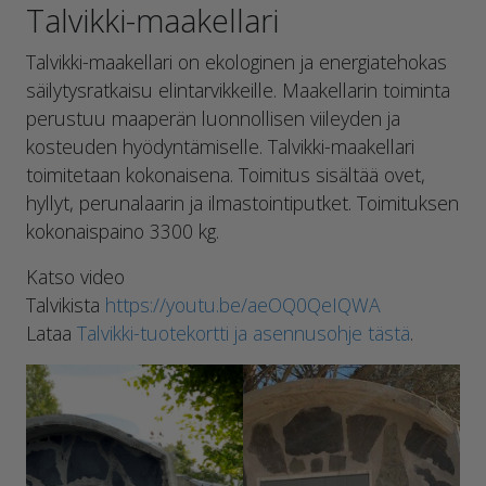
Talvikki-maakellari
Talvikki-maakellari on ekologinen ja energiatehokas
säilytysratkaisu elintarvikkeille. Maakellarin toiminta
perustuu maaperän luonnollisen viileyden ja
kosteuden hyödyntämiselle. Talvikki-maakellari
toimitetaan kokonaisena. Toimitus sisältää ovet,
hyllyt, perunalaarin ja ilmastointiputket. Toimituksen
kokonaispaino 3300 kg.
Katso video
Talvikista
https://youtu.be/aeOQ0QeIQWA
Lataa
Talvikki-tuotekortti ja asennusohje tästä
.