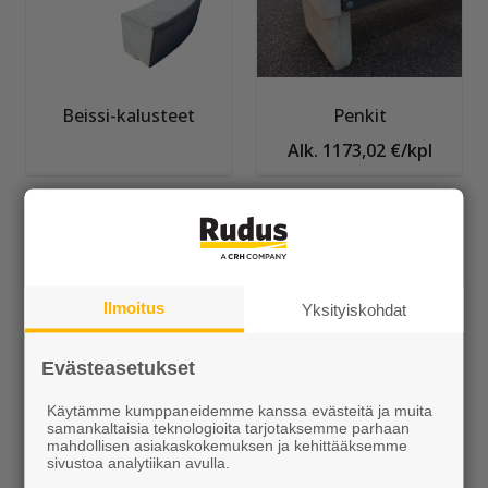
Beissi-kalusteet
Penkit
Alk. 1173,02 €/kpl
Ilmoitus
Yksityiskohdat
Evästeasetukset
Betoniporsas
Betonipollari
Alk. 1499,00 €/kpl
Alk. 199,90 €/kpl
Käytämme kumppaneidemme kanssa evästeitä ja muita
samankaltaisia teknologioita tarjotaksemme parhaan
mahdollisen asiakaskokemuksen ja kehittääksemme
sivustoa analytiikan avulla.