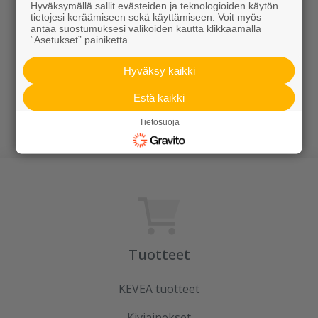
Hyväksymällä sallit evästeiden ja teknologioiden käytön
tietojesi keräämiseen sekä käyttämiseen. Voit myös
antaa suostumuksesi valikoiden kautta klikkaamalla
“Asetukset” painiketta.
Hyväksy kaikki
Graniittipollari
Jalustat
Estä kaikki
Alk. 129,00 €/kpl
Alk. 3,90 €/kpl
Tietosuoja
Tuotteet
KEVEÄ tuotteet
Kiviainekset