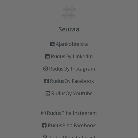
Seuraa
Ajankohtaista
RudusOy LinkedIn
RudusOy Instagram
RudusOy Facebook
RudusOy Youtube
RudusPiha Instagram
RudusPiha Facebook
RudusPiha Pinterest