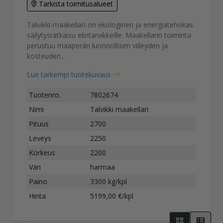
Tarkista toimitusalueet
Talvikki-maakellari on ekologinen ja energiatehokas
säilytysratkaisu elintarvikkeille. Maakellarin toiminta
perustuu maaperän luonnollisen viileyden ja
kosteuden...
Lue tarkempi tuotekuvaus
Tuotenro.
7802674
Nimi
Talvikki maakellari
Pituus
2700
Leveys
2250
Korkeus
2200
Väri
harmaa
Paino
3300 kg/kpl
Hinta
5199,00 €/kpl