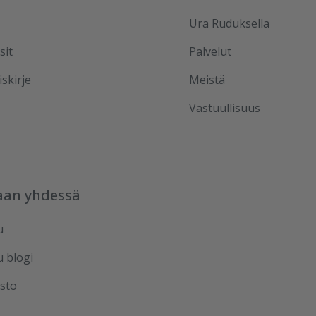
Ura Ruduksella
sit
Palvelut
iskirje
Meistä
Vastuullisuus
aan yhdessä
u
u blogi
sto