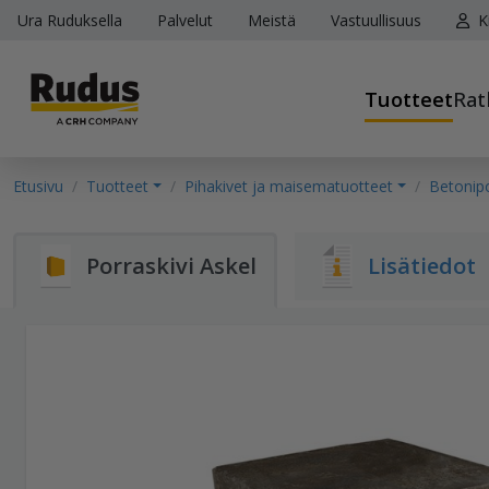
Ura Ruduksella
Palvelut
Meistä
Vastuullisuus
K
Tuotteet
Rat
Etusivu
Tuotteet
Pihakivet ja maisematuotteet
Betonipo
Porraskivi Askel
Lisätiedot