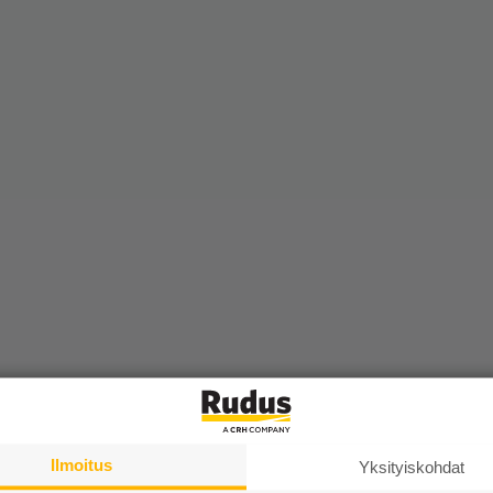
Ilmoitus
Yksityiskohdat
taat. Nousun ja etenemän