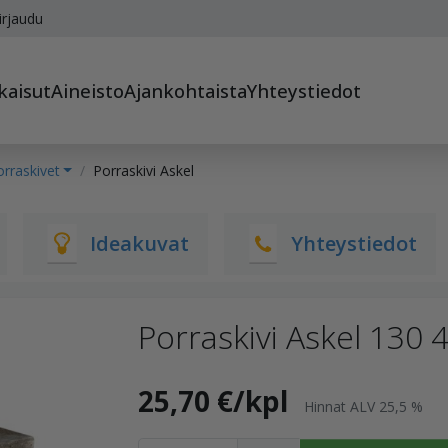
irjaudu
kaisut
Aineisto
Ajankohtaista
Yhteystiedot
rraskivet
Porraskivi Askel
Ideakuvat
Yhteystiedot
Porraskivi Askel 13
25,70 €/kpl
Hinnat ALV 25,5 %