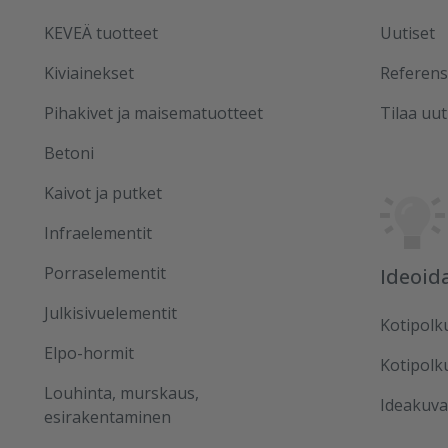
KEVEÄ tuotteet
Uutiset
Kiviainekset
Referens
Pihakivet ja maisematuotteet
Tilaa uut
Betoni
Kaivot ja putket
Infraelementit
Porraselementit
Ideoid
Julkisivuelementit
Kotipolk
Elpo-hormit
Kotipolk
Louhinta, murskaus,
Ideakuva
esirakentaminen