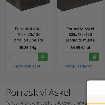
Porraskivi Askel
Porraskivi Askel
400x420x130
800x420x130
profiloitu musta
profiloitu musta
45,85 €/kpl
64,49 €/kpl
Näytä lisätiedot
Näytä lisätiedot
Porraskivi Askel
Porraskivillä rakennat pihalle tukevat ja näyttävät por