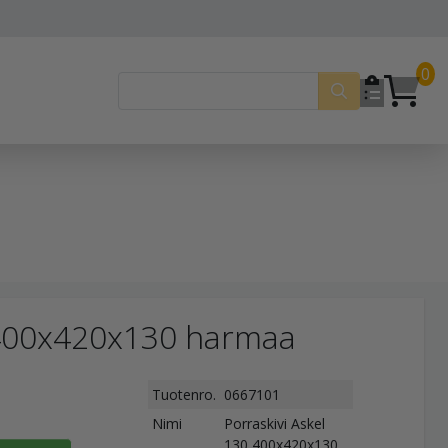
0
0 400x420x130 harmaa
Tuotenro.
0667101
Nimi
Porraskivi Askel
130 400x420x130