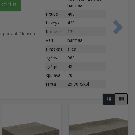
koriin
harmaa
Pituus
400
Leveys
420
S
Korkeus
130
vät portaat. Nousun
Väri
harmaa
Pintakäs.
sileä
kg/lava
980
kg/kpl
48
kpl/lava
20
Hinta
25,70 €/kpl