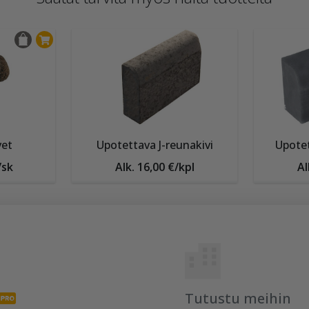
vet
Upotettava J-reunakivi
Upotet
/sk
Alk. 16,00 €/kpl
Al
Tutustu meihin