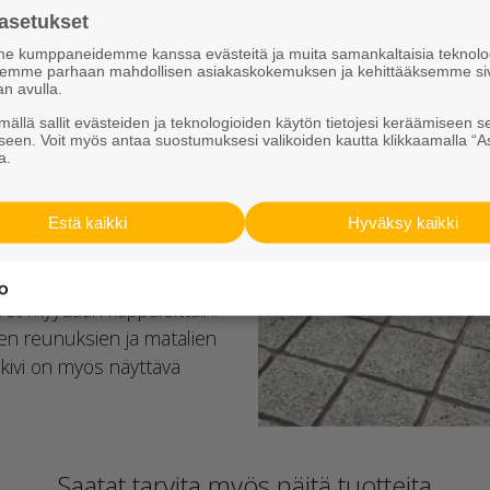
on kaksi eri mallia; sileä
asetukset
n aina sileä. Profiloitu
 kumppaneidemme kanssa evästeitä ja muita samankaltaisia teknolog
ksemme parhaan mahdollisen asiakaskokemuksen ja kehittääksemme si
o-muurista tuttua pinnan
an avulla.
ällä sallit evästeiden ja teknologioiden käytön tietojesi keräämiseen s
seen. Voit myös antaa suostumuksesi valikoiden kautta klikkaamalla “A
ällä kiviä päällekäin. Kiven
a.
 nousun asentamalla
-sarjan kivien pituudet ovat
Estä kaikki
Hyväksy kaikki
ntaa itsellesi sopivan
vet myydään kappaleittain.
den reunuksien ja matalien
kivi on myös näyttävä
Saatat tarvita myös näitä tuotteita