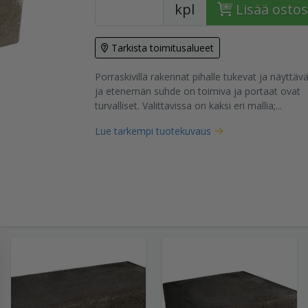
kpl
Lisää ostos
Tarkista toimitusalueet
tuote
Porraskivillä rakennat pihalle tukevat ja näyttä
ja etenemän suhde on toimiva ja portaat ovat
turvalliset. Valittavissa on kaksi eri mallia;...
Lue tarkempi tuotekuvaus