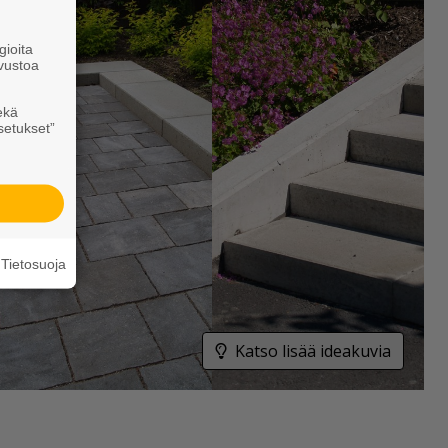
ioita
vustoa
ekä
setukset”
Tietosuoja
Katso lisää ideakuvia