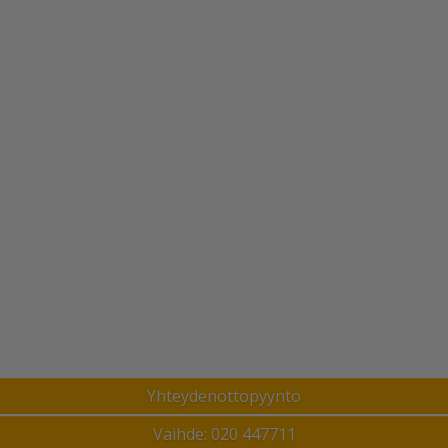
Yhteydenottopyyntö
Vaihde: 020 447711