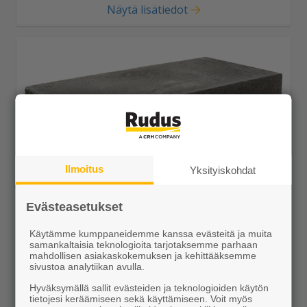
Näytä lisätiedot
Ilmoitus
Yksityiskohdat
Porraskivi Askel 800x420x130 profiloitu musta
Evästeasetukset
64,49 €/kpl
Käytämme kumppaneidemme kanssa evästeitä ja muita
samankaltaisia teknologioita tarjotaksemme parhaan
mahdollisen asiakaskokemuksen ja kehittääksemme
sivustoa analytiikan avulla.
Hyväksymällä sallit evästeiden ja teknologioiden käytön
tietojesi keräämiseen sekä käyttämiseen. Voit myös
Näytä lisätiedot