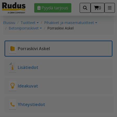
Pyydä tarjous
0
Etusivu
Tuotteet
Pihakivet ja maisematuotteet
Betoniporraskivet
Porraskivi Askel
Porraskivi Askel
Lisätiedot
Ideakuvat
Yhteystiedot