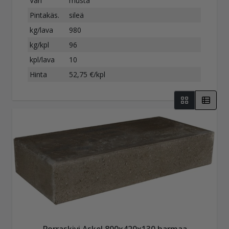
Väri
musta
Pintakäs.
sileä
kg/lava
980
kg/kpl
96
kpl/lava
10
Hinta
52,75 €/kpl
Porraskivi Askel 800x420x130 harmaa