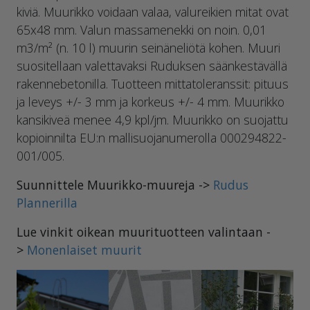
kiviä. Muurikko voidaan valaa, valureikien mitat ovat
65x48 mm. Valun massamenekki on noin. 0,01
m3/m² (n. 10 l) muurin seinäneliötä kohen. Muuri
suositellaan valettavaksi Ruduksen säänkestävällä
rakennebetonilla. Tuotteen mittatoleranssit: pituus
ja leveys +/- 3 mm ja korkeus +/- 4 mm. Muurikko
kansikiveä menee 4,9 kpl/jm. Muurikko on suojattu
kopioinnilta EU:n mallisuojanumerolla 000294822-
001/005.
Suunnittele Muurikko-muureja ->
Rudus
Plannerilla
Lue vinkit oikean muurituotteen valintaan -
>
Monenlaiset muurit