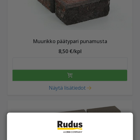
Muurikko päätypari punamusta
8,50 €/kpl
Näytä lisätiedot