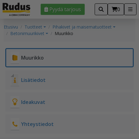
Pyydä tarjous
0
Etusivu
Tuotteet
Pihakivet ja maisematuotteet
Betonimuurikivet
Muurikko
Muurikko
Lisätiedot
Ideakuvat
Yhteystiedot