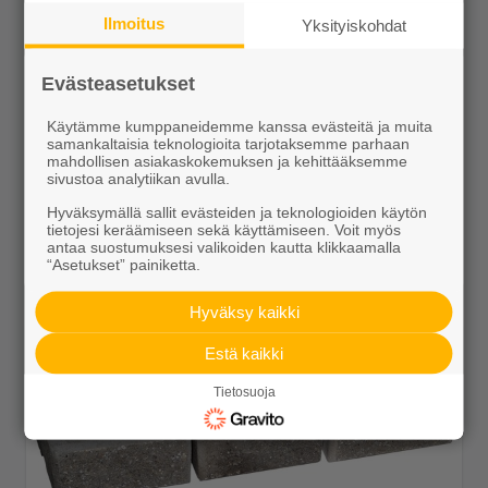
Ilmoitus
Yksityiskohdat
Evästeasetukset
Muurikko kaarrekivet perus/kansi harmaa
Käytämme kumppaneidemme kanssa evästeitä ja muita
samankaltaisia teknologioita tarjotaksemme parhaan
5,65 €/kpl
mahdollisen asiakaskokemuksen ja kehittääksemme
sivustoa analytiikan avulla.
Hyväksymällä sallit evästeiden ja teknologioiden käytön
tietojesi keräämiseen sekä käyttämiseen. Voit myös
antaa suostumuksesi valikoiden kautta klikkaamalla
“Asetukset” painiketta.
Näytä lisätiedot
Hyväksy kaikki
Estä kaikki
Tietosuoja