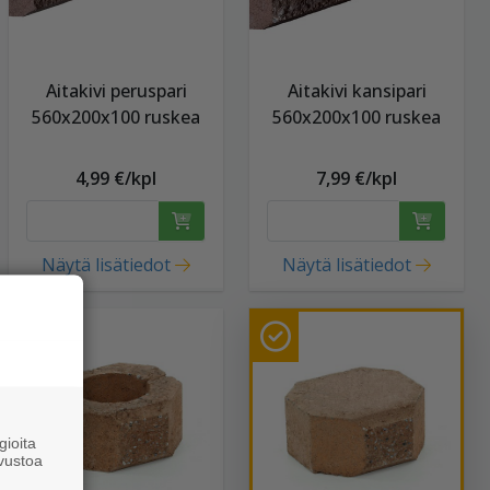
Aitakivi peruspari
Aitakivi kansipari
560x200x100 ruskea
560x200x100 ruskea
4,99 €/kpl
7,99 €/kpl
Näytä lisätiedot
Näytä lisätiedot
ioita
vustoa