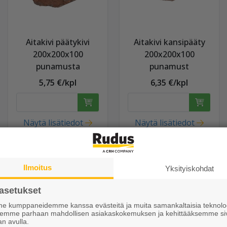
Aitakivi päätykivi
Aitakivi kansipääty
200x200x100
200x200x100
punamusta
punamust
5,75 €/kpl
6,35 €/kpl
Näytä lisätiedot
Näytä lisätiedot
Ilmoitus
Yksityiskohdat
asetukset
 kumppaneidemme kanssa evästeitä ja muita samankaltaisia teknolog
ksemme parhaan mahdollisen asiakaskokemuksen ja kehittääksemme si
an avulla.