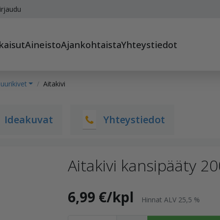
irjaudu
kaisut
Aineisto
Ajankohtaista
Yhteystiedot
urikivet
Aitakivi
Ideakuvat
Yhteystiedot
Aitakivi kansipääty 
6,99 €/kpl
Hinnat ALV 25,5 %