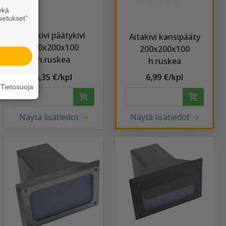
ekä
setukset”
Aitakivi päätykivi
Aitakivi kansipääty
200x200x100
200x200x100
h.ruskea
h.ruskea
6,35 €/kpl
6,99 €/kpl
Tietosuoja
Näytä lisätiedot
Näytä lisätiedot