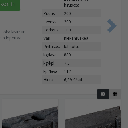
koriin
h.ruskea
Pituus
200
Leveys
200
S
Korkeus
100
Joka kiviriviin
in lopettaa...
Väri
hiekanruskea
Pintakäs.
lohkottu
kg/lava
880
kg/kpl
7,5
kpl/lava
112
Hinta
6,99 €/kpl