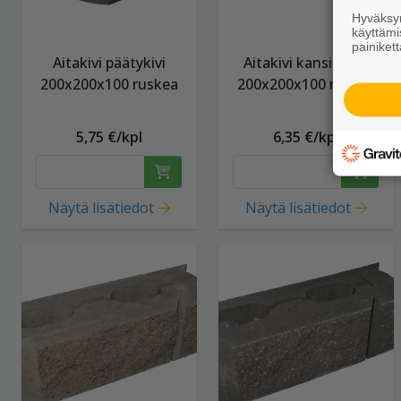
Hyväksym
käyttämi
painikett
Aitakivi päätykivi
Aitakivi kansipääty
200x200x100 ruskea
200x200x100 ruskea
5,75 €/kpl
6,35 €/kpl
Näytä lisätiedot
Näytä lisätiedot