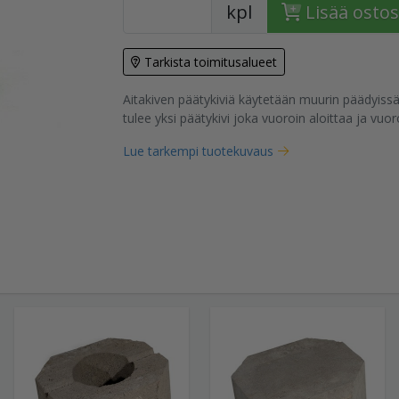
kpl
Lisää ostos
Tarkista toimitusalueet
tuote
Aitakiven päätykiviä käytetään muurin päädyissä. 
tulee yksi päätykivi joka vuoroin aloittaa ja vuoro
Lue tarkempi tuotekuvaus