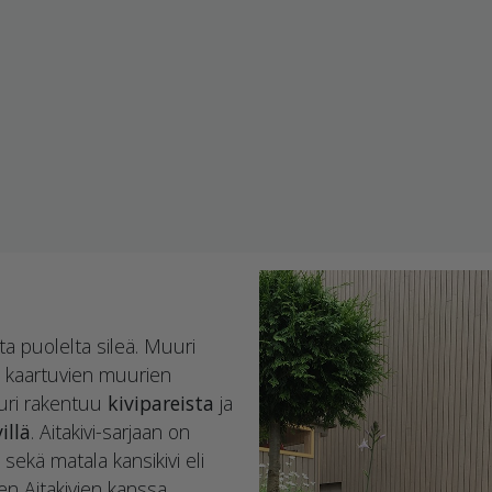
lta puolelta sileä. Muuri
i kaartuvien muurien
uuri rakentuu
kivipareista
ja
illä
. Aitakivi-sarjaan on
ekä matala kansikivi eli
en Aitakivien kanssa.