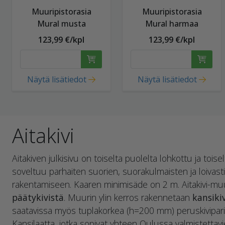
Muuripistorasia
Muuripistorasia
Mural musta
Mural harmaa
123,99 €/kpl
123,99 €/kpl
Näytä lisätiedot
Näytä lisätiedot
Aitakivi
Aitakiven julkisivu on toiselta puolelta lohkottu ja toise
soveltuu parhaiten suorien, suorakulmaisten ja loivast
rakentamiseen. Kaaren minimisäde on 2 m. Aitakivi-m
päätykivistä
. Muurin ylin kerros rakennetaan
kansikiv
saatavissa myös tuplakorkea (h=200 mm) peruskivipari s
Kansilaatta, jotka sopivat yhteen Oulussa valmistettavi