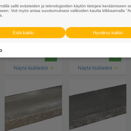
ällä sallit evästeiden ja teknologioiden käytön tietojesi keräämiseen s
seen. Voit myös antaa suostumuksesi valikoiden kautta klikkaamalla “A
a.
Aitakivi peruspari
Aitakivi kansipari
560x200x100
560x200x100
Estä kaikki
Hyväksy kaikki
h.ruskea
h.ruskea
6,35 €/kpl
8,99 €/kpl
Näytä lisätiedot
Näytä lisätiedot