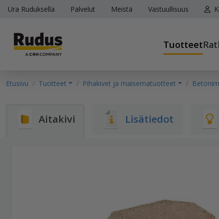
Ura Ruduksella
Palvelut
Meistä
Vastuullisuus
K
Tuotteet
Rat
Etusivu
Tuotteet
Pihakivet ja maisematuotteet
Betonimu
Aitakivi
Lisätiedot