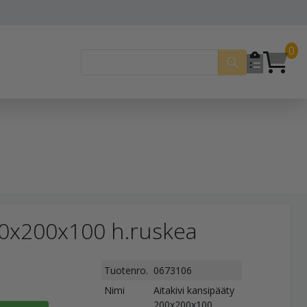
0
200x200x100 h.ruskea
Tuotenro.
0673106
Nimi
Aitakivi kansipääty
200x200x100