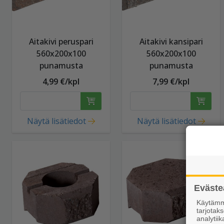
Aitakivi peruspari
Aitakivi kansipari
560x200x100
560x200x100
punamusta
punamusta
4,99 €/kpl
7,99 €/kpl
Näytä lisätiedot
Näytä lisätiedot
Eväste
Käytämme
tarjota
analytiik