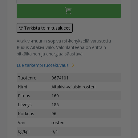
Tarkista toimitusalueet
Aitakivi-muuriin sopiva rst-kehyksellä varustettu
Rudus Aitakivi-valo. Valonlähteenä on erittäin
pitkäikäinen ja energiaa säästävä...
Lue tarkempi tuotekuvaus
Tuotenro.
0674101
Nimi
Aitakivi-valaisin rosteri
Pituus
160
Leveys
185
Korkeus
96
Väri
rosteri
kg/kpl
0,4