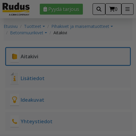
Pyydä tarjous
0
Etusivu
Tuotteet
Pihakivet ja maisematuotteet
Betonimuurikivet
Aitakivi
Aitakivi
Lisätiedot
Ideakuvat
Yhteystiedot