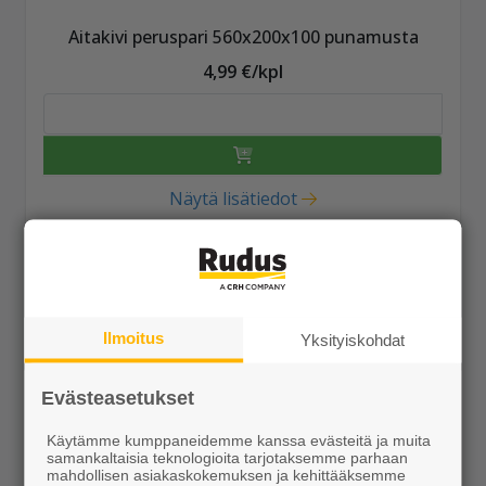
Aitakivi peruspari 560x200x100 punamusta
4,99 €/kpl
Näytä lisätiedot
Ilmoitus
Yksityiskohdat
Evästeasetukset
Käytämme kumppaneidemme kanssa evästeitä ja muita
samankaltaisia teknologioita tarjotaksemme parhaan
mahdollisen asiakaskokemuksen ja kehittääksemme