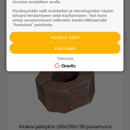
sivustoa analytiikan avulla.
Aitakivi kansipari 560x200x100 punamusta
Hyväksymällä sallit evästeiden ja teknologioiden käytön
7,99 €/kpl
tietojesi keräämiseen sekä käyttämiseen. Voit myös
antaa suostumuksesi valikoiden kautta klikkaamalla
“Asetukset” painiketta.
Hyväksy kaikki
Näytä lisätiedot
Estä kaikki
Tietosuoja
Aitakivi päätykivi 200x200x100 punamusta