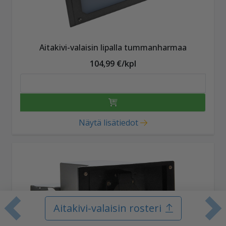
Aitakivi-valaisin lipalla tummanharmaa
104,99 €/kpl
Näytä lisätiedot
Aitakivi-valaisin rosteri
Edellinen tuote
S