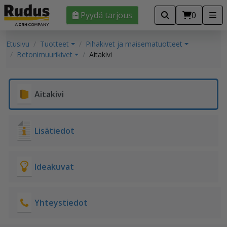
Pyydä tarjous
0
Etusivu
Tuotteet
Pihakivet ja maisematuotteet
Betonimuurikivet
Aitakivi
Aitakivi
Lisätiedot
Ideakuvat
Yhteystiedot