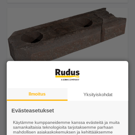
Aitakivi peruspari 560x200x100 punamusta
4,99 €/kpl
Ilmoitus
Yksityiskohdat
Evästeasetukset
Käytämme kumppaneidemme kanssa evästeitä ja muita
Näytä lisätiedot
samankaltaisia teknologioita tarjotaksemme parhaan
mahdollisen asiakaskokemuksen ja kehittääksemme