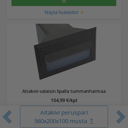
Näytä lisätiedot
Aitakivi-valaisin lipalla tummanharmaa
104,99 €/kpl
Aitakivi peruspari
Edellinen tuote
S
560x200x100 musta