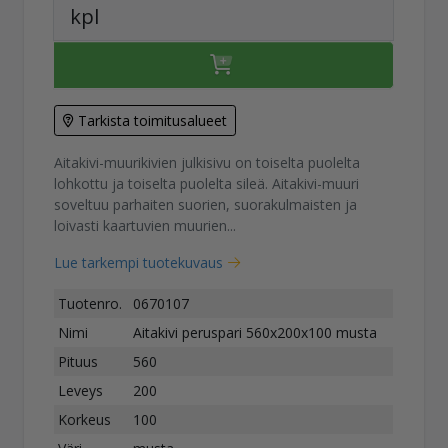
kpl
Tarkista toimitusalueet
Aitakivi-muurikivien julkisivu on toiselta puolelta
lohkottu ja toiselta puolelta sileä. Aitakivi-muuri
soveltuu parhaiten suorien, suorakulmaisten ja
loivasti kaartuvien muurien...
Lue tarkempi tuotekuvaus
Tuotenro.
0670107
Nimi
Aitakivi peruspari 560x200x100 musta
Pituus
560
Leveys
200
Korkeus
100