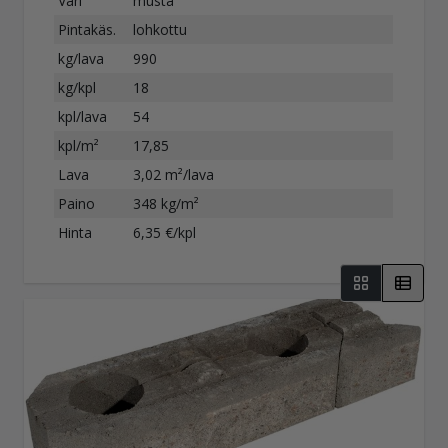
Väri
musta
Pintakäs.
lohkottu
kg/lava
990
kg/kpl
18
kpl/lava
54
kpl/m²
17,85
Lava
3,02 m²/lava
Paino
348 kg/m²
Hinta
6,35 €/kpl