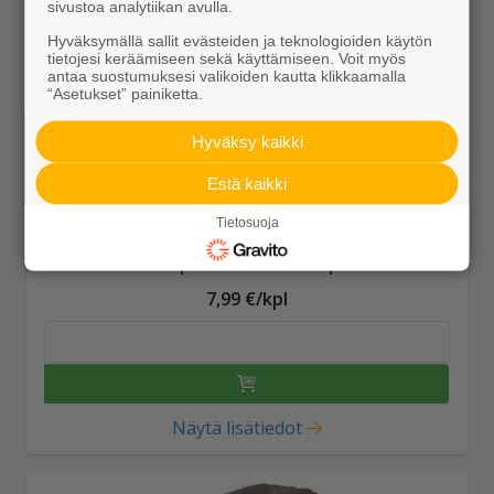
sivustoa analytiikan avulla.
Hyväksymällä sallit evästeiden ja teknologioiden käytön
tietojesi keräämiseen sekä käyttämiseen. Voit myös
antaa suostumuksesi valikoiden kautta klikkaamalla
“Asetukset” painiketta.
Hyväksy kaikki
Estä kaikki
Tietosuoja
Aitakivi kansipari 560x200x100 punamusta
7,99 €/kpl
Näytä lisätiedot