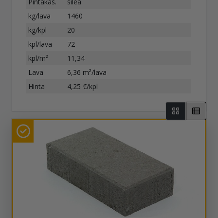
Pintakäs.
sileä
kg/lava
1460
kg/kpl
20
kpl/lava
72
kpl/m²
11,34
Lava
6,36 m²/lava
Hinta
4,25 €/kpl