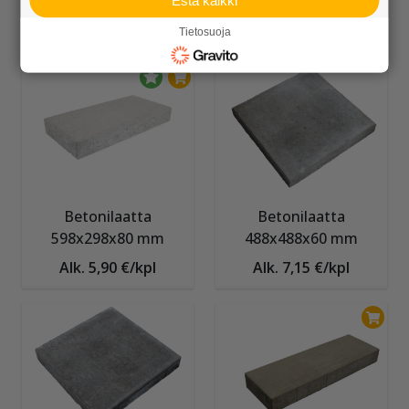
Alk. 3,70 €/kpl
Alk. 5,55 €/kpl
Tietosuoja
Betonilaatta
Betonilaatta
598x298x80 mm
488x488x60 mm
Alk. 5,90 €/kpl
Alk. 7,15 €/kpl