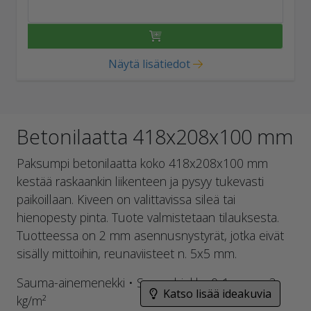
Näytä lisätiedot
Betonilaatta 418x208x100 mm
Paksumpi betonilaatta koko 418x208x100 mm
kestää raskaankin liikenteen ja pysyy tukevasti
paikoillaan. Kiveen on valittavissa sileä tai
hienopesty pinta. Tuote valmistetaan tilauksesta.
Tuotteessa on 2 mm asennusnystyrät, jotka eivät
sisälly mittoihin, reunaviisteet n. 5x5 mm.
Sauma-ainemenekki • Saumahiekka 0-1 mm n. 3
Katso lisää ideakuvia
kg/m²