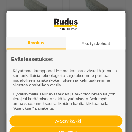
Reunakivi 250 mm
Reunakivi 140 mm
Ilmoitus
Yksityiskohdat
Alk. 12,70 €/kpl
Alk. 3,60 €/kpl
Evästeasetukset
Muut Betonilaatat
Käytämme kumppaneidemme kanssa evästeitä ja muita
samankaltaisia teknologioita tarjotaksemme parhaan
mahdollisen asiakaskokemuksen ja kehittääksemme
sivustoa analytiikan avulla.
Hyväksymällä sallit evästeiden ja teknologioiden käytön
tietojesi keräämiseen sekä käyttämiseen. Voit myös
antaa suostumuksesi valikoiden kautta klikkaamalla
“Asetukset” painiketta.
Hyväksy kaikki
Riimulaatta
Gaala
Estä kaikki