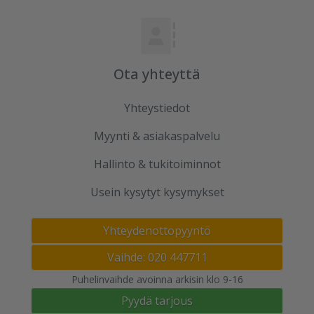
Ota yhteyttä
Yhteystiedot
Myynti & asiakaspalvelu
Hallinto & tukitoiminnot
Usein kysytyt kysymykset
Yhteydenottopyyntö
Vaihde: 020 447711
Puhelinvaihde avoinna arkisin klo 9-16
Pyydä tarjous