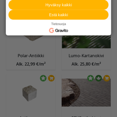
Alk. 27,00 €/m²
Alk. 6,10 €/kpl
Hyväksy kaikki
Estä kaikki
Tietosuoja
Polar-Antiikki
Lumo-Kartanokivi
Alk. 22,99 €/m²
Alk. 25,80 €/m²