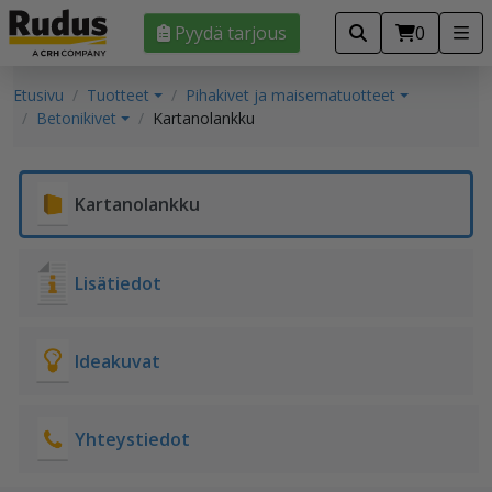
Pyydä tarjous
0
Etusivu
Tuotteet
Pihakivet ja maisematuotteet
Betonikivet
Kartanolankku
Kartanolankku
Lisätiedot
Ideakuvat
Yhteystiedot