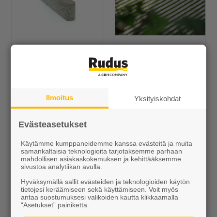
Reunakivi 140 mm
Lumo-Kartanokivi
Alk. 3,60 €/kpl
Alk. 25,80 €/m²
Ilmoitus
Muut Betonikivet
Yksityiskohdat
Evästeasetukset
Käytämme kumppaneidemme kanssa evästeitä ja muita
samankaltaisia teknologioita tarjotaksemme parhaan
mahdollisen asiakaskokemuksen ja kehittääksemme
sivustoa analytiikan avulla.
Hyväksymällä sallit evästeiden ja teknologioiden käytön
tietojesi keräämiseen sekä käyttämiseen. Voit myös
antaa suostumuksesi valikoiden kautta klikkaamalla
Piha Betonitiili
Lumo-Gaala
“Asetukset” painiketta.