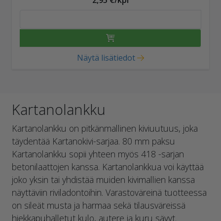
2,95 €/kpl
Näytä lisätiedot
Kartanolankku
Kartanolankku on pitkänmallinen kiviuutuus, joka
täydentää Kartanokivi-sarjaa. 80 mm paksu
Kartanolankku sopii yhteen myös 418 -sarjan
betonilaattojen kanssa. Kartanolankkua voi käyttää
joko yksin tai yhdistää muiden kivimallien kanssa
näyttäviin riviladontoihin. Varastoväreinä tuotteessa
on sileät musta ja harmaa sekä tilausväreissä
hiekkapuhalletut kulo, autere ja kuru sävyt.