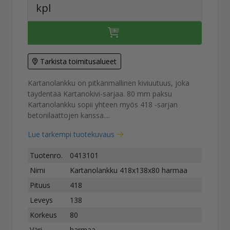
kpl
Tarkista toimitusalueet
Kartanolankku on pitkänmallinen kiviuutuus, joka
täydentää Kartanokivi-sarjaa. 80 mm paksu
Kartanolankku sopii yhteen myös 418 -sarjan
betonilaattojen kanssa....
Lue tarkempi tuotekuvaus
Tuotenro.
0413101
Nimi
Kartanolankku 418x138x80 harmaa
Pituus
418
Leveys
138
Korkeus
80
Väri
harmaa