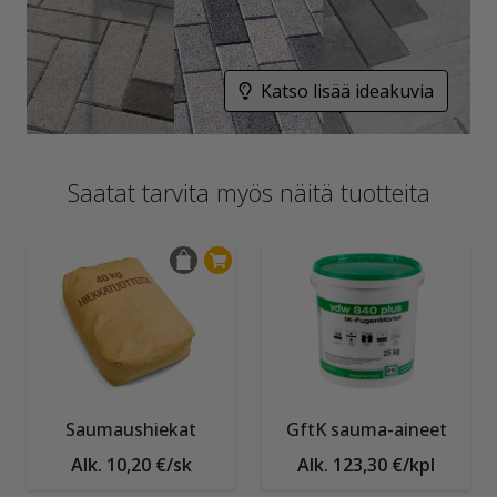
Katso lisää ideakuvia
Saatat tarvita myös näitä tuotteita
Saumaushiekat
GftK sauma-aineet
Alk. 10,20 €/sk
Alk. 123,30 €/kpl