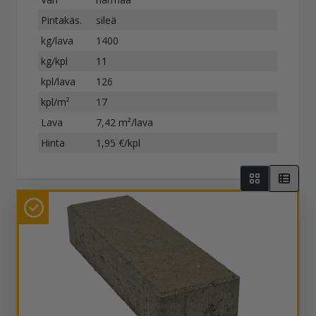
Pintakäs.
sileä
kg/lava
1400
kg/kpl
11
kpl/lava
126
kpl/m²
17
Lava
7,42 m²/lava
Hinta
1,95 €/kpl