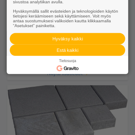
sivustoa analytiikan avulla.
Hyväksymällä sallit evästeiden ja teknologioiden käytön
tietojesi keräämiseen sekä käyttämiseen. Voit myös
antaa suostumuksesi valikoiden kautta klikkaamalla
“Asetukset” painiketta.
Roomalaiset isot kivet 80 HP autere
47,95 €/m²
Hyväksy kaikki
Estä kaikki
Tietosuoja
Näytä lisätiedot