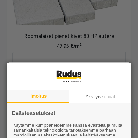
Roomalaiset pienet kivet 80 HP autere
47,95 €/m²
Näytä lisätiedot
Ilmoitus
Yksityiskohdat
Evästeasetukset
Käytämme kumppaneidemme kanssa evästeitä ja muita
samankaltaisia teknologioita tarjotaksemme parhaan
mahdollisen asiakaskokemuksen ja kehittääksemme