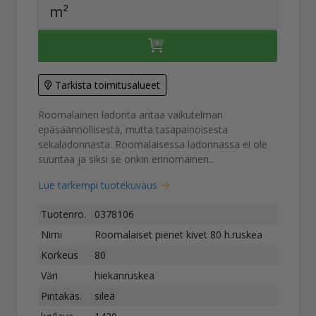
m²
Tarkista toimitusalueet
Roomalainen ladonta antaa vaikutelman
epäsäännöllisestä, mutta tasapainoisesta
sekaladonnasta. Roomalaisessa ladonnassa ei ole
suuntaa ja siksi se onkin erinomainen...
Lue tarkempi tuotekuvaus
Tuotenro.
0378106
Nimi
Roomalaiset pienet kivet 80 h.ruskea
Korkeus
80
Väri
hiekanruskea
Pintakäs.
sileä