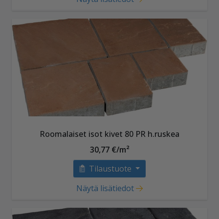
Roomalaiset isot kivet 80 PR h.ruskea
30,77 €/m²
Tilaustuote
Näytä lisätiedot