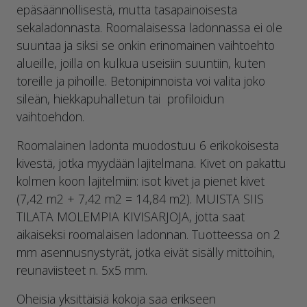
epäsäännöllisestä, mutta tasapainoisesta
sekaladonnasta. Roomalaisessa ladonnassa ei ole
suuntaa ja siksi se onkin erinomainen vaihtoehto
alueille, joilla on kulkua useisiin suuntiin, kuten
toreille ja pihoille. Betonipinnoista voi valita joko
sileän, hiekkapuhalletun tai profiloidun
vaihtoehdon.
Roomalainen ladonta muodostuu 6 erikokoisesta
kivestä, jotka myydään lajitelmana. Kivet on pakattu
kolmen koon lajitelmiin: isot kivet ja pienet kivet
(7,42 m2 + 7,42 m2 = 14,84 m2). MUISTA SIIS
TILATA MOLEMPIA KIVISARJOJA, jotta saat
aikaiseksi roomalaisen ladonnan. Tuotteessa on 2
mm asennusnystyrät, jotka eivät sisälly mittoihin,
reunaviisteet n. 5x5 mm.
Oheisia yksittäisiä kokoja saa erikseen