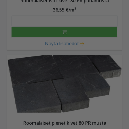
Roomalaiset isot kivet 80 PR punamusta
36,55 €/m²
Näytä lisätiedot
Roomalaiset pienet kivet 80 PR musta