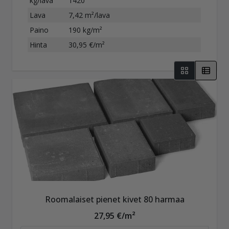
kg/lava
1420
Lava
7,42 m²/lava
Paino
190 kg/m²
Hinta
30,95 €/m²
Roomalaiset pienet kivet 80 harmaa
27,95 €/m²