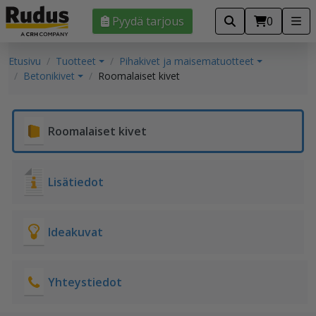
Pyydä tarjous
0
Etusivu
Tuotteet
Pihakivet ja maisematuotteet
Betonikivet
Roomalaiset kivet
Roomalaiset kivet
Lisätiedot
Ideakuvat
Yhteystiedot