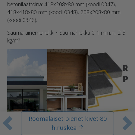
betonilaattoina: 418x208x80 mm (koodi 0347),
418x418x80 mm (koodi 0348), 208x208x80 mm
(koodi 0346).
Sauma-ainemenekki • Saumahiekka 0-1 mm: n. 2-3
kg/m²
Roomalaiset pienet kivet 80
Edellinen tuote
S
h.ruskea