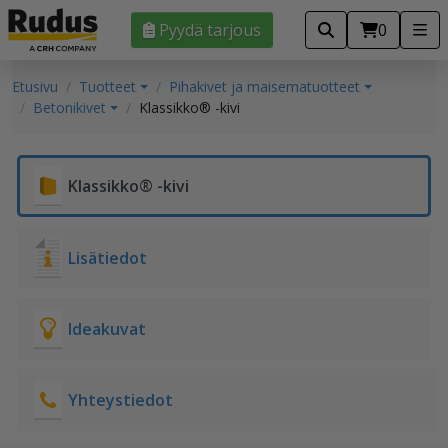
Pyydä tarjous
0
Etusivu
Tuotteet
Pihakivet ja maisematuotteet
Betonikivet
Klassikko® -kivi
Klassikko® -kivi
Lisätiedot
Ideakuvat
Yhteystiedot