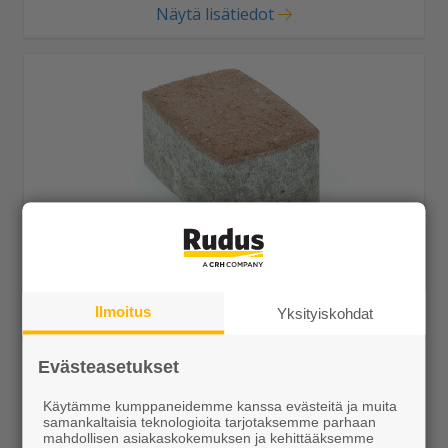
Näytä lisätiedot
Klassikkokivi 172x115x80 hiekanruskea
Ilmoitus
Yksityiskohdat
29,99 €/m²
Evästeasetukset
Käytämme kumppaneidemme kanssa evästeitä ja muita
samankaltaisia teknologioita tarjotaksemme parhaan
Näytä lisätiedot
mahdollisen asiakaskokemuksen ja kehittääksemme