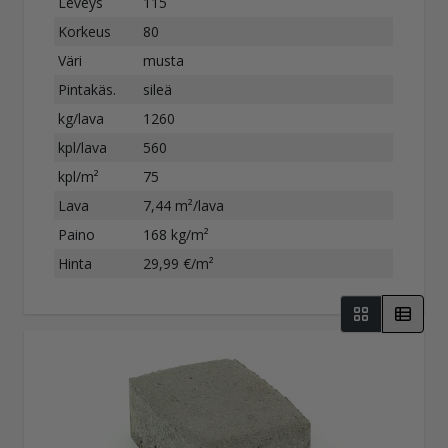
Leveys
115
Korkeus
80
Väri
musta
Pintakäs.
sileä
kg/lava
1260
kpl/lava
560
kpl/m²
75
Lava
7,44 m²/lava
Paino
168 kg/m²
Hinta
29,99 €/m²