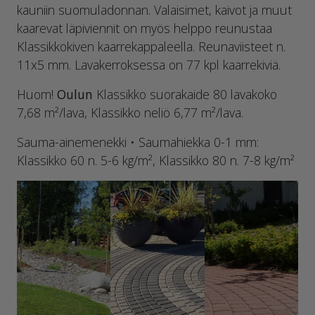
kauniin suomuladonnan. Valaisimet, kaivot ja muut
kaarevat läpiviennit on myös helppo reunustaa
Klassikkokiven kaarrekappaleella. Reunaviisteet n.
11x5 mm. Lavakerroksessa on 77 kpl kaarrekiviä.
Huom!
Oulun
Klassikko suorakaide 80 lavakoko
7,68 m²/lava, Klassikko neliö 6,77 m²/lava.
Sauma-ainemenekki • Saumahiekka 0-1 mm:
Klassikko 60 n. 5-6 kg/m², Klassikko 80 n. 7-8 kg/m²