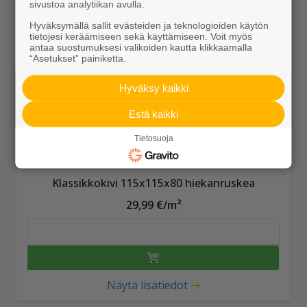
sivustoa analytiikan avulla.
Hyväksymällä sallit evästeiden ja teknologioiden käytön
tietojesi keräämiseen sekä käyttämiseen. Voit myös
antaa suostumuksesi valikoiden kautta klikkaamalla
“Asetukset” painiketta.
Hyväksy kaikki
Estä kaikki
Tietosuoja
Klassikkokivi 115x115x80 hiekanruskea
29,99 €/m²
Näytä lisätiedot