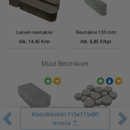
Laineri-reunakivi
Reunakivi 130 mm
Alk. 14,45 €/m
Alk. 6,85 €/kpl
Muut Betonikivet
Klassikkokivi 115x115x80
Edellinen tuote
S
musta
Piha Betonitiili
Lumo-Gaala