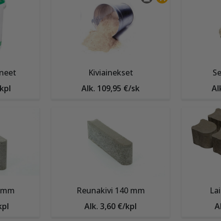
neet
Kiviainekset
Se
/kpl
Alk. 109,95 €/sk
Al
0 mm
Reunakivi 140 mm
Lai
kpl
Alk. 3,60 €/kpl
A