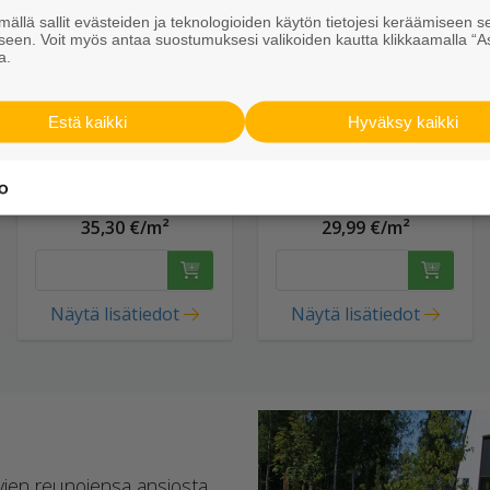
ällä sallit evästeiden ja teknologioiden käytön tietojesi keräämiseen s
seen. Voit myös antaa suostumuksesi valikoiden kautta klikkaamalla “A
a.
Estä kaikki
Hyväksy kaikki
Klassikko isokaarre
Klassikkokivi
80 punainen
172x115x80
punamusta
35,30 €/m²
29,99 €/m²
Näytä lisätiedot
Näytä lisätiedot
tyjen reunojensa ansiosta