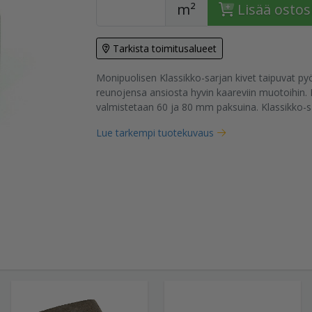
m²
Lisää ostos
Tarkista toimitusalueet
Monipuolisen Klassikko-sarjan kivet taipuvat pyö
tuote
reunojensa ansiosta hyvin kaareviin muotoihin. 
valmistetaan 60 ja 80 mm paksuina. Klassikko-sa
Lue tarkempi tuotekuvaus