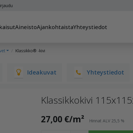
irjaudu
kaisut
Aineisto
Ajankohtaista
Yhteystiedot
vet
Klassikko® -kivi
Ideakuvat
Yhteystiedot
Klassikkokivi 115x11
27,00 €/m²
Hinnat ALV 25,5 %