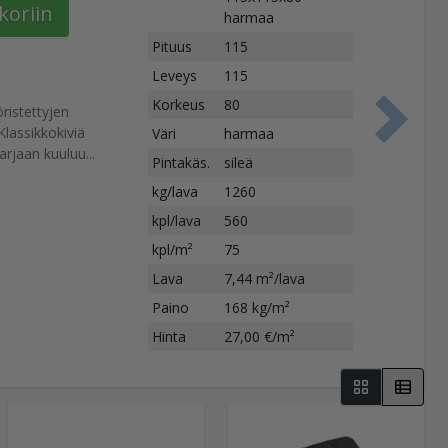
koriin
harmaa
Pituus
115
Leveys
115
Korkeus
80
ristettyjen
S
Klassikkokiviä
Väri
harmaa
rjaan kuuluu...
Pintakäs.
sileä
kg/lava
1260
kpl/lava
560
kpl/m²
75
Lava
7,44 m²/lava
Paino
168 kg/m²
Hinta
27,00 €/m²