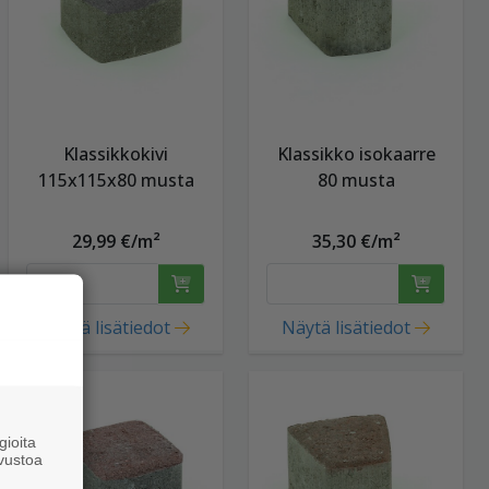
Klassikkokivi
Klassikko isokaarre
115x115x80 musta
80 musta
29,99 €/m²
35,30 €/m²
Näytä lisätiedot
Näytä lisätiedot
ioita
vustoa