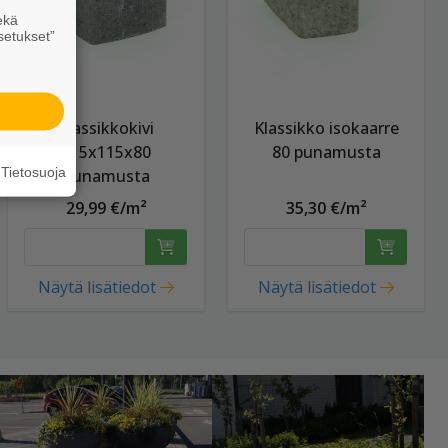
ekä
setukset”
Klassikkokivi
Klassikko isokaarre
115x115x80
80 punamusta
Tietosuoja
punamusta
29,99 €/m²
35,30 €/m²
Näytä lisätiedot
Näytä lisätiedot