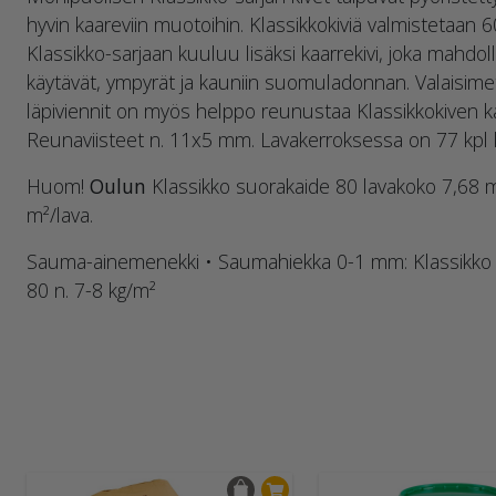
hyvin kaareviin muotoihin. Klassikkokiviä valmistetaan 
Klassikko-sarjaan kuuluu lisäksi kaarrekivi, joka mahdol
käytävät, ympyrät ja kauniin suomuladonnan. Valaisimet
läpiviennit on myös helppo reunustaa Klassikkokiven k
Reunaviisteet n. 11x5 mm. Lavakerroksessa on 77 kpl k
Huom!
Oulun
Klassikko suorakaide 80 lavakoko 7,68 m²
m²/lava.
Sauma-ainemenekki • Saumahiekka 0-1 mm: Klassikko 6
80 n. 7-8 kg/m²