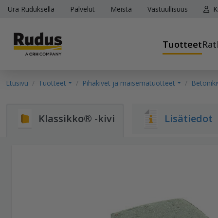
Ura Ruduksella
Palvelut
Meistä
Vastuullisuus
K
Tuotteet
Rat
Etusivu
Tuotteet
Pihakivet ja maisematuotteet
Betoniki
Klassikko® -kivi
Lisätiedot