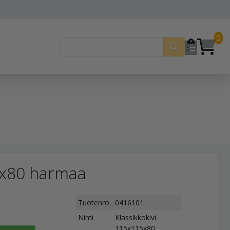
0
5x80 harmaa
Tuotenro.
0416101
Nimi
Klassikkokivi
115x115x80