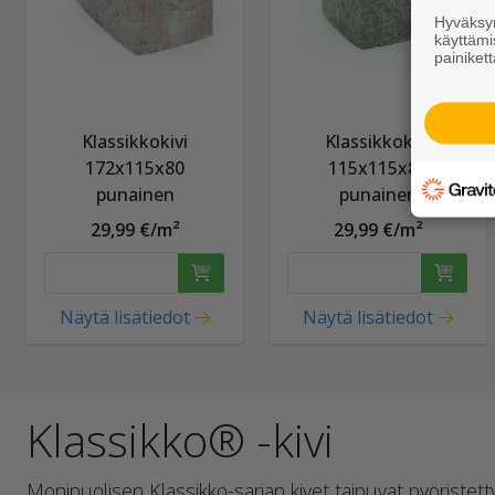
Hyväksym
käyttämi
painikett
Klassikkokivi
Klassikkokivi
172x115x80
115x115x80
punainen
punainen
29,99 €/m²
29,99 €/m²
Näytä lisätiedot
Näytä lisätiedot
Klassikko® -kivi
Monipuolisen Klassikko-sarjan kivet taipuvat pyöristet