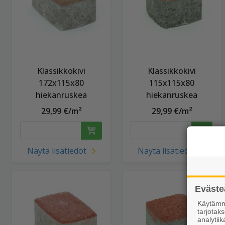
Klassikkokivi
Klassikkokivi
172x115x80
115x115x80
hiekanruskea
hiekanruskea
29,99 €/m²
29,99 €/m²
Näytä lisätiedot
Näytä lisätiedot
Eväste
Käytämme
tarjota
analytiik