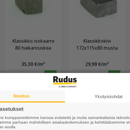
Klassikko isokaarre
Klassikkokivi
80 hiekanruskea
172x115x80 musta
35,30 €/m²
29,99 €/m²
Näytä lisätiedot
Näytä lisätiedot
Ilmoitus
Yksityiskohdat
asetukset
 kumppaneidemme kanssa evästeitä ja muita samankaltaisia teknolog
ksemme parhaan mahdollisen asiakaskokemuksen ja kehittääksemme si
an avulla.