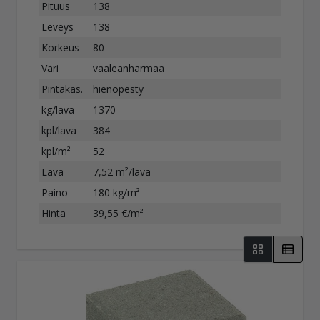
Pituus
138
Leveys
138
Korkeus
80
Väri
vaaleanharmaa
Pintakäs.
hienopesty
kg/lava
1370
kpl/lava
384
kpl/m²
52
Lava
7,52 m²/lava
Paino
180 kg/m²
Hinta
39,55 €/m²