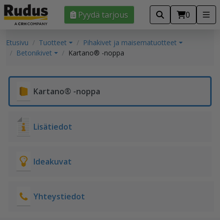
Pyydä tarjous
0
Etusivu
Tuotteet
Pihakivet ja maisematuotteet
Betonikivet
Kartano® -noppa
Kartano® -noppa
Lisätiedot
Ideakuvat
Yhteystiedot