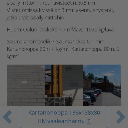
sisälly mittoihin, reunaviisteet n. 5x5 mm.
Viistettömissä kivissä on 3 mm asennusnystyrät,
jotka eivät sisälly mittoihin.
Huom! Oulun lavakoko 7,7 m²/lava, 1030 kg/lava.
Sauma-ainemenekki • Saumahiekka 0-1 mm:
Kartanonoppa 60 n. 4 kg/m², Kartanonoppa 80 n. 5
kg/m²
Kartanonoppa 138x138x80
Edellinen tuote
S
HN vaaleanharm.