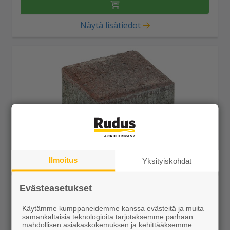
Näytä lisätiedot
Ilmoitus
Yksityiskohdat
Kartanonoppa 138x138x80 punamusta
27,85 €/m²
Evästeasetukset
Käytämme kumppaneidemme kanssa evästeitä ja muita
samankaltaisia teknologioita tarjotaksemme parhaan
mahdollisen asiakaskokemuksen ja kehittääksemme