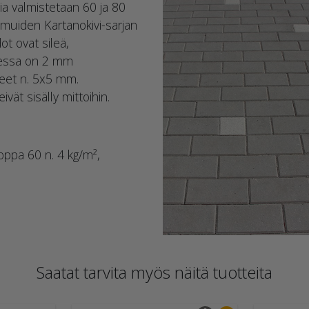
 valmistetaan 60 ja 80
 muiden Kartanokivi-sarjan
ot ovat sileä,
teessa on 2 mm
steet n. 5x5 mm.
vät sisälly mittoihin.
ppa 60 n. 4 kg/m²,
Saatat tarvita myös näitä tuotteita