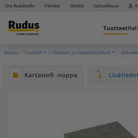
Ura Ruduksella
Palvelut
Meistä
Vastuullisuus
K
Tuotteet
Rat
Etusivu
Tuotteet
Pihakivet ja maisematuotteet
Betoniki
Kartano® -noppa
Lisätiedo