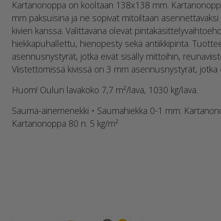
Kartanonoppa on kooltaan 138x138 mm. Kartanonoppia
mm paksuisina ja ne sopivat mitoiltaan asennettavaksi
kivien kanssa. Valittavana olevat pintakäsittelyvaihtoehd
hiekkapuhallettu, hienopesty sekä antiikkipinta. Tuot
asennusnystyrät, jotka eivät sisälly mittoihin, reunavii
Viistettömissä kivissä on 3 mm asennusnystyrät, jotka ei
Huom! Oulun lavakoko 7,7 m²/lava, 1030 kg/lava.
Sauma-ainemenekki • Saumahiekka 0-1 mm: Kartanono
Kartanonoppa 80 n. 5 kg/m²