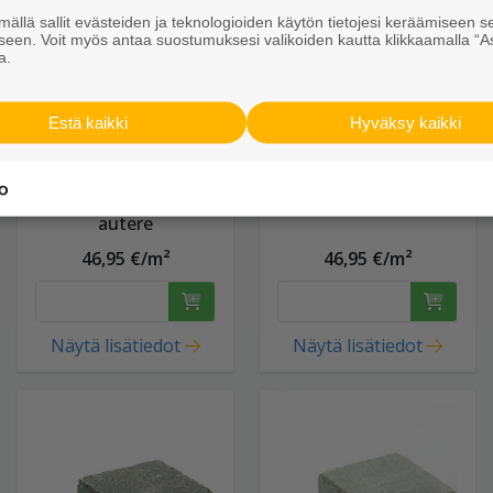
ällä sallit evästeiden ja teknologioiden käytön tietojesi keräämiseen s
seen. Voit myös antaa suostumuksesi valikoiden kautta klikkaamalla “A
a.
Estä kaikki
Hyväksy kaikki
Kartanonoppa
Kartanonoppa
138x138x80 HP
138x138x80 HP kuru
autere
46,95 €/m²
46,95 €/m²
Näytä lisätiedot
Näytä lisätiedot