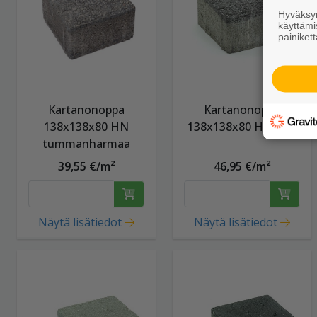
Hyväksym
käyttämi
painikett
Kartanonoppa
Kartanonoppa
138x138x80 HN
138x138x80 HP kulo
tummanharmaa
39,55 €/m²
46,95 €/m²
Näytä lisätiedot
Näytä lisätiedot