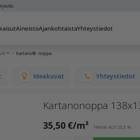
irjaudu
kaisut
Aineisto
Ajankohtaista
Yhteystiedot
vet
Kartano® -noppa
t
Ideakuvat
Yhteystiedot
Kartanonoppa 138x1
35,50 €/m²
Hinnat ALV 25,5 %