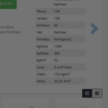
koriin
harmaa
Pituus
138
Leveys
138
Korkeus
60
nonoppia
S
at mitoiltaan
Väri
harmaa
Pintakäs.
hienopesty
kg/lava
1290
kpl/lava
480
kpl/m²
52
Lava
9,4 m²/lava
Paino
135 kg/m²
Hinta
35,50 €/m²