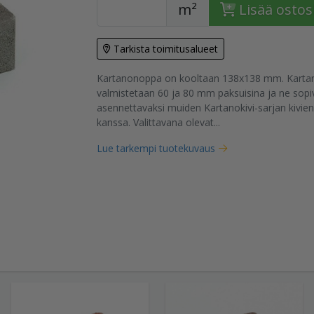
m²
Lisää ostos
Tarkista toimitusalueet
Kartanonoppa on kooltaan 138x138 mm. Karta
tuote
valmistetaan 60 ja 80 mm paksuisina ja ne sopiv
asennettavaksi muiden Kartanokivi-sarjan kivien
kanssa. Valittavana olevat...
Lue tarkempi tuotekuvaus