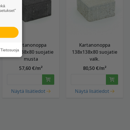
ekä
setukset”
Kartanonoppa
Kartanonoppa
Tietosuoja
138x138x80 suojatie
138x138x80 suojatie
musta
valk.
57,60 €/m²
80,50 €/m²
Näytä lisätiedot
Näytä lisätiedot