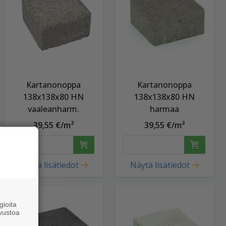
Kartanonoppa
Kartanonoppa
138x138x80 HN
138x138x80 HN
vaaleanharm.
harmaa
39,55 €/m²
39,55 €/m²
Näytä lisätiedot
Näytä lisätiedot
ioita
vustoa