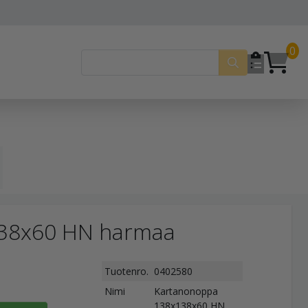
0
38x60 HN harmaa
Tuotenro.
0402580
Nimi
Kartanonoppa
138x138x60 HN