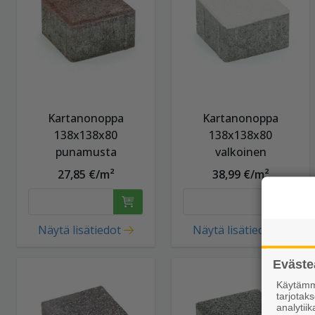
Kartanonoppa
Kartanonoppa
138x138x80
138x138x80
punamusta
valkoinen
27,85 €/m²
38,99 €/m²
Näytä lisätiedot
Näytä lisätiedot
Eväste
Käytämme
tarjota
analytiik