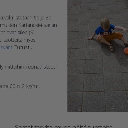
a valmistetaan 60 ja 80
 muiden Kartanokivi-sarjan
ot ovat sileä (S),
e tuotteita myös
svärit.
Tutustu
 mittoihin, reunaviisteet n.
.
ta 60 n. 2 kg/m²,
Saatat tarvita myös näitä tuotteita