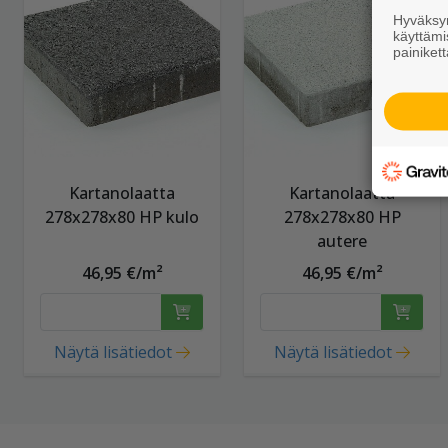
Hyväksym
käyttämi
painikett
Kartanolaatta
Kartanolaatta
278x278x80 HP kulo
278x278x80 HP
autere
46,95 €/m²
46,95 €/m²
Näytä lisätiedot
Näytä lisätiedot