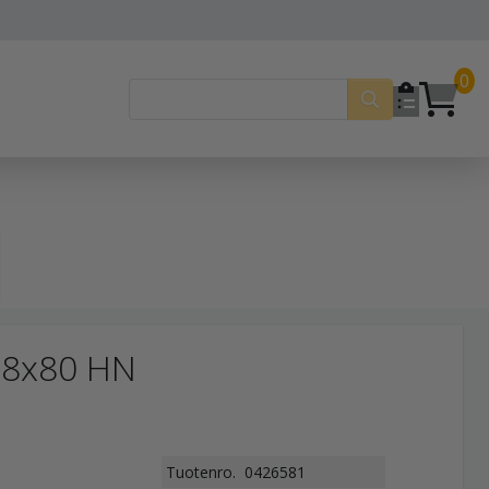
0
78x80 HN
Tuotenro.
0426581