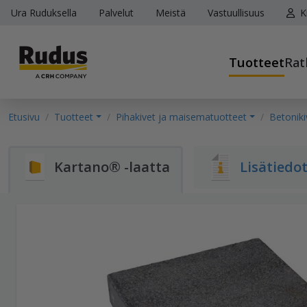
Ura Ruduksella
Palvelut
Meistä
Vastuullisuus
K
Tuotteet
Rat
Etusivu
Tuotteet
Pihakivet ja maisematuotteet
Betoniki
Kartano® -laatta
Lisätiedo