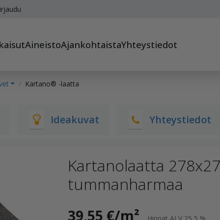
irjaudu
kaisut
Aineisto
Ajankohtaista
Yhteystiedot
vet
Kartano® -laatta
t
Ideakuvat
Yhteystiedot
Kartanolaatta 278x2
tummanharmaa
39,55 €/m²
Hinnat ALV 25,5 %