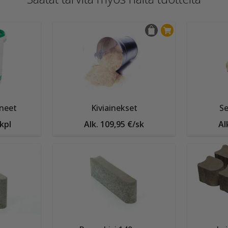
neet
Kiviainekset
Se
/kpl
Alk. 109,95 €/sk
Al