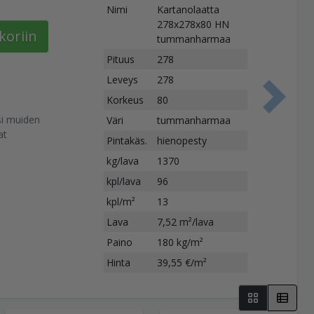
Nimi
Kartanolaatta
278x278x80 HN
koriin
tummanharmaa
Pituus
278
Leveys
278
Korkeus
80
S
si muiden
Väri
tummanharmaa
at
Pintakäs.
hienopesty
kg/lava
1370
kpl/lava
96
kpl/m²
13
Lava
7,52 m²/lava
Paino
180 kg/m²
Hinta
39,55 €/m²