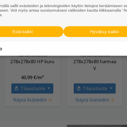
ällä sallit evästeiden ja teknologioiden käytön tietojesi keräämiseen s
seen. Voit myös antaa suostumuksesi valikoiden kautta klikkaamalla “A
a.
Estä kaikki
Hyväksy kaikki
Kartanolaatta
Kartanolaatta
278x278x80 HP kuru
278x278x80 harmaa
V
40,99 €/m²
Tilaustuote
Tilaustuote
Näytä lisätiedot
Näytä lisätiedot