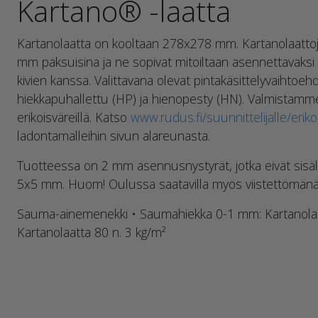
Kartano® -laatta
Kartanolaatta on kooltaan 278x278 mm. Kartanolaattoj
mm paksuisina ja ne sopivat mitoiltaan asennettavaksi
kivien kanssa. Valittavana olevat pintakäsittelyvaihtoehd
hiekkapuhallettu (HP) ja hienopesty (HN). Valmistamm
erikoisväreillä. Katso
www.rudus.fi/suunnittelijalle/erikoi
ladontamalleihin sivun alareunasta.
Tuotteessa on 2 mm asennusnystyrät, jotka eivät sisälly
5x5 mm. Huom! Oulussa saatavilla myös viistettömänä
Sauma-ainemenekki • Saumahiekka 0-1 mm: Kartanolaat
Kartanolaatta 80 n. 3 kg/m²