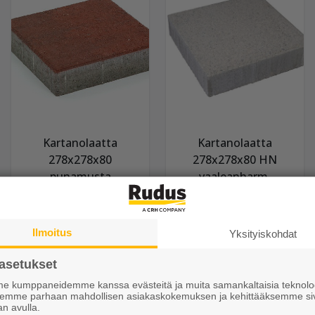
Kartanolaatta
Kartanolaatta
278x278x80
278x278x80 HN
punamusta
vaaleanharm.
27,85 €/m²
39,55 €/m²
Ilmoitus
Yksityiskohdat
Näytä lisätiedot
Näytä lisätiedot
asetukset
 kumppaneidemme kanssa evästeitä ja muita samankaltaisia teknolog
ksemme parhaan mahdollisen asiakaskokemuksen ja kehittääksemme si
an avulla.