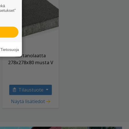
ekä
setukset”
Tietosuoja
Kartanolaatta
278x278x80 musta V
Tilaustuote
Näytä lisätiedot