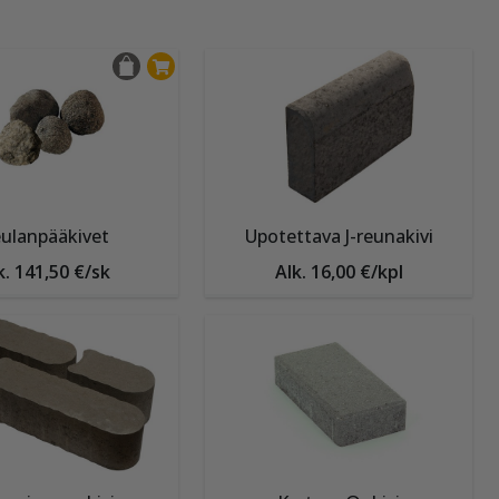
ulanpääkivet
Upotettava J-reunakivi
k. 141,50 €/sk
Alk. 16,00 €/kpl