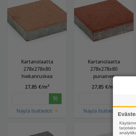
Kartanolaatta
Kartanolaatta
278x278x80
278x278x80
hiekanruskea
punainen
27,85 €/m²
27,85 €/m²
Näytä lisätiedot
Näytä lisätiedot
Eväste
Käytämme
tarjota
analytiik