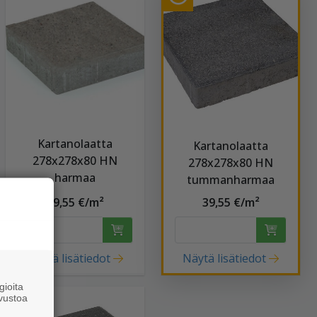
Kartanolaatta
Kartanolaatta
278x278x80 HN
278x278x80 HN
harmaa
tummanharmaa
39,55 €/m²
39,55 €/m²
Näytä lisätiedot
Näytä lisätiedot
ioita
vustoa