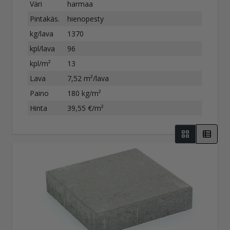
Väri
harmaa
Pintakäs.
hienopesty
kg/lava
1370
kpl/lava
96
kpl/m²
13
Lava
7,52 m²/lava
Paino
180 kg/m²
Hinta
39,55 €/m²