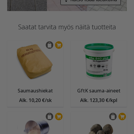
Saatat tarvita myös näitä tuotteita
Saumaushiekat
GftK sauma-aineet
Alk. 10,20 €/sk
Alk. 123,30 €/kpl