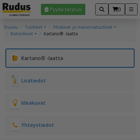
Pyydä tarjous
0
Etusivu
Tuotteet
Pihakivet ja maisematuotteet
Betonikivet
Kartano® -laatta
Kartano® -laatta
Lisätiedot
Ideakuvat
Yhteystiedot