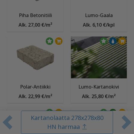
Piha Betonitiili
Lumo-Gaala
Alk. 27,00 €/m²
Alk. 6,10 €/kpl
Polar-Antiikki
Lumo-Kartanokivi
Alk. 22,99 €/m²
Alk. 25,80 €/m²
Kartanolaatta 278x278x80
Edellinen tuote
S
HN harmaa