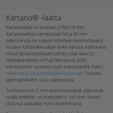
Kartano® -laatta
Kartanolaatta on kooltaan 278x278 mm.
Kartanolaattoja valmistetaan 60 ja 80 mm
paksuisina ja ne sopivat mitoiltaan asennettavaksi
muiden Kartanokivi-sarjan kivien kanssa. Valittavana
olevat pintakäsittelyvaihtoehdot ovat sileä (S),
hiekkapuhallettu (HP) ja hienopesty (HN).
Valmistamme tuotteita myös erikoisväreillä. Katso
www.rudus.fi/suunnittelijalle/erikoisvärit.
Tutustu
ladontamalleihin sivun alareunasta.
Tuotteessa on 2 mm asennusnystyrät, jotka eivät
sisälly mittoihin, reunaviisteet n. 5x5 mm. Huom!
Oulussa saatavilla myös viistettömänä.