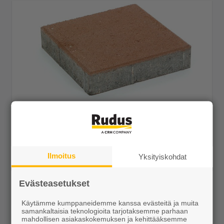
Kartanolaatta 278x278x80 hiekanruskea
27,85 €/m²
Ilmoitus
Yksityiskohdat
Evästeasetukset
Näytä lisätiedot
Käytämme kumppaneidemme kanssa evästeitä ja muita
samankaltaisia teknologioita tarjotaksemme parhaan
mahdollisen asiakaskokemuksen ja kehittääksemme