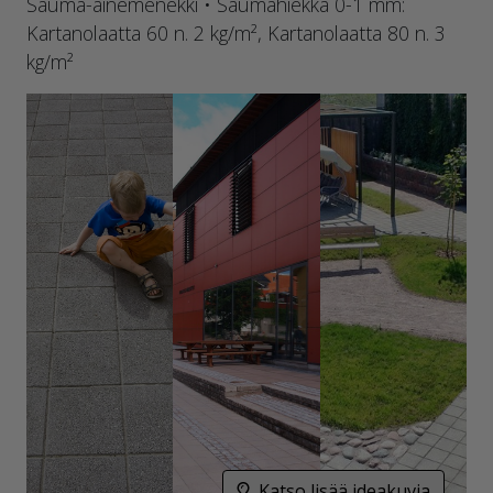
Sauma-ainemenekki • Saumahiekka 0-1 mm:
Kartanolaatta 60 n. 2 kg/m², Kartanolaatta 80 n. 3
kg/m²
Katso lisää ideakuvia