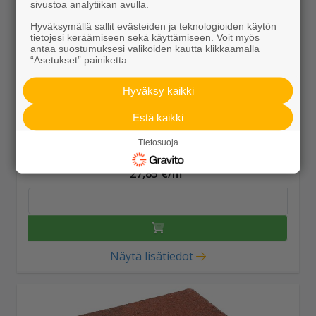
sivustoa analytiikan avulla.
Hyväksymällä sallit evästeiden ja teknologioiden käytön
tietojesi keräämiseen sekä käyttämiseen. Voit myös
antaa suostumuksesi valikoiden kautta klikkaamalla
“Asetukset” painiketta.
Hyväksy kaikki
Estä kaikki
Tietosuoja
Kartanolaatta 278x278x80 punainen
27,85 €/m²
Näytä lisätiedot