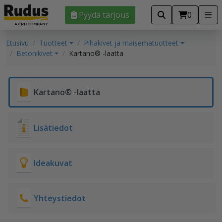
Pyydä tarjous
0
Etusivu
Tuotteet
Pihakivet ja maisematuotteet
Betonikivet
Kartano® -laatta
Kartano® -laatta
Lisätiedot
Ideakuvat
Yhteystiedot