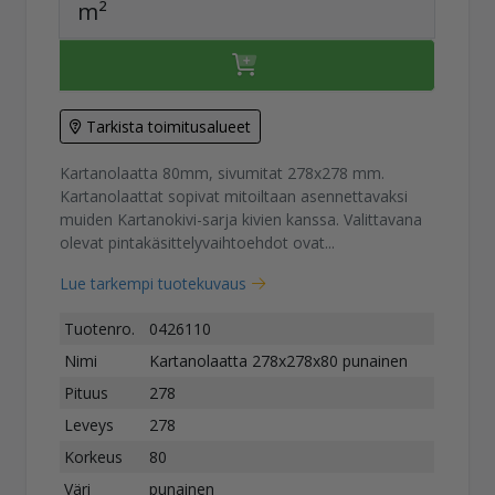
m²
Tarkista toimitusalueet
Kartanolaatta 80mm, sivumitat 278x278 mm.
Kartanolaattat sopivat mitoiltaan asennettavaksi
muiden Kartanokivi-sarja kivien kanssa. Valittavana
olevat pintakäsittelyvaihtoehdot ovat...
Lue tarkempi tuotekuvaus
Tuotenro.
0426110
Nimi
Kartanolaatta 278x278x80 punainen
Pituus
278
Leveys
278
Korkeus
80
Väri
punainen