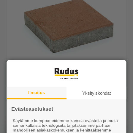
Kartanolaatta 278x278x80 hiekanruskea
27,85 €/m²
Ilmoitus
Yksityiskohdat
Evästeasetukset
Näytä lisätiedot
Käytämme kumppaneidemme kanssa evästeitä ja muita
samankaltaisia teknologioita tarjotaksemme parhaan
mahdollisen asiakaskokemuksen ja kehittääksemme