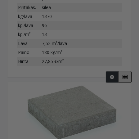
Pintakäs.
sileä
kg/lava
1370
kpl/lava
96
kpl/m²
13
Lava
7,52 m²/lava
Paino
180 kg/m²
Hinta
27,85 €/m²