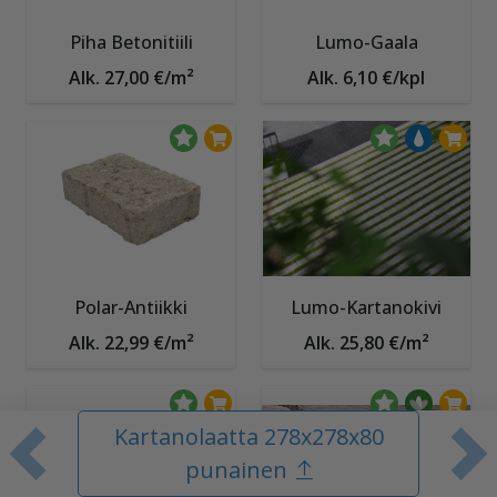
Piha Betonitiili
Lumo-Gaala
Alk. 27,00 €/m²
Alk. 6,10 €/kpl
Polar-Antiikki
Lumo-Kartanokivi
Alk. 22,99 €/m²
Alk. 25,80 €/m²
Kartanolaatta 278x278x80
Edellinen tuote
S
punainen