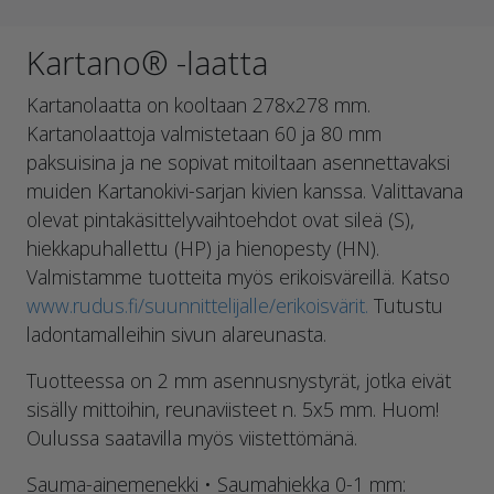
Kartano® -laatta
Kartanolaatta on kooltaan 278x278 mm.
Kartanolaattoja valmistetaan 60 ja 80 mm
paksuisina ja ne sopivat mitoiltaan asennettavaksi
muiden Kartanokivi-sarjan kivien kanssa. Valittavana
olevat pintakäsittelyvaihtoehdot ovat sileä (S),
hiekkapuhallettu (HP) ja hienopesty (HN).
Valmistamme tuotteita myös erikoisväreillä. Katso
www.rudus.fi/suunnittelijalle/erikoisvärit.
Tutustu
ladontamalleihin sivun alareunasta.
Tuotteessa on 2 mm asennusnystyrät, jotka eivät
sisälly mittoihin, reunaviisteet n. 5x5 mm. Huom!
Oulussa saatavilla myös viistettömänä.
Sauma-ainemenekki • Saumahiekka 0-1 mm: