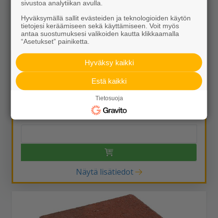
sivustoa analytiikan avulla.
Hyväksymällä sallit evästeiden ja teknologioiden käytön
tietojesi keräämiseen sekä käyttämiseen. Voit myös
antaa suostumuksesi valikoiden kautta klikkaamalla
“Asetukset” painiketta.
Hyväksy kaikki
Estä kaikki
Kartanolaatta 278x278x80 punainen
Tietosuoja
27,85 €/m²
Näytä lisätiedot