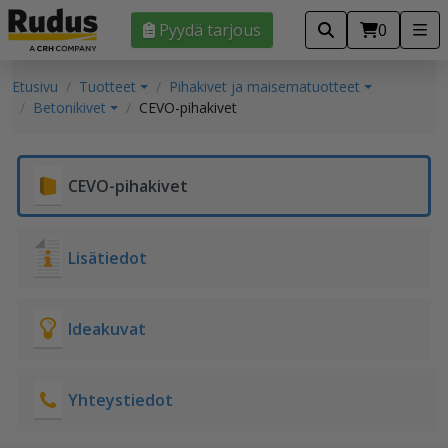
Pyydä tarjous
0
Etusivu
Tuotteet
Pihakivet ja maisematuotteet
Betonikivet
CEVO-pihakivet
CEVO-pihakivet
Lisätiedot
Ideakuvat
Yhteystiedot