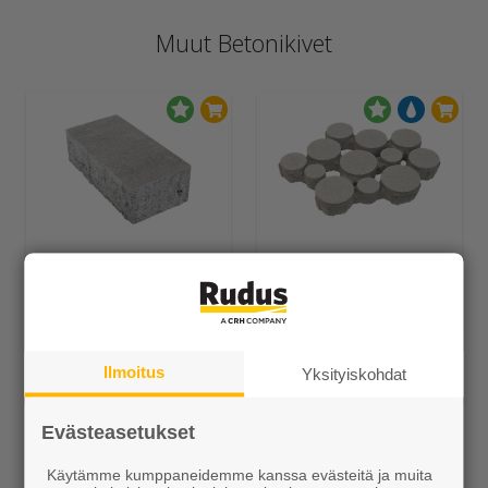
Muut Betonikivet
Piha Betonitiili
Lumo-Gaala
Alk. 27,00 €/m²
Alk. 6,10 €/kpl
Ilmoitus
Yksityiskohdat
Evästeasetukset
Käytämme kumppaneidemme kanssa evästeitä ja muita