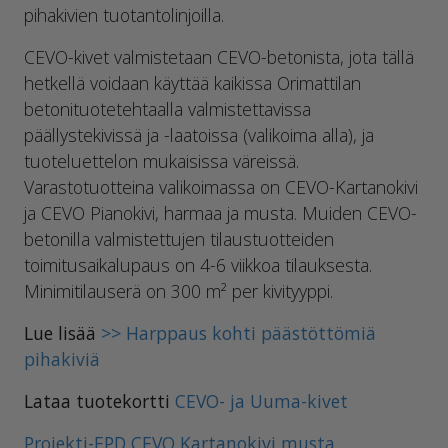
pihakivien tuotantolinjoilla.
CEVO-kivet valmistetaan CEVO-betonista, jota tällä
hetkellä voidaan käyttää kaikissa Orimattilan
betonituotetehtaalla valmistettavissa
päällystekivissä ja -laatoissa (valikoima alla), ja
tuoteluettelon mukaisissa väreissä.
Varastotuotteina valikoimassa on CEVO-Kartanokivi
ja CEVO Pianokivi, harmaa ja musta. Muiden CEVO-
betonilla valmistettujen tilaustuotteiden
toimitusaikalupaus on 4-6 viikkoa tilauksesta.
Minimitilauserä on 300 m² per kivityyppi.
Lue lisää
>> Harppaus kohti päästöttömiä
pihakiviä
Lataa tuotekortti
CEVO- ja Uuma-kivet
Projekti-EPD CEVO Kartanokivi musta