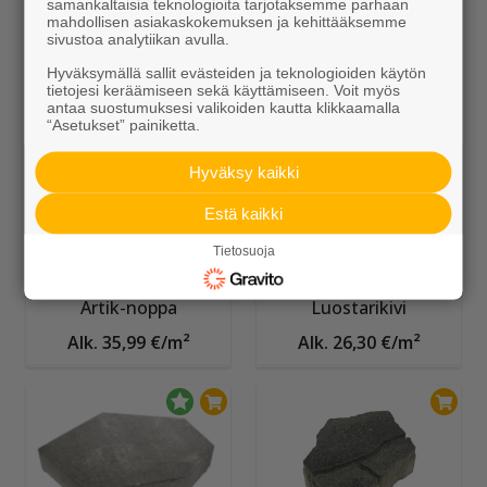
samankaltaisia teknologioita tarjotaksemme parhaan
mahdollisen asiakaskokemuksen ja kehittääksemme
sivustoa analytiikan avulla.
Polar-Antiikki
Lumo-Kartanokivi
Hyväksymällä sallit evästeiden ja teknologioiden käytön
Alk. 22,99 €/m²
Alk. 25,80 €/m²
tietojesi keräämiseen sekä käyttämiseen. Voit myös
antaa suostumuksesi valikoiden kautta klikkaamalla
“Asetukset” painiketta.
Hyväksy kaikki
Estä kaikki
Tietosuoja
Artik-noppa
Luostarikivi
Alk. 35,99 €/m²
Alk. 26,30 €/m²