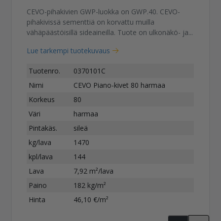
CEVO-pihakivien GWP-luokka on GWP.40. CEVO-
pihakivissä sementtiä on korvattu muilla
vähäpäästöisillä sideaineilla. Tuote on ulkonäkö- ja...
Lue tarkempi tuotekuvaus
Tuotenro.
0370101C
Nimi
CEVO Piano-kivet 80 harmaa
Korkeus
80
Väri
harmaa
Pintakäs.
sileä
kg/lava
1470
kpl/lava
144
Lava
7,92 m²/lava
Paino
182 kg/m²
Hinta
46,10 €/m²