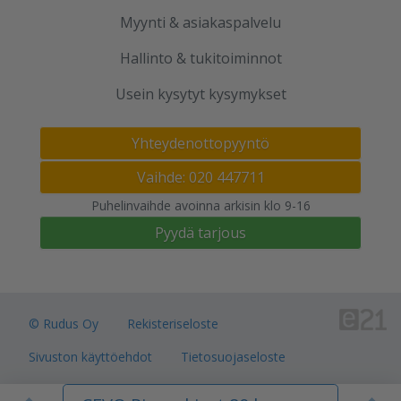
Myynti & asiakaspalvelu
Hallinto & tukitoiminnot
Usein kysytyt kysymykset
Yhteydenottopyyntö
Vaihde: 020 447711
Puhelinvaihde avoinna arkisin klo 9-16
Pyydä tarjous
© Rudus Oy
Rekisteriseloste
Sivuston käyttöehdot
Tietosuojaseloste
Verkkokauppojen toimitusalueet