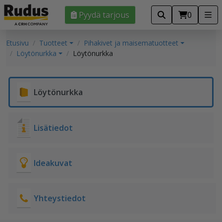
Pyydä tarjous
0
Etusivu
Tuotteet
Pihakivet ja maisematuotteet
Löytönurkka
Löytönurkka
Löytönurkka
Lisätiedot
Ideakuvat
Yhteystiedot