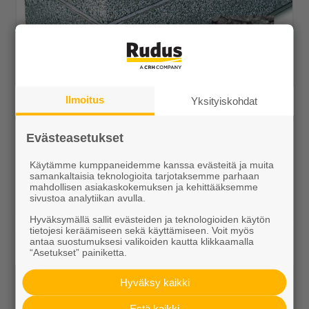
Istutusastia ko 600x1500x180 PB vaalea
Ilmoitus
Yksityiskohdat
299,00 €/kpl
Evästeasetukset
Käytämme kumppaneidemme kanssa evästeitä ja muita
samankaltaisia teknologioita tarjotaksemme parhaan
mahdollisen asiakaskokemuksen ja kehittääksemme
sivustoa analytiikan avulla.
Näytä lisätiedot
Hyväksymällä sallit evästeiden ja teknologioiden käytön
tietojesi keräämiseen sekä käyttämiseen. Voit myös
antaa suostumuksesi valikoiden kautta klikkaamalla
“Asetukset” painiketta.
Hyväksy kaikki
Estä kaikki