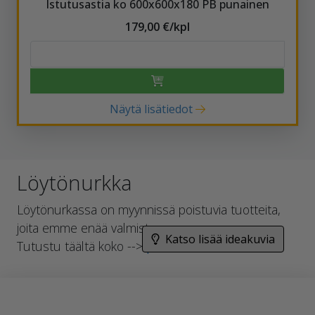
Istutusastia ko 600x600x180 PB punainen
179,00 €/kpl
Näytä lisätiedot
Löytönurkka
Löytönurkassa on myynnissä poistuvia tuotteita,
joita emme enää valmista.
Katso lisää ideakuvia
Tutustu täältä koko -->
pihakivivalikoimaan