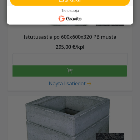
Tietosuoja
Istutusastia po 600x600x320 PB musta
295,00 €/kpl
Näytä lisätiedot