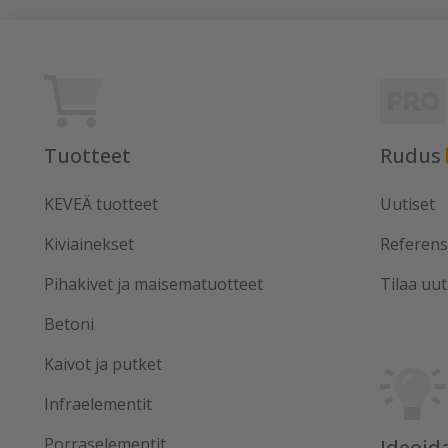
Tuotteet
Rudus
KEVEÄ tuotteet
Uutiset
Kiviainekset
Referens
Pihakivet ja maisematuotteet
Tilaa uut
Betoni
Kaivot ja putket
Infraelementit
Porraselementit
Ideoid