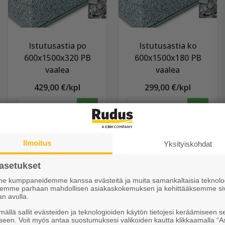
Istutusastia po
Istutusastia ko
600x1500x320 PB
600x1500x180 PB
vaalea
vaalea
429,00 €/kpl
299,00 €/kpl
Näytä lisätiedot
Näytä lisätiedot
Ilmoitus
Yksityiskohdat
asetukset
 kumppaneidemme kanssa evästeitä ja muita samankaltaisia teknolog
ksemme parhaan mahdollisen asiakaskokemuksen ja kehittääksemme si
an avulla.
ällä sallit evästeiden ja teknologioiden käytön tietojesi keräämiseen s
seen. Voit myös antaa suostumuksesi valikoiden kautta klikkaamalla “A