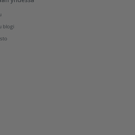
u
u blogi
sto