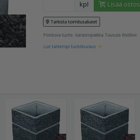
kpl
Lisää ostos
Tarkista toimitusalueet
tuote
Poistuva tuote. Varastopaikka Tuusula Ristikivi
Lue tarkempi tuotekuvaus