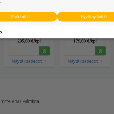
a.
Estä kaikki
Hyväksy kaikki
Istutusastia po
Istutusastia ko
600x600x320 PB
600x600x180 PB
punainen
punainen
295,00 €/kpl
179,00 €/kpl
Näytä lisätiedot
Näytä lisätiedot
 emme enää valmista.