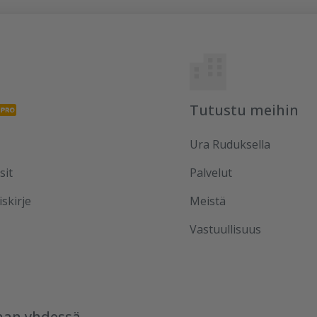
Tutustu meihin
Ura Ruduksella
sit
Palvelut
iskirje
Meistä
Vastuullisuus
aan yhdessä