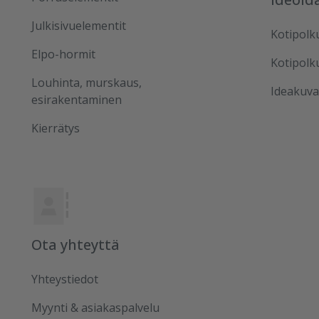
Julkisivuelementit
Kotipolk
Elpo-hormit
Kotipolk
Louhinta, murskaus,
Ideakuva
esirakentaminen
Kierrätys
Ota yhteyttä
Yhteystiedot
Myynti & asiakaspalvelu