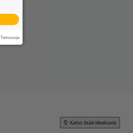
Tietosuoja
Katso lisää ideakuvia