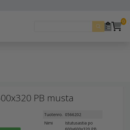
0
x600x320 PB musta
Tuotenro.
0566202
Nimi
Istutusastia po
600x600x320 PB