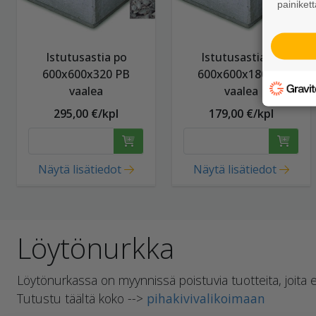
painikett
Istutusastia po
Istutusastia ko
600x600x320 PB
600x600x180 PB
vaalea
vaalea
295,00 €/kpl
179,00 €/kpl
Näytä lisätiedot
Näytä lisätiedot
Löytönurkka
Löytönurkassa on myynnissä poistuvia tuotteita, joita
Tutustu täältä koko -->
pihakivivalikoimaan