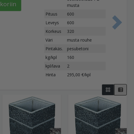
koriin
musta
Pituus
600
Leveys
600
S
Korkeus
320
Väri
musta rouhe
Pintakäs.
pesubetoni
kg/kpl
160
kpl/lava
2
Hinta
295,00 €/kpl