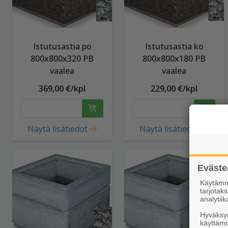
Istutusastia po
Istutusastia ko
800x800x320 PB
800x800x180 PB
vaalea
vaalea
369,00 €/kpl
229,00 €/kpl
Näytä lisätiedot
Näytä lisätiedot
Eväste
Käytämme
tarjota
analytiik
Hyväksym
käyttämi