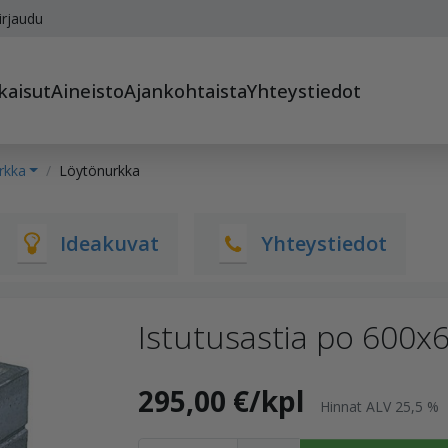
irjaudu
kaisut
Aineisto
Ajankohtaista
Yhteystiedot
rkka
Löytönurkka
Ideakuvat
Yhteystiedot
Istutusastia po 600
295,00 €/kpl
Hinnat ALV 25,5 %