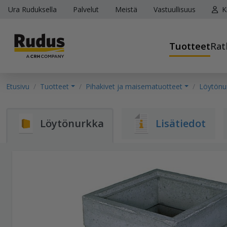
Ura Ruduksella
Palvelut
Meistä
Vastuullisuus
K
Tuotteet
Rat
Etusivu
Tuotteet
Pihakivet ja maisematuotteet
Löytönu
Löytönurkka
Lisätiedot