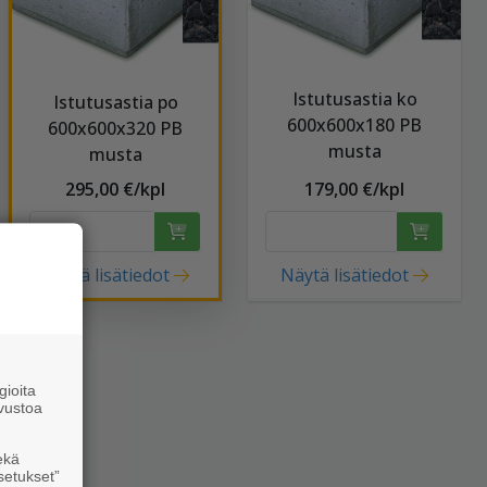
Istutusastia ko
Istutusastia po
600x600x180 PB
600x600x320 PB
musta
musta
295,00 €/kpl
179,00 €/kpl
Näytä lisätiedot
Näytä lisätiedot
ioita
vustoa
ekä
setukset”