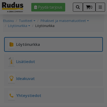
Pyydä tarjous
0
Etusivu
Tuotteet
Pihakivet ja maisematuotteet
Löytönurkka
Löytönurkka
Löytönurkka
Lisätiedot
Ideakuvat
Yhteystiedot