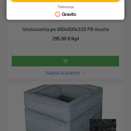
Tietosuoja
Istutusastia po 600x600x320 PB musta
295,00 €/kpl
Näytä lisätiedot