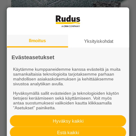
Istutusastia ko 600x1500x180 PB vaalea
Ilmoitus
Yksityiskohdat
299,00 €/kpl
Evästeasetukset
Käytämme kumppaneidemme kanssa evästeitä ja muita
samankaltaisia teknologioita tarjotaksemme parhaan
mahdollisen asiakaskokemuksen ja kehittääksemme
Näytä lisätiedot
sivustoa analytiikan avulla.
Hyväksymällä sallit evästeiden ja teknologioiden käytön
tietojesi keräämiseen sekä käyttämiseen. Voit myös
antaa suostumuksesi valikoiden kautta klikkaamalla
“Asetukset” painiketta.
Hyväksy kaikki
Estä kaikki