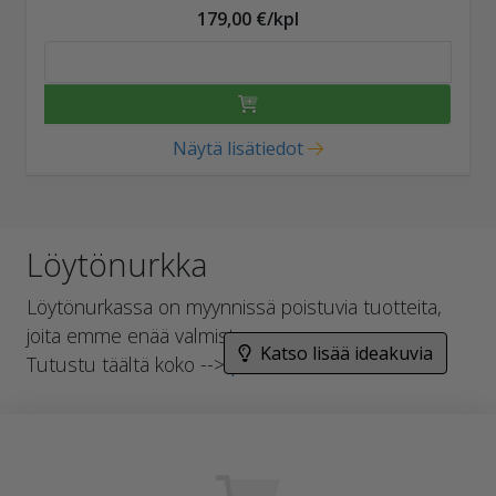
179,00 €/kpl
Näytä lisätiedot
Löytönurkka
Löytönurkassa on myynnissä poistuvia tuotteita,
joita emme enää valmista.
Katso lisää ideakuvia
Tutustu täältä koko -->
pihakivivalikoimaan