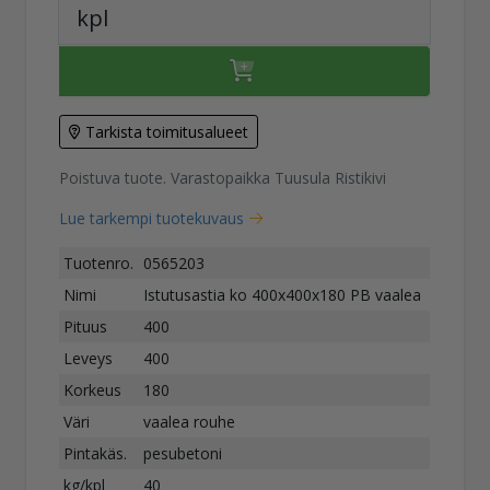
kpl
Tarkista toimitusalueet
Poistuva tuote. Varastopaikka Tuusula Ristikivi
Lue tarkempi tuotekuvaus
Tuotenro.
0565203
Nimi
Istutusastia ko 400x400x180 PB vaalea
Pituus
400
Leveys
400
Korkeus
180
Väri
vaalea rouhe
Pintakäs.
pesubetoni
kg/kpl
40