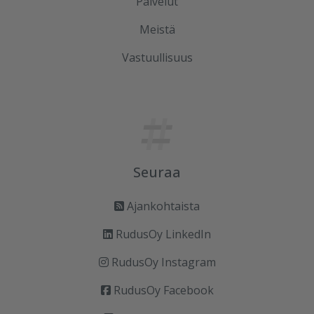
Palvelut
Meistä
Vastuullisuus
Seuraa
Ajankohtaista
RudusOy LinkedIn
RudusOy Instagram
RudusOy Facebook