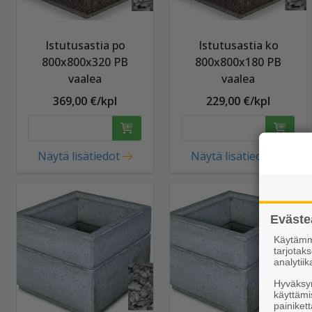
Istutusastia po
Istutusastia ko
800x800x320 PB
800x800x180 PB
vaalea
vaalea
369,00 €/kpl
229,00 €/kpl
Näytä lisätiedot
Näytä lisätiedot
Eväste
Käytämme
tarjota
analytiik
Hyväksym
käyttämi
painikett