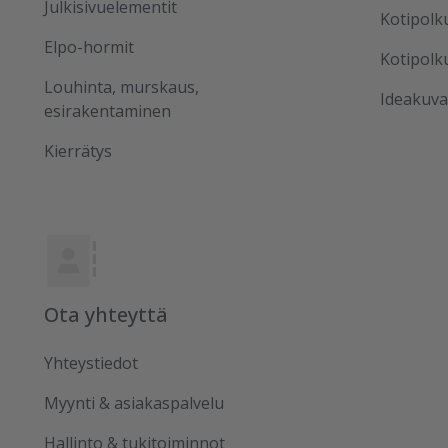
Julkisivuelementit
Kotipolk
Elpo-hormit
Kotipolk
Louhinta, murskaus,
Ideakuva
esirakentaminen
Kierrätys
Ota yhteyttä
Yhteystiedot
Myynti & asiakaspalvelu
Hallinto & tukitoiminnot