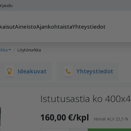
irjaudu
kaisut
Aineisto
Ajankohtaista
Yhteystiedot
rkka
Löytönurkka
Ideakuvat
Yhteystiedot
Istutusastia ko 400
160,00 €/kpl
Hinnat ALV 25,5 %