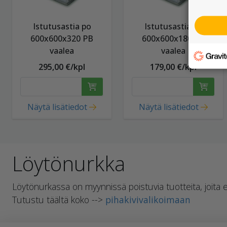
Istutusastia po
Istutusastia ko
600x600x320 PB
600x600x180 PB
vaalea
vaalea
295,00 €/kpl
179,00 €/kpl
Näytä lisätiedot
Näytä lisätiedot
Löytönurkka
Löytönurkassa on myynnissä poistuvia tuotteita, joita
Tutustu täältä koko -->
pihakivivalikoimaan