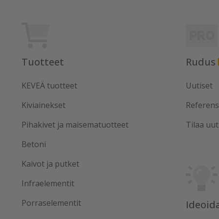
Tuotteet
Rudus
KEVEÄ tuotteet
Uutiset
Kiviainekset
Referens
Pihakivet ja maisematuotteet
Tilaa uut
Betoni
Kaivot ja putket
Infraelementit
Porraselementit
Ideoid