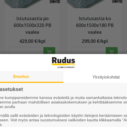
Istutusastia po
Istutusastia ko
600x1500x320 PB
600x1500x180 PB
vaalea
vaalea
429,00 €/kpl
299,00 €/kpl
Näytä lisätiedot
Näytä lisätiedot
Ilmoitus
Yksityiskohdat
asetukset
 kumppaneidemme kanssa evästeitä ja muita samankaltaisia teknolog
ksemme parhaan mahdollisen asiakaskokemuksen ja kehittääksemme si
an avulla.
ällä sallit evästeiden ja teknologioiden käytön tietojesi keräämiseen s
seen. Voit myös antaa suostumuksesi valikoiden kautta klikkaamalla “A
a.