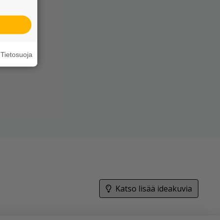
Tietosuoja
Katso lisää ideakuvia