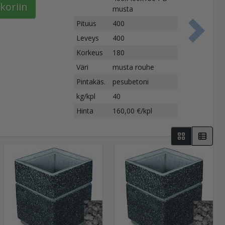
koriin
musta
Pituus
400
S
Leveys
400
Korkeus
180
Väri
musta rouhe
Pintakäs.
pesubetoni
kg/kpl
40
Hinta
160,00 €/kpl