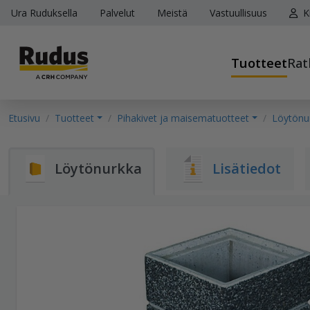
Ura Ruduksella
Palvelut
Meistä
Vastuullisuus
K
Tuotteet
Rat
Etusivu
Tuotteet
Pihakivet ja maisematuotteet
Löytönu
Löytönurkka
Lisätiedot