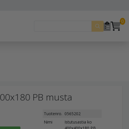
0
x400x180 PB musta
Tuotenro.
0565202
Nimi
Istutusastia ko
400x400x180 PB