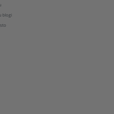
u
u blogi
sto