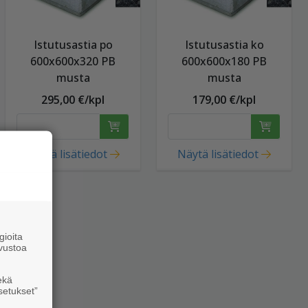
Istutusastia po
Istutusastia ko
600x600x320 PB
600x600x180 PB
musta
musta
295,00 €/kpl
179,00 €/kpl
Näytä lisätiedot
Näytä lisätiedot
ioita
vustoa
ekä
setukset”