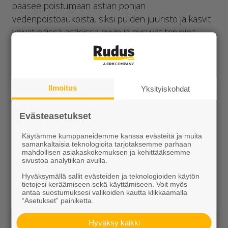
pääsee poistumaan astian pohjan
vedenpoistoaukoista, siksi puiden juuristo ja kasvit
voivat näissä astioissa hyvin ja pysyvät terveinä.
Astioissa voi käyttää kastelujärjestelmiä. Vaasi-
astioita on kolme eri kokoa, ja suurimmat ovat
riittävän painavia ja vakaita, jotta ne eivät kaadu tai
liiku helposti ulkoisten tekijöiden vaikutuksesta.
Ilmoitus
Yksityiskohdat
Värivaihtoehtoina Vaasi-astioissa ovat betonin
harmaa sekä oranssinpunainen ruoste. Vaasi-
Evästeasetukset
astioissa on paikat kierreankkureiden kiinnitykselle
Käytämme kumppaneidemme kanssa evästeitä ja muita
astioiden nostamista ja liikuttelua varten.
samankaltaisia teknologioita tarjotaksemme parhaan
mahdollisen asiakaskokemuksen ja kehittääksemme
Vaasi-astiat toimitetaan kuormalavoilla.
sivustoa analytiikan avulla.
Hyväksymällä sallit evästeiden ja teknologioiden käytön
Koot ja tilavuus
tietojesi keräämiseen sekä käyttämiseen. Voit myös
antaa suostumuksesi valikoiden kautta klikkaamalla
Vaasi L 924x922x950 mm, 180 litraa
“Asetukset” painiketta.
Vaasi XL matala 1356x1353x1000 mm, 430
Hyväksy kaikki