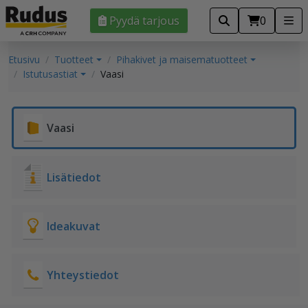
Pyydä tarjous
0
Etusivu
Tuotteet
Pihakivet ja maisematuotteet
Istutusastiat
Vaasi
Vaasi
Lisätiedot
Ideakuvat
Yhteystiedot