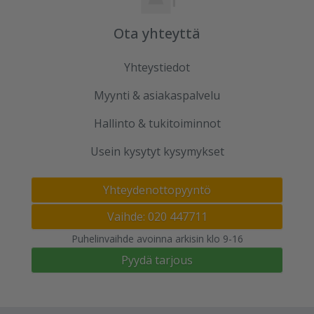
Ota yhteyttä
Yhteystiedot
Myynti & asiakaspalvelu
Hallinto & tukitoiminnot
Usein kysytyt kysymykset
Yhteydenottopyyntö
Vaihde: 020 447711
Puhelinvaihde avoinna arkisin klo 9-16
Pyydä tarjous