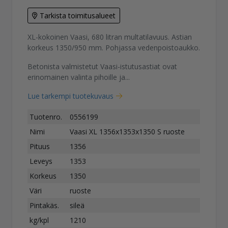
Tarkista toimitusalueet
XL-kokoinen Vaasi, 680 litran multatilavuus. Astian
korkeus 1350/950 mm. Pohjassa vedenpoistoaukko.
Betonista valmistetut Vaasi-istutusastiat ovat
erinomainen valinta pihoille ja...
Lue tarkempi tuotekuvaus
Tuotenro.
0556199
Nimi
Vaasi XL 1356x1353x1350 S ruoste
Pituus
1356
Leveys
1353
Korkeus
1350
Väri
ruoste
Pintakäs.
sileä
kg/kpl
1210