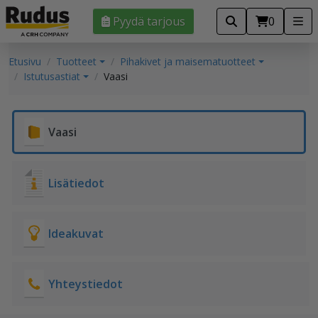
Pyydä tarjous
0
Etusivu
Tuotteet
Pihakivet ja maisematuotteet
Istutusastiat
Vaasi
Vaasi
Lisätiedot
Ideakuvat
Yhteystiedot