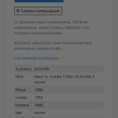
Tarkista toimitusalueet
XL-kokoinen Vaasi matalampana, 430 litran
multatilavuus. Astian korkeus 1000/600 mm.
Pohjassa vedenpoistoaukko.
Betonista valmistetut Vaasi-istutusastiat ovat
erinomainen valinta pihoille...
Lue tarkempi tuotekuvaus
Tuotenro.
0555199
Nimi
Vaasi XL matala 1356x1353x1000 S
ruoste
Pituus
1356
Leveys
1353
Korkeus
1000
Väri
ruoste