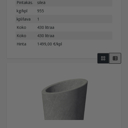
Pintakäs.
sileä
kg/kpl
955
kpl/lava
1
Koko
430 litraa
Koko
430 litraa
Hinta
1499,00 €/kpl