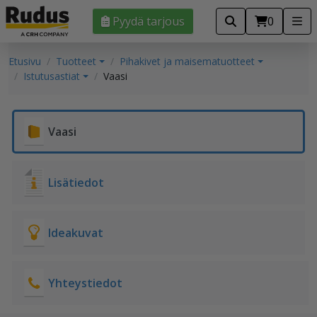
Pyydä tarjous
0
Etusivu
Tuotteet
Pihakivet ja maisematuotteet
Istutusastiat
Vaasi
Vaasi
Lisätiedot
Ideakuvat
Yhteystiedot