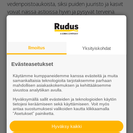
vedenpoistoaukoista, siksi puiden juuristo ja kasvit
voivat näissä astioissa hyvin ja pysyvät terveinä.
Astioissa voi käyttää kastelujärjestelmiä. Vaasi-
astioita on kolme eri kokoa, ja suurimmat ovat
riittävän painavia ja vakaita, jotta ne eivät kaadu tai
liiku helposti ulkoisten tekijöiden vaikutuksesta.
Ilmoitus
Yksityiskohdat
Värivaihtoehtoina Vaasi-astioissa ovat betonin
harmaa sekä oranssinpunainen ruoste. Vaasi-
Evästeasetukset
astioissa on paikat kierreankkureiden kiinnitykselle
astioiden nostamista ja liikuttelua varten.
Käytämme kumppaneidemme kanssa evästeitä ja muita
samankaltaisia teknologioita tarjotaksemme parhaan
Vaasi-astiat toimitetaan kuormalavoilla.
mahdollisen asiakaskokemuksen ja kehittääksemme
sivustoa analytiikan avulla.
Koot ja tilavuus
Hyväksymällä sallit evästeiden ja teknologioiden käytön
tietojesi keräämiseen sekä käyttämiseen. Voit myös
antaa suostumuksesi valikoiden kautta klikkaamalla
Vaasi L 924x922x950 mm, 180 litraa
“Asetukset” painiketta.
Vaasi XL matala 1356x1353x1000 mm, 430
litraa
Hyväksy kaikki