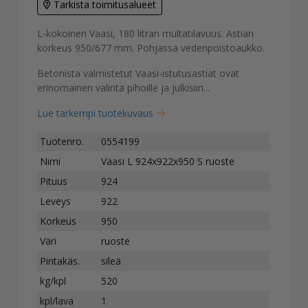
Tarkista toimitusalueet
L-kokoinen Vaasi, 180 litran multatilavuus. Astian
korkeus 950/677 mm. Pohjassa vedenpoistoaukko.
Betonista valmistetut Vaasi-istutusastiat ovat
erinomainen valinta pihoille ja julkisiin...
Lue tarkempi tuotekuvaus
Tuotenro.
0554199
Nimi
Vaasi L 924x922x950 S ruoste
Pituus
924
Leveys
922
Korkeus
950
Väri
ruoste
Pintakäs.
sileä
kg/kpl
520
kpl/lava
1