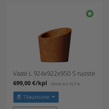
Vaasi L 924x922x950 S ruoste
699,00 €/kpl
Hinnat ALV 25,5 %
Tilaustuote