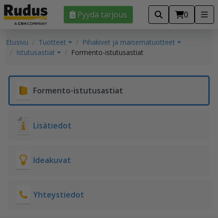
Pyydä tarjous
0
Etusivu
Tuotteet
Pihakivet ja maisematuotteet
Istutusastiat
Formento-istutusastiat
Formento-istutusastiat
Lisätiedot
Ideakuvat
Yhteystiedot