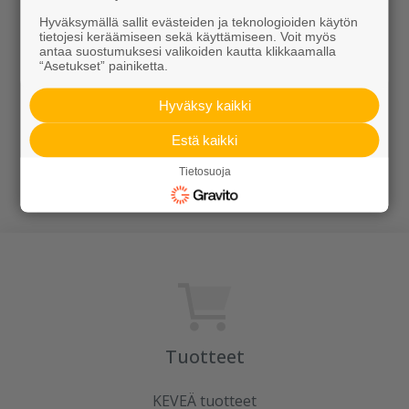
Hyväksymällä sallit evästeiden ja teknologioiden käytön
tietojesi keräämiseen sekä käyttämiseen. Voit myös
antaa suostumuksesi valikoiden kautta klikkaamalla
“Asetukset” painiketta.
Hyväksy kaikki
Estä kaikki
Vaasi
Béla-ruukut
Tietosuoja
Alk. 649,00 €/kpl
Alk. 95,00 €/kpl
Tuotteet
KEVEÄ tuotteet