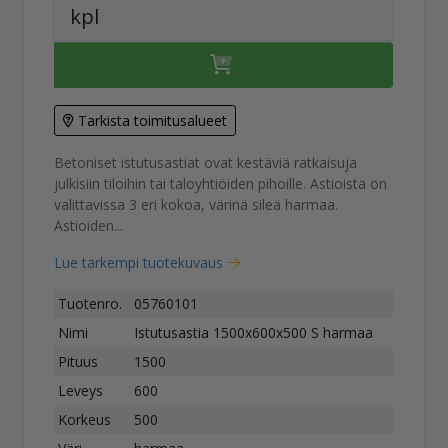
kpl
Tarkista toimitusalueet
Betoniset istutusastiat ovat kestäviä ratkaisuja
julkisiin tiloihin tai taloyhtiöiden pihoille. Astioista on
valittavissa 3 eri kokoa, värinä sileä harmaa.
Astioiden...
Lue tarkempi tuotekuvaus
Tuotenro.
05760101
Nimi
Istutusastia 1500x600x500 S harmaa
Pituus
1500
Leveys
600
Korkeus
500