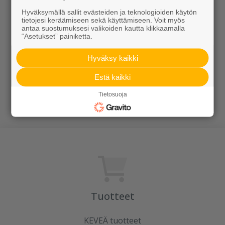
Hyväksymällä sallit evästeiden ja teknologioiden käytön
tietojesi keräämiseen sekä käyttämiseen. Voit myös
antaa suostumuksesi valikoiden kautta klikkaamalla
“Asetukset” painiketta.
Hyväksy kaikki
Estä kaikki
Vaasi
Béla-ruukut
Tietosuoja
Alk. 649,00 €/kpl
Alk. 95,00 €/kpl
Tuotteet
KEVEÄ tuotteet