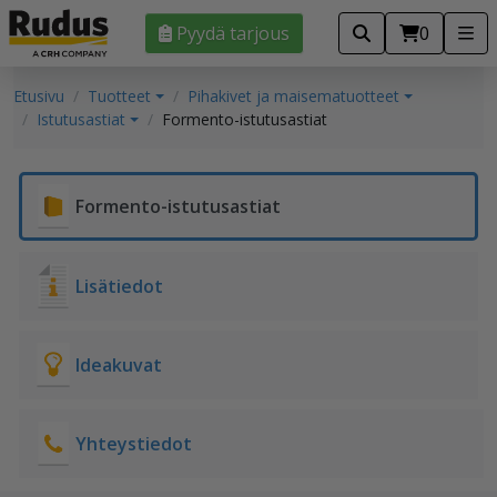
Pyydä tarjous
0
Etusivu
Tuotteet
Pihakivet ja maisematuotteet
Istutusastiat
Formento-istutusastiat
Formento-istutusastiat
Lisätiedot
Ideakuvat
Yhteystiedot