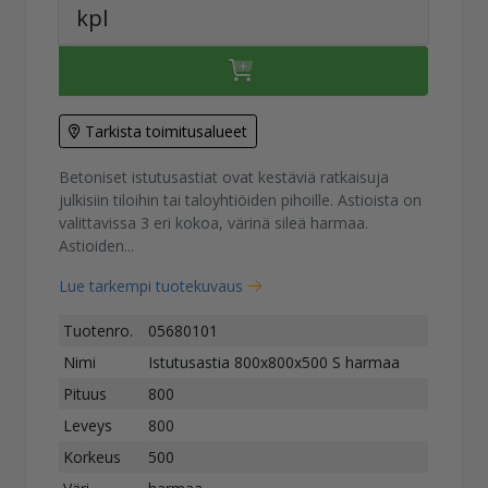
kpl
Tarkista toimitusalueet
Betoniset istutusastiat ovat kestäviä ratkaisuja
julkisiin tiloihin tai taloyhtiöiden pihoille. Astioista on
valittavissa 3 eri kokoa, värinä sileä harmaa.
Astioiden...
Lue tarkempi tuotekuvaus
Tuotenro.
05680101
Nimi
Istutusastia 800x800x500 S harmaa
Pituus
800
Leveys
800
Korkeus
500