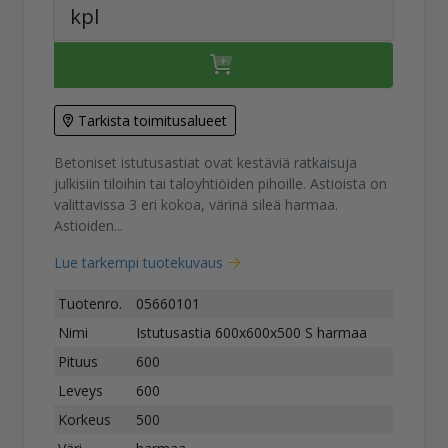
kpl
Tarkista toimitusalueet
Betoniset istutusastiat ovat kestäviä ratkaisuja
julkisiin tiloihin tai taloyhtiöiden pihoille. Astioista on
valittavissa 3 eri kokoa, värinä sileä harmaa.
Astioiden...
Lue tarkempi tuotekuvaus
Tuotenro.
05660101
Nimi
Istutusastia 600x600x500 S harmaa
Pituus
600
Leveys
600
Korkeus
500