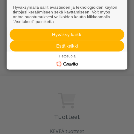
Hyväksymällä sallit evästeiden ja teknologioiden käytön
tietojesi keräämiseen sekä käyttämiseen. Voit myös
antaa suostumuksesi valikoiden kautta klikkaamalla
“Asetukset” painiketta.
Hyväksy kaikki
Estä kaikki
Vaasi
Béla-ruukut
Tietosuoja
Alk. 649,00 €/kpl
Alk. 95,00 €/kpl
Tuotteet
KEVEÄ tuotteet