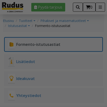
Pyydä tarjous
0
Etusivu
Tuotteet
Pihakivet ja maisematuotteet
Istutusastiat
Formento-istutusastiat
Formento-istutusastiat
Lisätiedot
Ideakuvat
Yhteystiedot