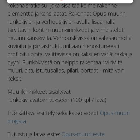
kokonaisratkaisu, joka sisältää kolme rakenne-
elementtiä ja kansilaatat. Rakennat Opus-muurin
runkokivien ja verhouskivien avulla lisäämällä
tarvittaviin kohtiin muurikiinnikkeet ja viimeistelet
muurin kansikivillä. Verhouskivissä on valesaumoilla
kuvioitu ja pintastruktuuriltaan hienostuneesti
profiloitu pinta, valittavissa on kaksi eri väriä: rakka ja
dyyni. Runkokivistä on helppo rakentaa rivi riviltä
muuri, aita, istutusallas, pilari, portaat - mitä vain
keksit.
Muurikiinnikkeet sisältyvät
runkokivilavatoimitukseen (100 kpl / lava)
Lue kattava esittely sekä katso videot
Opus-muuri
blogista
Tutustu ja lataa esite:
Opus-muuri esite