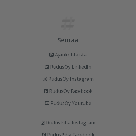
Seuraa
Ajankohtaista
RudusOy LinkedIn
RudusOy Instagram
RudusOy Facebook
RudusOy Youtube
RudusPiha Instagram
RudusPiha Facebook