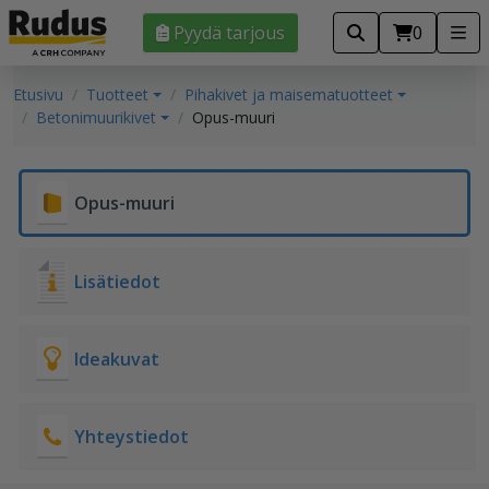
Pyydä tarjous
0
Etusivu
Tuotteet
Pihakivet ja maisematuotteet
Betonimuurikivet
Opus-muuri
Opus-muuri
Lisätiedot
Ideakuvat
Yhteystiedot