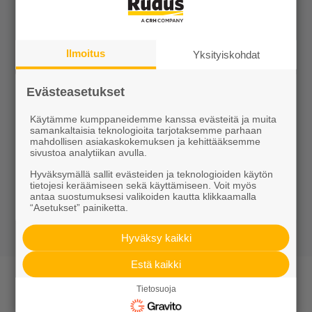
Ilmoitus
Yksityiskohdat
Evästeasetukset
Käytämme kumppaneidemme kanssa evästeitä ja muita
samankaltaisia teknologioita tarjotaksemme parhaan
mahdollisen asiakaskokemuksen ja kehittääksemme
sivustoa analytiikan avulla.
Opus-muurikiinnike
Hyväksymällä sallit evästeiden ja teknologioiden käytön
Tilaustuote
tietojesi keräämiseen sekä käyttämiseen. Voit myös
antaa suostumuksesi valikoiden kautta klikkaamalla
Näytä lisätiedot
“Asetukset” painiketta.
Hyväksy kaikki
Estä kaikki
Opus-muuri
Tietosuoja
Opus-muurijärjestelmä on innovatiivinen