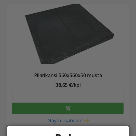
Pilarikansi 560x560x50 musta
38,65 €/kpl
Näytä lisätiedot