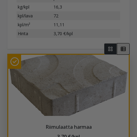
kg/kpl
16,3
kpl/lava
72
kpl/m²
11,11
Hinta
3,70 €/kpl
Riimulaatta harmaa
3,70 €/kpl