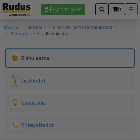
Pyydä tarjous
0
Etusivu
Tuotteet
Pihakivet ja maisematuotteet
Betonilaatat
Riimulaatta
Riimulaatta
Lisätiedot
Ideakuvat
Yhteystiedot