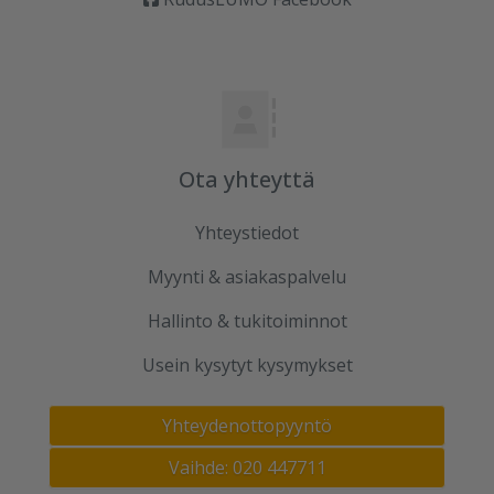
Ota yhteyttä
Yhteystiedot
Myynti & asiakaspalvelu
Hallinto & tukitoiminnot
Usein kysytyt kysymykset
Yhteydenottopyyntö
Vaihde: 020 447711