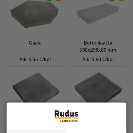
Gaala
Betonilaatta
598x298x80 mm
Alk. 5,55 €/kpl
Alk. 5,90 €/kpl
Betonilaatta
Betonilaatta
488x488x60 mm
418x418x60 mm