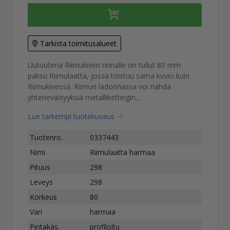
Tarkista toimitusalueet
Uutuutena Riimukiven rinnalle on tullut 80 mm
paksu Riimulaatta, jossa toistuu sama kuvio kuin
Riimukivessä. Riimun ladonnassa voi nähdä
yhteneväisyyksiä metallikettingin...
Lue tarkempi tuotekuvaus
Tuotenro.
0337443
Nimi
Riimulaatta harmaa
Pituus
298
Leveys
298
Korkeus
80
Väri
harmaa
Pintakäs.
profiloitu