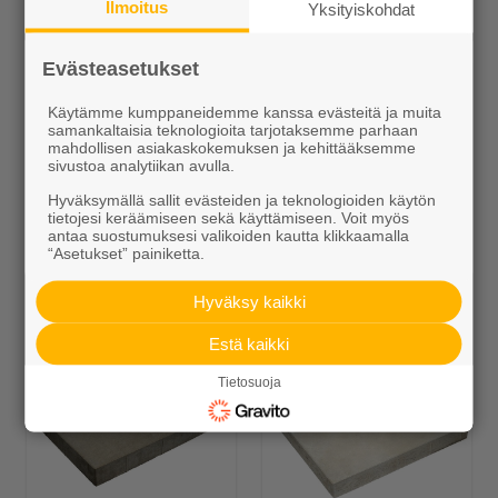
Ilmoitus
Yksityiskohdat
Alk. 7,15 €/kpl
Alk. 5,25 €/kpl
Evästeasetukset
Käytämme kumppaneidemme kanssa evästeitä ja muita
samankaltaisia teknologioita tarjotaksemme parhaan
mahdollisen asiakaskokemuksen ja kehittääksemme
sivustoa analytiikan avulla.
Hyväksymällä sallit evästeiden ja teknologioiden käytön
tietojesi keräämiseen sekä käyttämiseen. Voit myös
antaa suostumuksesi valikoiden kautta klikkaamalla
Betonilaatta
Betonilaatta
“Asetukset” painiketta.
698x231x80 mm
698x348x80 mm
Hyväksy kaikki
Alk. 5,90 €/kpl
Alk. 9,00 €/kpl
Estä kaikki
Tietosuoja