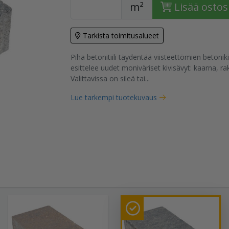
m²
Lisää ostos
Tarkista toimitusalueet
Piha betonitiili täydentää viisteettömien betonik
tuote
esittelee uudet moniväriset kivisävyt: kaarna, rak
Valittavissa on sileä tai...
Lue tarkempi tuotekuvaus