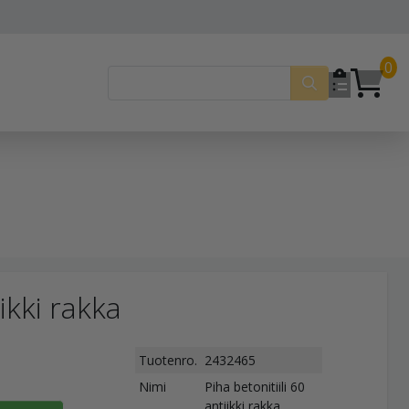
0
iikki rakka
Tuotenro.
2432465
Nimi
Piha betonitiili 60
antiikki rakka