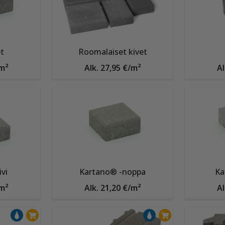
t
Roomalaiset kivet
/m²
Alk. 27,95 €/m²
Al
vi
Kartano® -noppa
Ka
/m²
Alk. 21,20 €/m²
Al