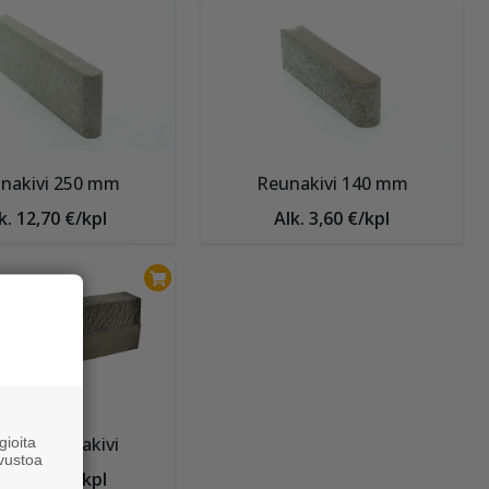
nakivi 250 mm
Reunakivi 140 mm
k. 12,70 €/kpl
Alk. 3,60 €/kpl
walli-reunakivi
ioita
vustoa
k. 24,40 €/kpl