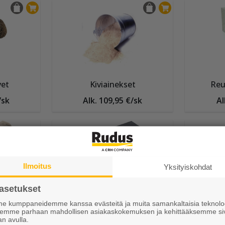
vet
Kiviainekset
Reu
/sk
Alk. 109,95 €/sk
Al
Ilmoitus
Yksityiskohdat
asetukset
nakivi
Upotettava H-reunakivi
Rot
 kumppaneidemme kanssa evästeitä ja muita samankaltaisia teknolog
ksemme parhaan mahdollisen asiakaskokemuksen ja kehittääksemme si
kpl
Alk. 13,25 €/kpl
Al
an avulla.