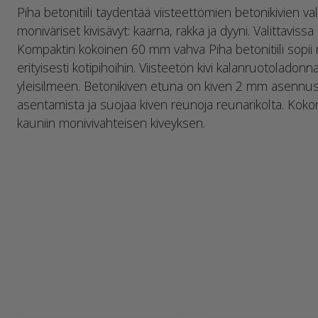
Piha betonitiili täydentää viisteettömien betonikivien va
moniväriset kivisävyt: kaarna, rakka ja dyyni. Valittavissa o
Kompaktin kokoinen 60 mm vahva Piha betonitiili sopi
erityisesti kotipihoihin. Viisteetön kivi kalanruotoladonna
yleisilmeen. Betonikiven etuna on kiven 2 mm asennus
asentamista ja suojaa kiven reunoja reunarikolta. Kok
kauniin monivivahteisen kiveyksen.