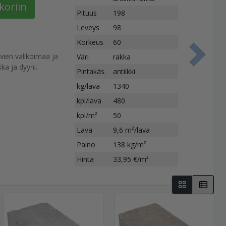
koriin
Pituus
198
Leveys
98
Korkeus
60
ivien valikoimaa ja
Väri
rakka
S
ka ja dyyni.
Pintakäs.
antiikki
kg/lava
1340
kpl/lava
480
kpl/m²
50
Lava
9,6 m²/lava
Paino
138 kg/m²
Hinta
33,95 €/m²