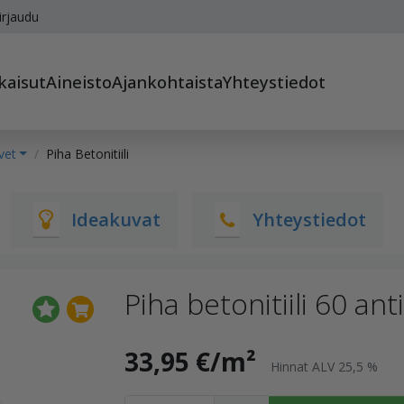
irjaudu
kaisut
Aineisto
Ajankohtaista
Yhteystiedot
vet
Piha Betonitiili
Ideakuvat
Yhteystiedot
Piha betonitiili 60 ant
33,95 €/m²
Hinnat ALV 25,5 %