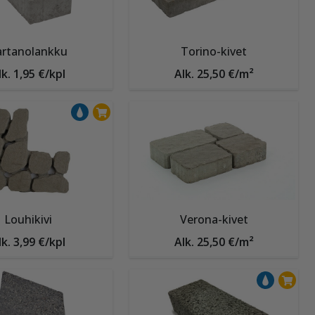
artanolankku
Torino-kivet
lk. 1,95 €/kpl
Alk. 25,50 €/m²
Louhikivi
Verona-kivet
lk. 3,99 €/kpl
Alk. 25,50 €/m²