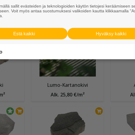
ällä sallit evästeiden ja teknologioiden käytön tietojesi keräämiseen s
seen. Voit myös antaa suostumuksesi valikoiden kautta klikkaamalla “A
a.
Muut Betonikivet
Estä kaikki
Hyväksy kaikki
ki
Lumo-Kartanokivi
/m²
Alk. 25,80 €/m²
Al