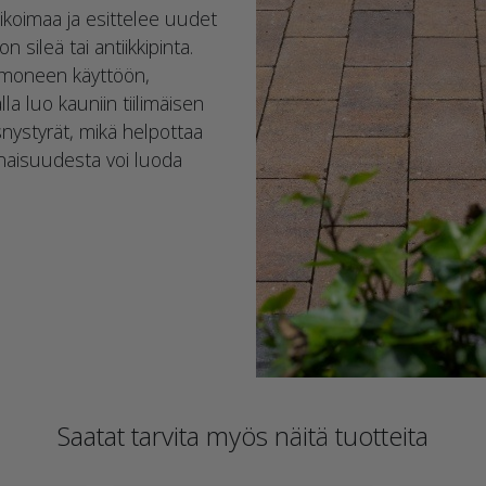
likoimaa ja esittelee uudet
n sileä tai antiikkipinta.
i moneen käyttöön,
lla luo kauniin tiilimäisen
nystyrät, mikä helpottaa
onaisuudesta voi luoda
Saatat tarvita myös näitä tuotteita