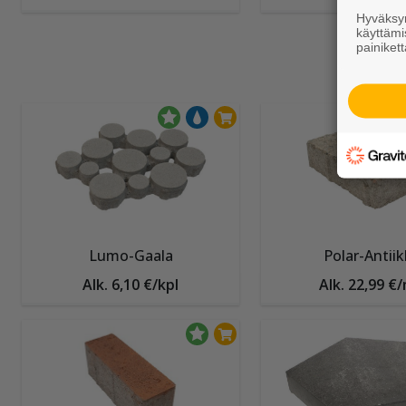
Hyväksym
käyttämi
painikett
Lumo-Gaala
Polar-Antiik
Alk. 6,10 €/kpl
Alk. 22,99 €