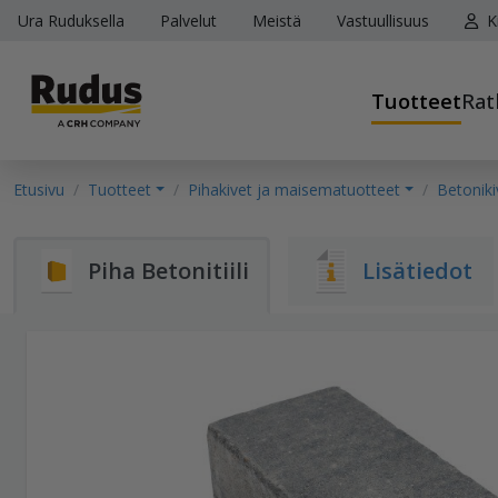
Ura Ruduksella
Palvelut
Meistä
Vastuullisuus
K
Tuotteet
Rat
Etusivu
Tuotteet
Pihakivet ja maisematuotteet
Betoniki
Piha Betonitiili
Lisätiedot