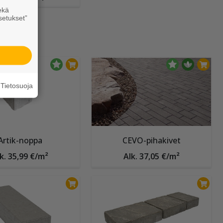
ekä
setukset”
Tietosuoja
Artik-noppa
CEVO-pihakivet
k. 35,99 €/m²
Alk. 37,05 €/m²