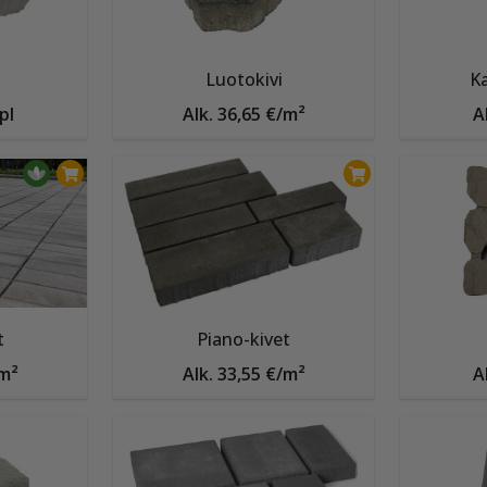
Luotokivi
K
pl
Alk. 36,65 €/m²
A
t
Piano-kivet
/m²
Alk. 33,55 €/m²
A