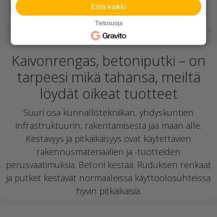
Estä kaikki
EK-tulpat
Tietosuoja
Kaivonrengas, betoniputki – on
tarpeesi mikä tahansa, meiltä
löydät oikeat tuotteet
Suuri osa kunnallistekniikan, yhdyskuntien
infrastruktuurin, rakentamisesta jää maan alle.
Kestävyys ja pitkäikäisyys ovat käytettävien
rakennusmateriaalien ja -tuotteiden
perusvaatimuksia. Betoni kestää: Ruduksen renkaat
ja putket kestävät normaaleissa käyttöolosuhteissa
hyvin pitkäikäisiä.