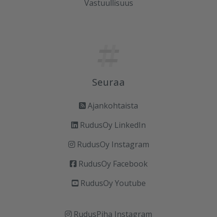
Vastuullisuus
Seuraa
Ajankohtaista
RudusOy LinkedIn
RudusOy Instagram
RudusOy Facebook
RudusOy Youtube
RudusPiha Instagram