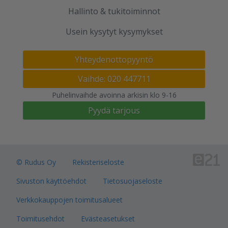
Hallinto & tukitoiminnot
Usein kysytyt kysymykset
Yhteydenottopyyntö
Vaihde: 020 447711
Puhelinvaihde avoinna arkisin klo 9-16
Pyydä tarjous
© Rudus Oy
Rekisteriseloste
Sivuston käyttöehdot
Tietosuojaseloste
Verkkokauppojen toimitusalueet
Toimitusehdot
Evästeasetukset