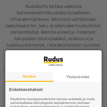
Rudukselta kattava valikoima
betonielementtituotteita turvalliseen
infrarakentamiseen. Betonista valmistetaan
laadukkaasti tie-, katu- ja sillanrakennustuotteet,
elementtisillat, liikenne-esteet ja -hidasteet,
katupuiden istutuslaatikot, vesikourut ja
tukimuurielementit, ratarakentamisen tuotteet
sekä energia- ja telerakentamisen tuotteet sekä
monet muut erikoiset tai yksinkertaiset
infratuotteet.
Ilmoitus
Yksityiskohdat
Evästeasetukset
Käytämme kumppaneidemme kanssa evästeitä ja muita
Tuotteet
samankaltaisia teknologioita tarjotaksemme parhaan
mahdollisen asiakaskokemuksen ja kehittääksemme