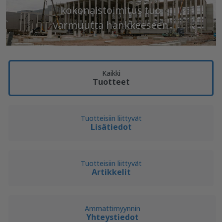
kokonaistoimitus tuo
Edellinen
S
varmuutta hankkeeseen
Kaikki
Tuotteet
Tuotteisiin liittyvät
Lisätiedot
Tuotteisiin liittyvät
Artikkelit
Ammattimyynnin
Yhteystiedot