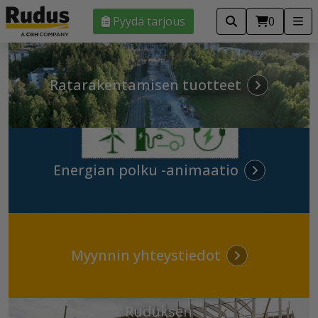
Pyydä tarjous
0
Ratarakentamisen tuotteet
Energian polku -animaatio
Myynnin yhteystiedot
Kotkan jättimäinen
akkumateriaalitehdas –
Ruduksen