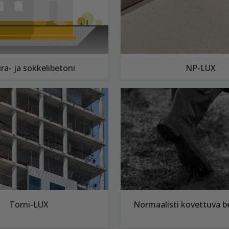
ra- ja sokkelibetoni
NP-LUX
Torni-LUX
Normaalisti kovettuva b