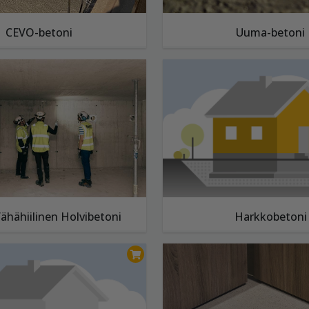
CEVO-betoni
Uuma-betoni
ähähiilinen Holvibetoni
Harkkobetoni