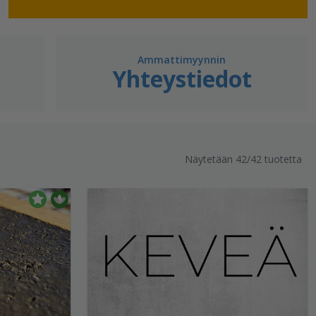
Ammattimyynnin
Yhteystiedot
Näytetään 42/42 tuotetta