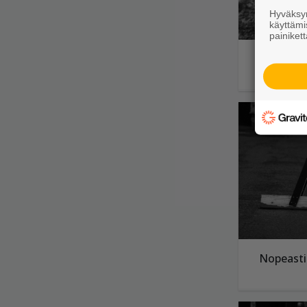
Hyväksym
käyttämi
painikett
Säänkestä
Nopeasti 