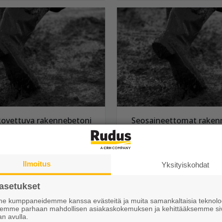
kovettuva rakennebetoni
Seosaineettomat raken
(HI)
(IP)
Ilmoitus
Yksityiskohdat
asetukset
 kumppaneidemme kanssa evästeitä ja muita samankaltaisia teknolog
ksemme parhaan mahdollisen asiakaskokemuksen ja kehittääksemme si
an avulla.